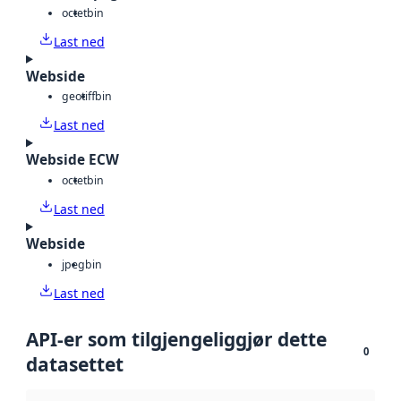
octet
bin
Last ned
Webside
geotiff
bin
Last ned
Webside ECW
octet
bin
Last ned
Webside
jpeg
bin
Last ned
API-er som tilgjengeliggjør dette
0
datasettet