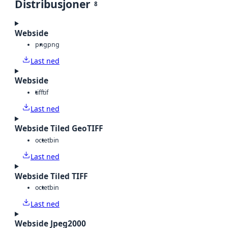
Distribusjoner
8
Webside
png
png
Last ned
Webside
tiff
tif
Last ned
Webside Tiled GeoTIFF
octet
bin
Last ned
Webside Tiled TIFF
octet
bin
Last ned
Webside Jpeg2000