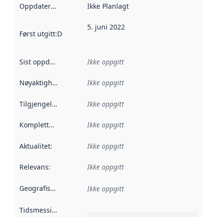
Oppdateringsfrekvens
Ikke Planlagt
:
5. juni 2022
Først utgitt
:
Denne datoen sier når dataene i dette datasettet 
Sist oppdatert
:
Ikke oppgitt
Nøyaktighet
:
Ikke oppgitt
Tilgjengelighet
:
Ikke oppgitt
Kompletthet
:
Ikke oppgitt
Aktualitet
:
Ikke oppgitt
Relevans
:
Ikke oppgitt
Geografisk avgrensning
:
Ikke oppgitt
Tidsmessig avgrensning
: