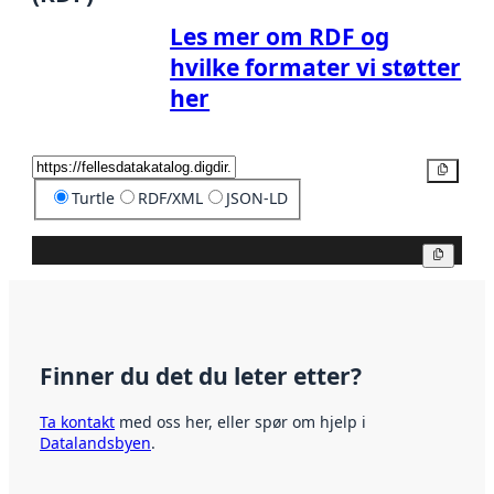
Les mer om RDF og
hvilke formater vi støtter
her
Kopier
Turtle
RDF/XML
JSON-LD
Kopier
Finner du det du leter etter?
Ta kontakt
med oss her, eller spør om hjelp i
Datalandsbyen
.