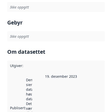
Ikke oppgitt
Gebyr
Ikke oppgitt
Om datasettet
Utgiver
:
19. desember 2023
Denne datoen
sier når
datasettet ble
høstet av
data.norge.no.
Det kan ha
Publisert
:
vært