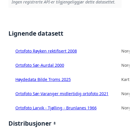
Ingen registrerte API-er tilgjengeliggjør dette datasettet.
Lignende datasett
Ortofoto Røyken rektifisert 2008
Norg
Ortofoto Sør-Aurdal 2000
Norg
Høydedata Bilde Troms 2025
Kart
Ortofoto Sør-Varanger midlertidig ortofoto 2021
Norg
Ortofoto Larvik - Tjølling - Brunlanes 1966
Norg
Distribusjoner
8