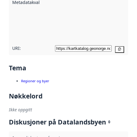
Metadatakvalitet
:
hjelp
avmetadata.
Les mer om
metadatakvalitet
her
URI:
Kopier
Tema
Regioner og byer
Nøkkelord
Ikke oppgitt
Diskusjoner på Datalandsbyen
0