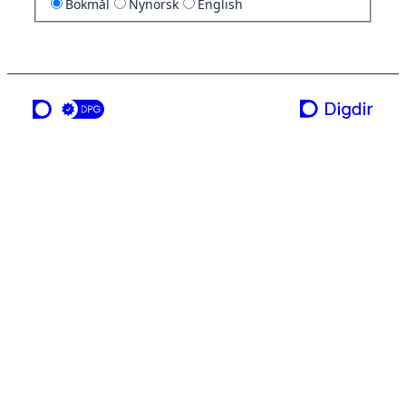
Bokmål
Nynorsk
English
en tjeneste fra