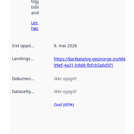
tilgjengelig
tidligere
andre steder.
Les mer om
høsting her
Sist oppdatert
:
9. mai 2026
Landingsside
:
https://kartkatalog.geonorge.no/Metad
99ef-4a31-b9d8-fbfcb5a6d5f1
Dokumentasjon
:
Ikke oppgitt
Datasettype
:
Ikke oppgitt
God (60%)
Metadatakvalitet
er en indikator
på hvor godt
datasettene er
beskrevet ved