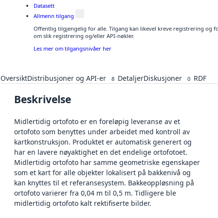
Datasett
Allmenn tilgang
Offentlig tilgjengelig for alle. Tilgang kan likevel kreve registrering o
om slik registrering og/eller API-nøkler.
Les mer om tilgangsnivåer her
Oversikt
Distribusjoner og API-er
Detaljer
Diskusjoner
RDF
8
0
Beskrivelse
Midlertidig ortofoto er en foreløpig leveranse av et
ortofoto som benyttes under arbeidet med kontroll av
kartkonstruksjon. Produktet er automatisk generert og
har en lavere nøyaktighet en det endelige ortofotoet.
Midlertidig ortofoto har samme geometriske egenskaper
som et kart for alle objekter lokalisert på bakkenivå og
kan knyttes til et referansesystem. Bakkeoppløsning på
ortofoto varierer fra 0,04 m til 0,5 m. Tidligere ble
midlertidig ortofoto kalt rektifiserte bilder.