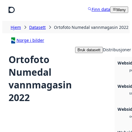
Hopp til hovedinnhold
Finn data
Meny
Hjem
Datasett
Ortofoto Numedal vannmagasin 2022
Norge i bilder
Distribusjoner
Bruk datasett
Ortofoto
Websi
Numedal
p
vannmagasin
Websi
2022
ti
Websid
o