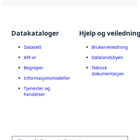
Datakataloger
Hjelp og veilednin
Datasett
Brukerveiledning
API-er
Datalandsbyen
Begreper
Teknisk
dokumentasjon
Informasjonsmodeller
Tjenester og
hendelser