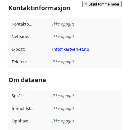
Skjul tomme rader
Kontaktinformasjon
Kontaktpunkt
:
Ikke oppgitt
Nettside
:
Ikke oppgitt
E-post
:
info@kartverket.no
Telefon
:
Ikke oppgitt
Om dataene
Språk
:
Ikke oppgitt
Innholdsleverandører
Ikke oppgitt
:
Opphav
:
Ikke oppgitt