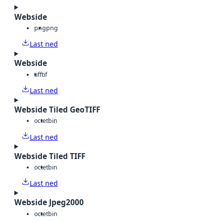
Webside
png
png
Last ned
Webside
tiff
tif
Last ned
Webside Tiled GeoTIFF
octet
bin
Last ned
Webside Tiled TIFF
octet
bin
Last ned
Webside Jpeg2000
octet
bin