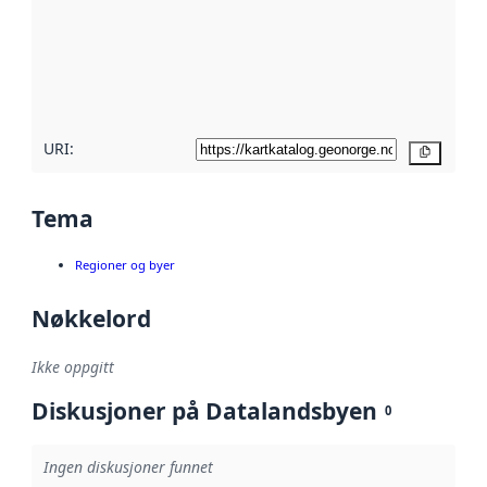
avmetadata.
Les mer om
metadatakvalitet
her
URI:
Kopier
Tema
Regioner og byer
Nøkkelord
Ikke oppgitt
Diskusjoner på Datalandsbyen
0
Ingen diskusjoner funnet