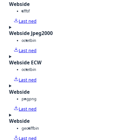
Webside
tiff
tif
Last ned
Webside Jpeg2000
octet
bin
Last ned
Webside ECW
octet
bin
Last ned
Webside
png
png
Last ned
Webside
geotiff
bin
Last ned