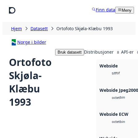
Hopp til hovedinnhold
Finn data
Meny
Hjem
Datasett
Ortofoto Skjøla-Klæbu 1993
Norge i bilder
Distribusjoner
API-er
Bruk datasett
8
Ortofoto
Webside
Skjøla-
tif
tiff
Klæbu
Webside Jpeg200
bin
1993
octet
Webside ECW
bin
octet