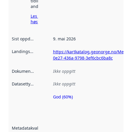
tidligere
andre steder.
Les mer om
høsting her
Sist oppdatert
:
9. mai 2026
Landingsside
:
https://kartkatalog.geonorge.no/Metad
0e27-436a-9798-3ef6cbc6ba8c
Dokumentasjon
:
Ikke oppgitt
Datasettype
:
Ikke oppgitt
God (60%)
Metadatakvalitet
er en indikator
på hvor godt
datasettene er
beskrevet ved
Metadatakvalitet
:
hjelp