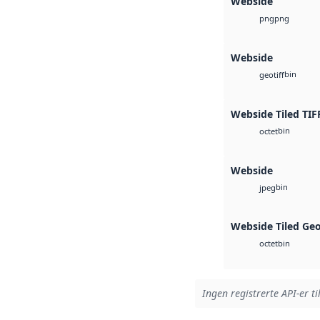
Webside
png
png
Webside
bin
geotiff
Webside Tiled TIF
bin
octet
Webside
bin
jpeg
Webside Tiled Ge
bin
octet
Ingen registrerte API-er ti