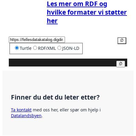
Les mer om RDF og
hvilke formater vi støtter
her
Kopier
Turtle
RDF/XML
JSON-LD
Kopier
Finner du det du leter etter?
Ta kontakt
med oss her, eller spør om hjelp i
Datalandsbyen
.