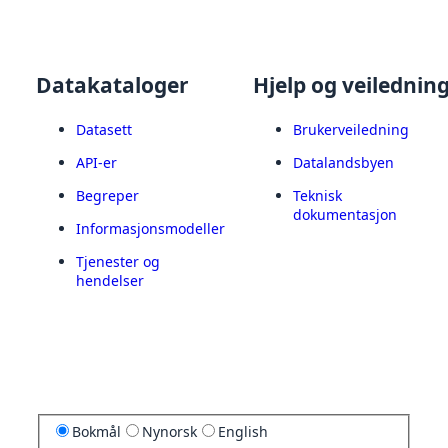
Datakataloger
Hjelp og veilednin
Datasett
Brukerveiledning
API-er
Datalandsbyen
Begreper
Teknisk
dokumentasjon
Informasjonsmodeller
Tjenester og
hendelser
Bokmål
Nynorsk
English