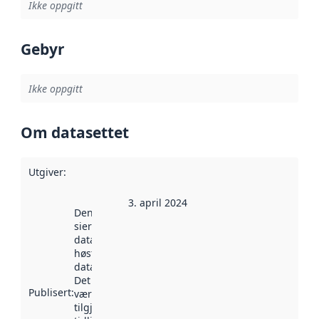
Ikke oppgitt
Gebyr
Ikke oppgitt
Om datasettet
Utgiver
:
3. april 2024
Denne datoen
sier når
datasettet ble
høstet av
data.norge.no.
Det kan ha
Publisert
:
vært
tilgjengelig