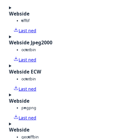
Webside
tiff
tif
Last ned
Webside Jpeg2000
octet
bin
Last ned
Webside ECW
octet
bin
Last ned
Webside
png
png
Last ned
Webside
geotiff
bin