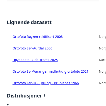
Lignende datasett
Ortofoto Røyken rektifisert 2008
Norg
Ortofoto Sør-Aurdal 2000
Norg
Høydedata Bilde Troms 2025
Kart
Ortofoto Sør-Varanger midlertidig ortofoto 2021
Norg
Ortofoto Larvik - Tjølling - Brunlanes 1966
Norg
Distribusjoner
8