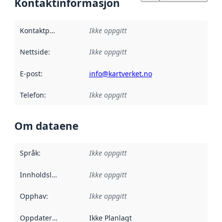
Kontaktinformasjon
Kontaktpunkt
:
Ikke oppgitt
Nettside
:
Ikke oppgitt
E-post
:
info@kartverket.no
Telefon
:
Ikke oppgitt
Om dataene
Språk
:
Ikke oppgitt
Innholdsleverandører
Ikke oppgitt
:
Opphav
:
Ikke oppgitt
Oppdateringsfrekvens
Ikke Planlagt
: