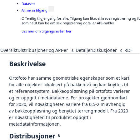
Datasett
Allmenn tilgang
Offentlig tilgjengelig for alle. Tilgang kan likevel kreve registrering og
som helst kan be om slik registrering og/eller API-nøkler.
Les mer om tilgangsnivåer her
Oversikt
Distribusjoner og API-er
Detaljer
Diskusjoner
RDF
8
0
Beskrivelse
Ortofoto har samme geometriske egenskaper som et kart
for alle objekter lokalisert på bakkenivå og kan knyttes til
et referansesystem. Bakkeoppløsning på ortofoto varierer
og er oppgitt i metadataene. For prosjekter gjennomført
før 2020, vil nøyaktigheten variere fra 0,5-2 m avhengig
av bakkeoppløsning og benyttet terrengmodell. Fra 2020
er nøyaktigheten til produktet oppgitt i
metadatainformasjonen.
Distribusjoner
8