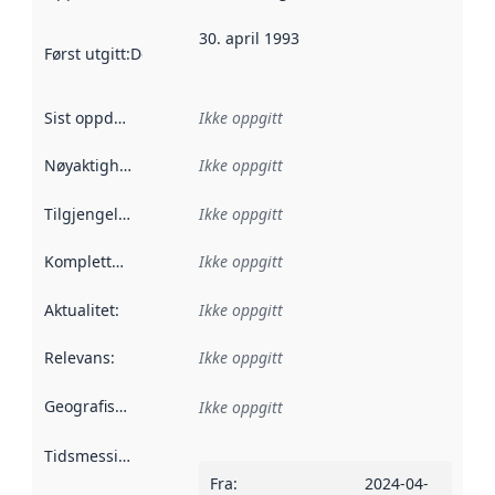
30. april 1993
Først utgitt
:
Denne datoen sier når dataene i dette datasettet 
Sist oppdatert
:
Ikke oppgitt
Nøyaktighet
:
Ikke oppgitt
Tilgjengelighet
:
Ikke oppgitt
Kompletthet
:
Ikke oppgitt
Aktualitet
:
Ikke oppgitt
Relevans
:
Ikke oppgitt
Geografisk avgrensning
:
Ikke oppgitt
Tidsmessig avgrensning
:
Fra
:
2024-04-