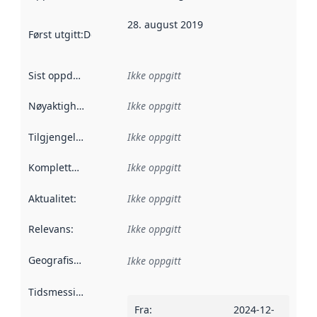
28. august 2019
Først utgitt
:
Denne datoen sier når dataene i dette datasettet 
Sist oppdatert
:
Ikke oppgitt
Nøyaktighet
:
Ikke oppgitt
Tilgjengelighet
:
Ikke oppgitt
Kompletthet
:
Ikke oppgitt
Aktualitet
:
Ikke oppgitt
Relevans
:
Ikke oppgitt
Geografisk avgrensning
:
Ikke oppgitt
Tidsmessig avgrensning
:
Fra
:
2024-12-