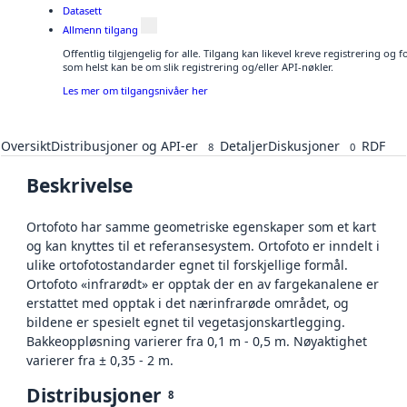
Datasett
Allmenn tilgang
Offentlig tilgjengelig for alle. Tilgang kan likevel kreve registrering og
som helst kan be om slik registrering og/eller API-nøkler.
Les mer om tilgangsnivåer her
Oversikt
Distribusjoner og API-er
Detaljer
Diskusjoner
RDF
8
0
Beskrivelse
Ortofoto har samme geometriske egenskaper som et kart
og kan knyttes til et referansesystem. Ortofoto er inndelt i
ulike ortofotostandarder egnet til forskjellige formål.
Ortofoto «infrarødt» er opptak der en av fargekanalene er
erstattet med opptak i det nærinfrarøde området, og
bildene er spesielt egnet til vegetasjonskartlegging.
Bakkeoppløsning varierer fra 0,1 m - 0,5 m. Nøyaktighet
varierer fra ± 0,35 - 2 m.
Distribusjoner
8