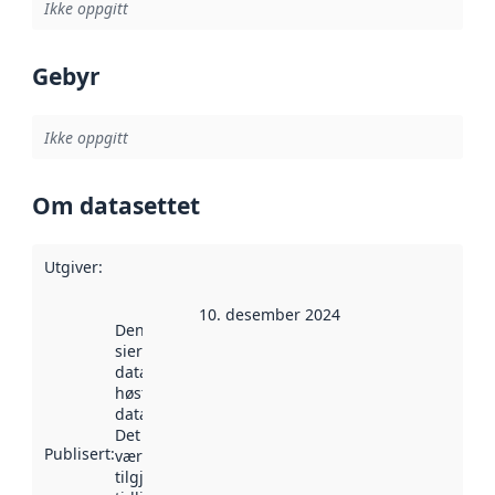
Ikke oppgitt
Gebyr
Ikke oppgitt
Om datasettet
Utgiver
:
10. desember 2024
Denne datoen
sier når
datasettet ble
høstet av
data.norge.no.
Det kan ha
Publisert
:
vært
tilgjengelig