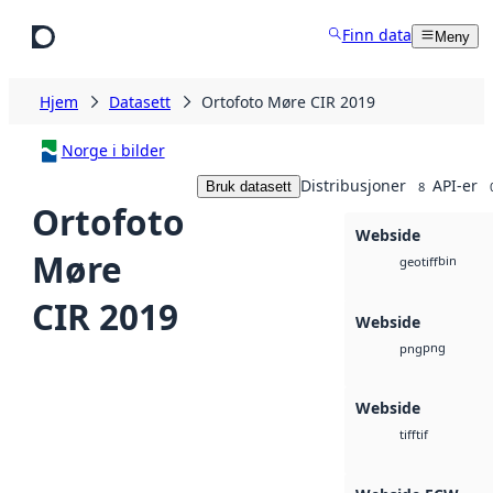
Hopp til hovedinnhold
Finn data
Meny
Hjem
Datasett
Ortofoto Møre CIR 2019
Norge i bilder
Distribusjoner
API-er
Bruk datasett
8
Ortofoto
Webside
Møre
bin
geotiff
CIR 2019
Webside
png
png
Webside
tif
tiff