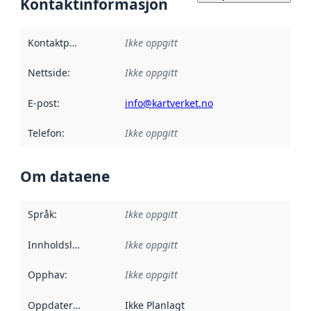
Kontaktinformasjon
Kontaktpunkt
:
Ikke oppgitt
Nettside
:
Ikke oppgitt
E-post
:
info@kartverket.no
Telefon
:
Ikke oppgitt
Om dataene
Språk
:
Ikke oppgitt
Innholdsleverandører
Ikke oppgitt
:
Opphav
:
Ikke oppgitt
Oppdateringsfrekvens
Ikke Planlagt
: