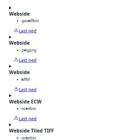
Webside
geotiff
bin
Last ned
Webside
png
png
Last ned
Webside
tiff
tif
Last ned
Webside ECW
octet
bin
Last ned
Webside Tiled TIFF
octet
bin