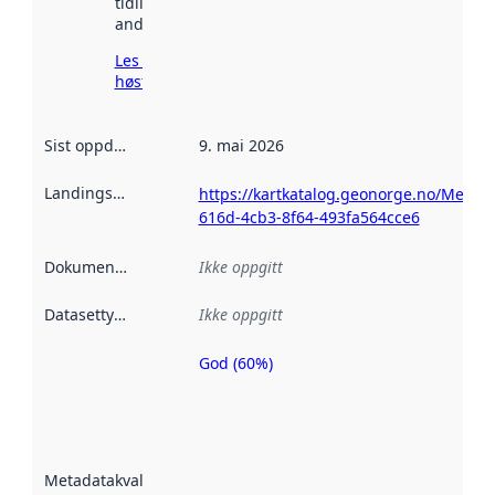
tidligere
andre steder.
Les mer om
høsting her
Sist oppdatert
:
9. mai 2026
Landingsside
:
https://kartkatalog.geonorge.no/Metad
616d-4cb3-8f64-493fa564cce6
Dokumentasjon
:
Ikke oppgitt
Datasettype
:
Ikke oppgitt
God (60%)
Metadatakvalitet
er en indikator
på hvor godt
datasettene er
beskrevet ved
Metadatakvalitet
:
hjelp