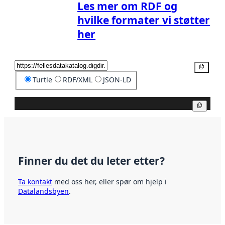
Les mer om RDF og
hvilke formater vi støtter
her
Kopier
Turtle
RDF/XML
JSON-LD
Kopier
Finner du det du leter etter?
Ta kontakt
med oss her, eller spør om hjelp i
Datalandsbyen
.