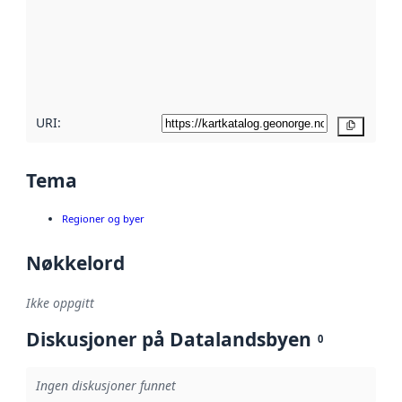
avmetadata.
Les mer om
metadatakvalitet
her
URI:
Kopier
Tema
Regioner og byer
Nøkkelord
Ikke oppgitt
Diskusjoner på Datalandsbyen
0
Ingen diskusjoner funnet