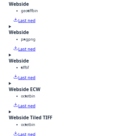
Webside
geotiff
bin
Last ned
Webside
png
png
Last ned
Webside
tiff
tif
Last ned
Webside ECW
octet
bin
Last ned
Webside Tiled TIFF
octet
bin
Last ned