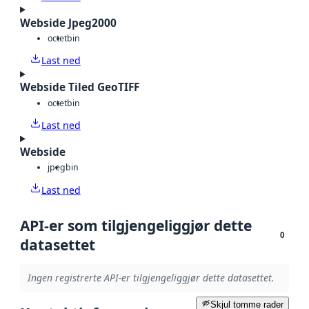
Webside Jpeg2000
octet
bin
Last ned
Webside Tiled GeoTIFF
octet
bin
Last ned
Webside
jpeg
bin
Last ned
API-er som tilgjengeliggjør dette
0
datasettet
Ingen registrerte API-er tilgjengeliggjør dette datasettet.
Skjul tomme rader