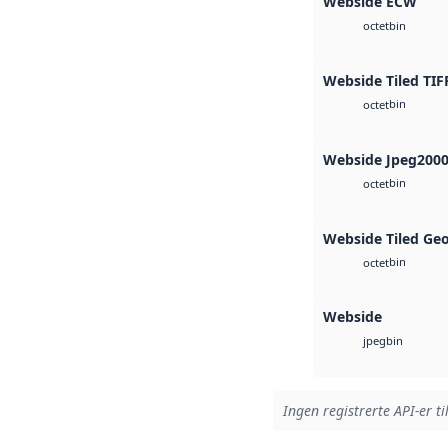
Webside ECW
bin
octet
Webside Tiled TIF
bin
octet
Webside Jpeg200
bin
octet
Webside Tiled Ge
bin
octet
Webside
bin
jpeg
Ingen registrerte API-er ti