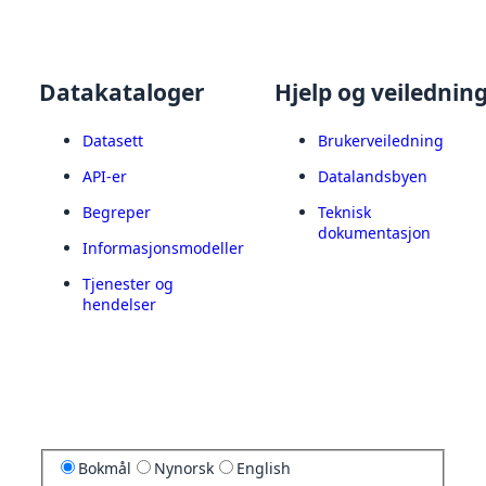
Datakataloger
Hjelp og veilednin
Datasett
Brukerveiledning
API-er
Datalandsbyen
Begreper
Teknisk
dokumentasjon
Informasjonsmodeller
Tjenester og
hendelser
Bokmål
Nynorsk
English