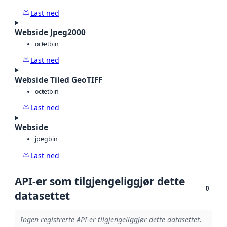
Last ned
Webside Jpeg2000
octet
bin
Last ned
Webside Tiled GeoTIFF
octet
bin
Last ned
Webside
jpeg
bin
Last ned
API-er som tilgjengeliggjør dette
0
datasettet
Ingen registrerte API-er tilgjengeliggjør dette datasettet.