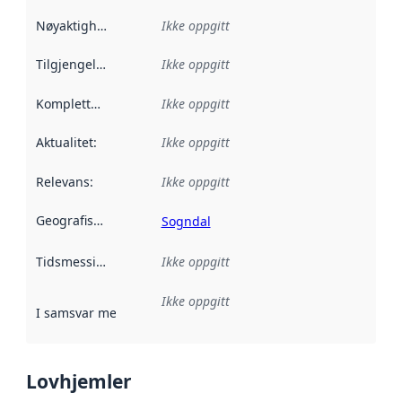
Nøyaktighet
:
Ikke oppgitt
Tilgjengelighet
:
Ikke oppgitt
Kompletthet
:
Ikke oppgitt
Aktualitet
:
Ikke oppgitt
Relevans
:
Ikke oppgitt
Geografisk avgrensning
:
Sogndal
Tidsmessig avgrensning
Ikke oppgitt
:
Ikke oppgitt
I samsvar med
:
Referanse til en implementasjonsregel eller a
Lovhjemler