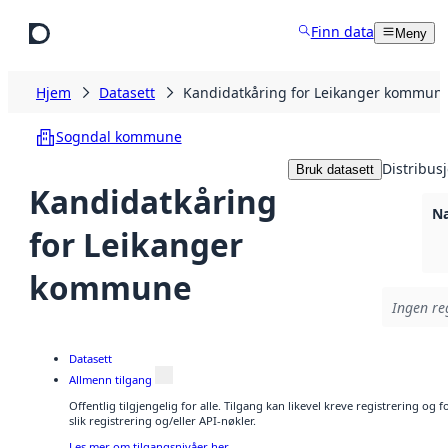
Hopp til hovedinnhold
Finn data
Meny
Hjem
Datasett
Kandidatkåring for Leikanger kommun
Sogndal kommune
Distribus
Bruk datasett
Kandidatkåring
Na
for Leikanger
kommune
Ingen reg
Datasett
Allmenn tilgang
Offentlig tilgjengelig for alle. Tilgang kan likevel kreve registrering o
slik registrering og/eller API-nøkler.
Les mer om tilgangsnivåer her