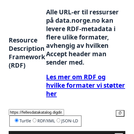
Alle URL-er til ressurser
på data.norge.no kan
levere RDF-metadata i
flere ulike formater,
Resource
avhengig av hvilken
Description
Accept header man
Framework
sender med.
(RDF)
Les mer om RDF og
hvilke formater vi støtter
her
Kopier
Turtle
RDF/XML
JSON-LD