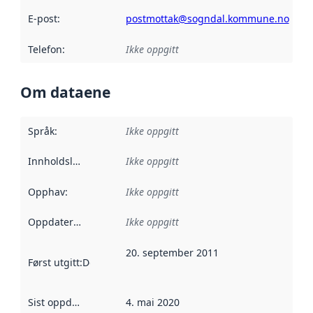
E-post
:
postmottak@sogndal.kommune.no
Telefon
:
Ikke oppgitt
Om dataene
Språk
:
Ikke oppgitt
Innholdsleverandører
Ikke oppgitt
:
Opphav
:
Ikke oppgitt
Oppdateringsfrekvens
Ikke oppgitt
:
20. september 2011
Først utgitt
:
Denne datoen sier når dataene i dette datasettet 
Sist oppdatert
:
4. mai 2020