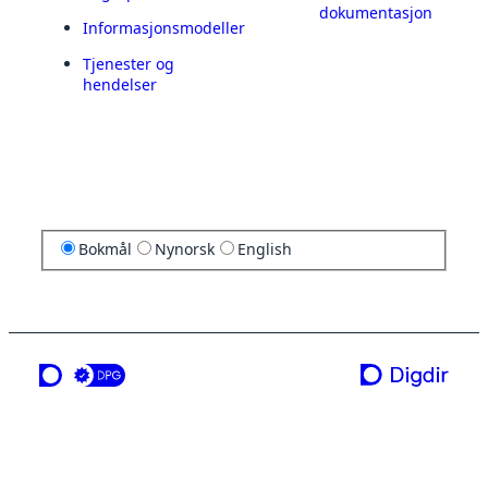
dokumentasjon
Informasjonsmodeller
Tjenester og
hendelser
Bokmål
Nynorsk
English
en tjeneste fra