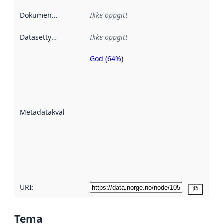
Dokumentasjon
:
Ikke oppgitt
Datasettype
:
Ikke oppgitt
God (64%)
Metadatakvalitet
er en indikator
på hvor godt
datasettene er
beskrevet ved
Metadatakvalitet
:
hjelp
avmetadata.
Les mer om
metadatakvalitet
her
URI:
Kopier
Tema