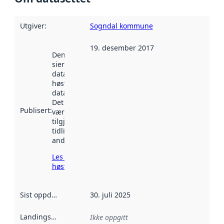
Utgiver
:
Sogndal kommune
19. desember 2017
Denne datoen
sier når
datasettet ble
høstet av
data.norge.no.
Det kan ha
Publisert
:
vært
tilgjengelig
tidligere
andre steder.
Les mer om
høsting her
Sist oppdatert
:
30. juli 2025
Landingsside
:
Ikke oppgitt