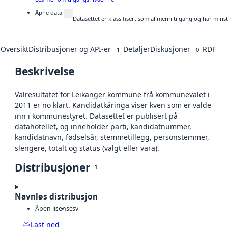
Åpne data
Datasettet er klassifisert som allmenn tilgang og har mins
Oversikt
Distribusjoner og API-er
Detaljer
Diskusjoner
RDF
1
0
Beskrivelse
Valresultatet for Leikanger kommune frå kommunevalet i
2011 er no klart. Kandidatkåringa viser kven som er valde
inn i kommunestyret. Datasettet er publisert på
datahotellet, og inneholder parti, kandidatnummer,
kandidatnavn, fødselsår, stemmetillegg, personstemmer,
slengere, totalt og status (valgt eller vara).
Distribusjoner
1
Navnløs distribusjon
Åpen lisens
csv
Last ned