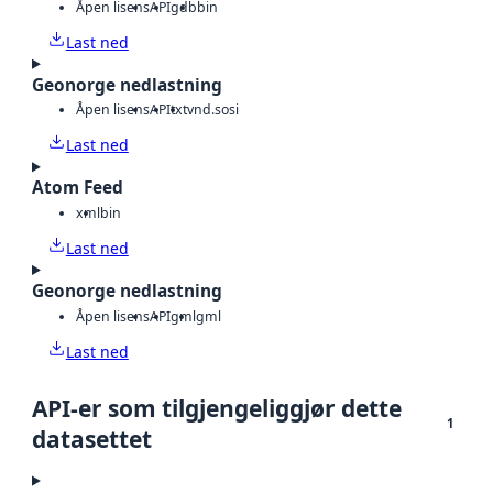
Åpen lisens
API
gdb
bin
Last ned
Geonorge nedlastning
Åpen lisens
API
txt
vnd.sosi
Last ned
Atom Feed
xml
bin
Last ned
Geonorge nedlastning
Åpen lisens
API
gml
gml
Last ned
API-er som tilgjengeliggjør dette
1
datasettet