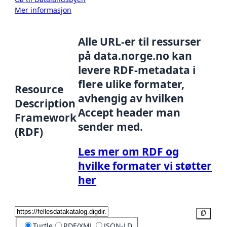
Mer informasjon
Alle URL-er til ressurser
på data.norge.no kan
levere RDF-metadata i
flere ulike formater,
Resource
avhengig av hvilken
Description
Accept header man
Framework
sender med.
(RDF)
Les mer om RDF og
hvilke formater vi støtter
her
Kopier
Turtle
RDF/XML
JSON-LD