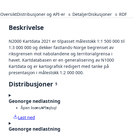
Oversikt
Distribusjoner og API-er
Detaljer
Diskusjoner
RDF
6
0
Beskrivelse
N2000 Kartdata 2021 er tilpasset målestokk 1:1 500 000 til
1:3 000 000 og dekker fastlands-Norge begrenset av
riksgrensen mot nabolandene og territorialgrensa i
havet. Kartdatabasen er en generalisering av N1000
Kartdata og er kartografisk redigert med tanke på
presentasjon i målestokk 1:2 000 000.
Distribusjoner
5
Geonorge nedlastning
Åpen lisens
API
sql
sql
Last ned
Geonorge nedlastning