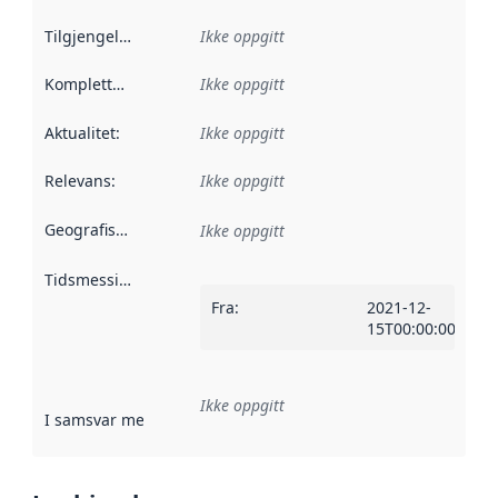
Tilgjengelighet
:
Ikke oppgitt
Kompletthet
:
Ikke oppgitt
Aktualitet
:
Ikke oppgitt
Relevans
:
Ikke oppgitt
Geografisk avgrensning
:
Ikke oppgitt
Tidsmessig avgrensning
:
Fra
:
2021-12-
15T00:00:00Z
Ikke oppgitt
I samsvar med
:
Referanse til en implementasjonsregel eller a