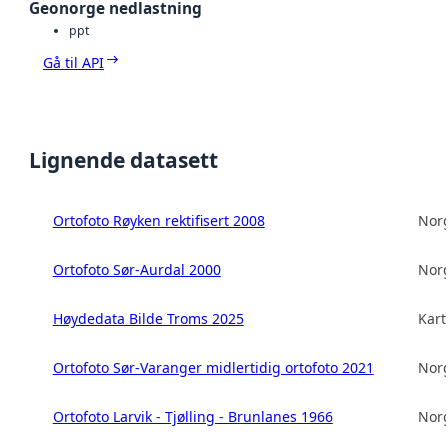
Geonorge nedlastning
ppt
Gå til API
Lignende datasett
Ortofoto Røyken rektifisert 2008
Norg
Ortofoto Sør-Aurdal 2000
Norg
Høydedata Bilde Troms 2025
Kart
Ortofoto Sør-Varanger midlertidig ortofoto 2021
Norg
Ortofoto Larvik - Tjølling - Brunlanes 1966
Norg