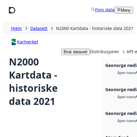
Hopp til hovedinnhold
Finn data
Meny
Hjem
Datasett
N2000 Kartdata - historiske data 2021
Kartverket
Distribusjoner
API-e
Bruk datasett
5
N2000
Geonorge nedl
Kartdata -
Åpen lisens
historiske
Geonorge nedl
data 2021
Åpen lisens
Geonorge nedl
Åpen lisens