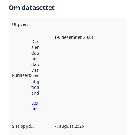
Om datasettet
Utgiver
:
19. desember 2023
Denne datoen
sier når
datasettet ble
høstet av
data.norge.no.
Det kan ha
Publisert
:
vært
tilgjengelig
tidligere
andre steder.
Les mer om
høsting her
Sist oppdatert
:
7. august 2026