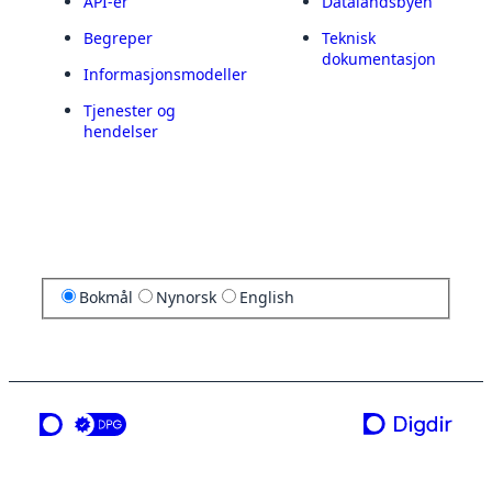
API-er
Datalandsbyen
Begreper
Teknisk
dokumentasjon
Informasjonsmodeller
Tjenester og
hendelser
Bokmål
Nynorsk
English
en tjeneste fra