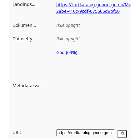
Landingsside
:
https://kartkatalog.geonorge.no/Metad
28be-410c-9cdf-675605d9bf60
Dokumentasjon
:
Ikke oppgitt
Datasettype
:
Ikke oppgitt
God (63%)
Metadatakvalitet
er en indikator
på hvor godt
datasettene er
beskrevet ved
Metadatakvalitet
:
hjelp
avmetadata.
Les mer om
metadatakvalitet
her
URI:
Kopier