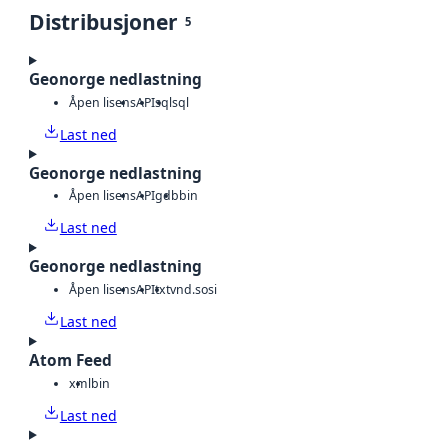
Distribusjoner
5
Geonorge nedlastning
Åpen lisens
API
sql
sql
Last ned
Geonorge nedlastning
Åpen lisens
API
gdb
bin
Last ned
Geonorge nedlastning
Åpen lisens
API
txt
vnd.sosi
Last ned
Atom Feed
xml
bin
Last ned