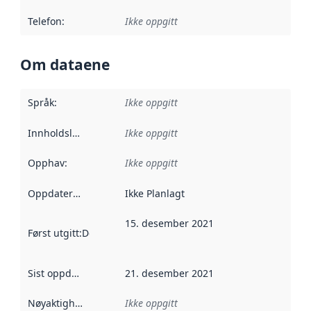
Telefon
:
Ikke oppgitt
Om dataene
Språk
:
Ikke oppgitt
Innholdsleverandører
Ikke oppgitt
:
Opphav
:
Ikke oppgitt
Oppdateringsfrekvens
Ikke Planlagt
:
15. desember 2021
Først utgitt
:
Denne datoen sier når dataene i dette datasettet 
Sist oppdatert
:
21. desember 2021
Nøyaktighet
:
Ikke oppgitt