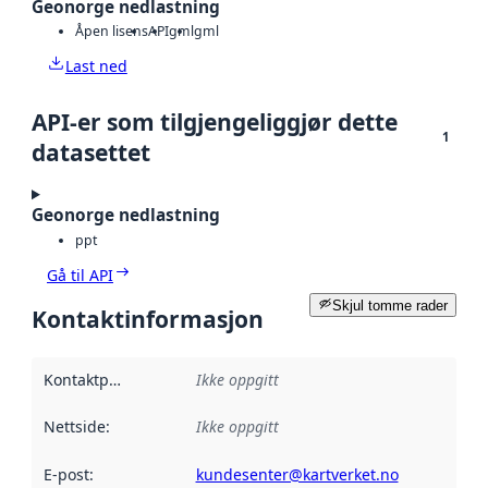
Geonorge nedlastning
Åpen lisens
API
gml
gml
Last ned
API-er som tilgjengeliggjør dette
1
datasettet
Geonorge nedlastning
ppt
Gå til API
Skjul tomme rader
Kontaktinformasjon
Kontaktpunkt
:
Ikke oppgitt
Nettside
:
Ikke oppgitt
E-post
:
kundesenter@kartverket.no