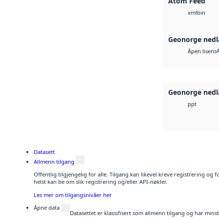
Atom Feed
bin
xml
Geonorge nedl
Åpen lisens
Geonorge nedl
ppt
Datasett
Allmenn tilgang
Offentlig tilgjengelig for alle. Tilgang kan likevel kreve registrering o
helst kan be om slik registrering og/eller API-nøkler.
Les mer om tilgangsnivåer her
Åpne data
Datasettet er klassifisert som allmenn tilgang og har mins