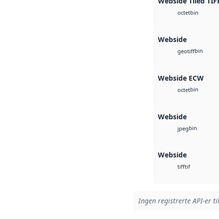
Webside Tiled TIF
bin
octet
Webside
bin
geotiff
Webside ECW
bin
octet
Webside
bin
jpeg
Webside
tif
tiff
Ingen registrerte API-er ti