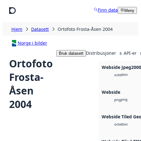
Hopp til hovedinnhold
Finn data
Meny
Hjem
Datasett
Ortofoto Frosta-Åsen 2004
Norge i bilder
Distribusjoner
API-er
Bruk datasett
8
Ortofoto
Webside Jpeg200
Frosta-
bin
octet
Åsen
Webside
png
2004
png
Webside Tiled Ge
bin
octet