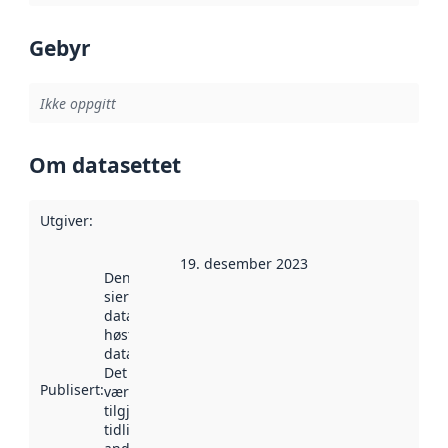
Gebyr
Ikke oppgitt
Om datasettet
Utgiver
:
19. desember 2023
Denne datoen
sier når
datasettet ble
høstet av
data.norge.no.
Det kan ha
Publisert
:
vært
tilgjengelig
tidligere