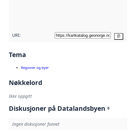
Les mer om
metadatakvalitet
her
URI:
Kopier
Tema
Regioner og byer
Nøkkelord
Ikke oppgitt
Diskusjoner på Datalandsbyen
0
Ingen diskusjoner funnet