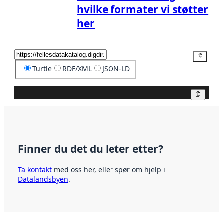
hvilke formater vi støtter
her
Kopier
Turtle
RDF/XML
JSON-LD
Kopier
Finner du det du leter etter?
Ta kontakt
med oss her, eller spør om hjelp i
Datalandsbyen
.