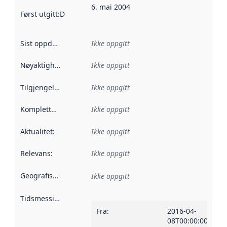
6. mai 2004
Først utgitt
:
Denne datoen sier når dataene i dette datasettet 
Sist oppdatert
:
Ikke oppgitt
Nøyaktighet
:
Ikke oppgitt
Tilgjengelighet
:
Ikke oppgitt
Kompletthet
:
Ikke oppgitt
Aktualitet
:
Ikke oppgitt
Relevans
:
Ikke oppgitt
Geografisk avgrensning
:
Ikke oppgitt
Tidsmessig avgrensning
:
Fra
:
2016-04-
08T00:00:00Z