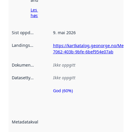
andre steder.
Les mer om
høsting her
Sist oppdatert
:
9. mai 2026
Landingsside
:
https://kartkatalog.geonorge.no/Metad
7062-403b-9bfe-6bef954e07ab
Dokumentasjon
:
Ikke oppgitt
Datasettype
:
Ikke oppgitt
God (60%)
Metadatakvalitet
er en indikator
på hvor godt
datasettene er
beskrevet ved
Metadatakvalitet
:
hjelp
avmetadata.