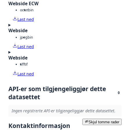
Webside ECW
octet
bin
Last ned
Webside
jpeg
bin
Last ned
Webside
tiff
tif
Last ned
API-er som tilgjengeliggjør dette
0
datasettet
Ingen registrerte API-er tilgjengeliggjør dette datasettet.
Skjul tomme rader
Kontaktinformasjon