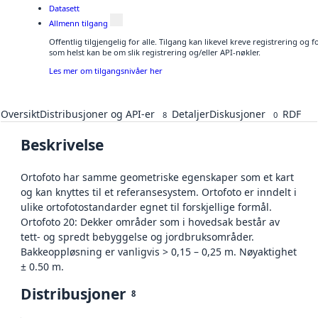
Datasett
Allmenn tilgang
Offentlig tilgjengelig for alle. Tilgang kan likevel kreve registrering og
som helst kan be om slik registrering og/eller API-nøkler.
Les mer om tilgangsnivåer her
Oversikt
Distribusjoner og API-er
Detaljer
Diskusjoner
RDF
8
0
Beskrivelse
Ortofoto har samme geometriske egenskaper som et kart
og kan knyttes til et referansesystem. Ortofoto er inndelt i
ulike ortofotostandarder egnet til forskjellige formål.
Ortofoto 20: Dekker områder som i hovedsak består av
tett- og spredt bebyggelse og jordbruksområder.
Bakkeoppløsning er vanligvis > 0,15 – 0,25 m. Nøyaktighet
± 0.50 m.
Distribusjoner
8