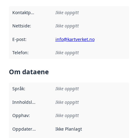
Kontaktpunkt
:
Ikke oppgitt
Nettside
:
Ikke oppgitt
E-post
:
info@kartverket.no
Telefon
:
Ikke oppgitt
Om dataene
Språk
:
Ikke oppgitt
Innholdsleverandører
Ikke oppgitt
:
Opphav
:
Ikke oppgitt
Oppdateringsfrekvens
Ikke Planlagt
: