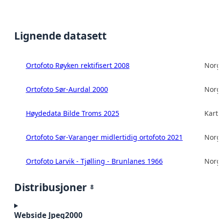
Lignende datasett
Ortofoto Røyken rektifisert 2008
Norg
Ortofoto Sør-Aurdal 2000
Norg
Høydedata Bilde Troms 2025
Kart
Ortofoto Sør-Varanger midlertidig ortofoto 2021
Norg
Ortofoto Larvik - Tjølling - Brunlanes 1966
Norg
Distribusjoner
8
Webside Jpeg2000