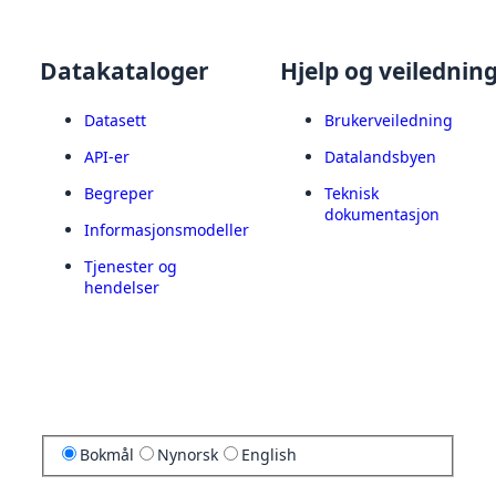
Datakataloger
Hjelp og veilednin
Datasett
Brukerveiledning
API-er
Datalandsbyen
Begreper
Teknisk
dokumentasjon
Informasjonsmodeller
Tjenester og
hendelser
Bokmål
Nynorsk
English