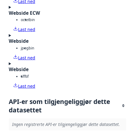
Last ned
Webside ECW
octet
bin
Last ned
Webside
jpeg
bin
Last ned
Webside
tiff
tif
Last ned
API-er som tilgjengeliggjør dette
0
datasettet
Ingen registrerte API-er tilgjengeliggjør dette datasettet.