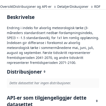
Oversikt
Distribusjoner og API-er
Detaljer
Diskusjoner
RDF
0
0
Beskrivelse
Endring i indeks for alvorlig meteorologisk tørke (3-
måneders standardisert nedbør-fordampningsindeks,
SPEI3 < -1.5 standardavvik), for 1x1 km romlig oppløsning.
Indeksen gir differanse i forekomst av alvorlig
meteorologisk tørke i sommermånedene mai, juni, juli,
august og september. Første tidsskritt representerer
fremtidsperioden 2041-2070, og andre tidsskritt
representerer fremtidsperioden 2071-2100.
Distribusjoner
0
Dette datasettet har ingen distribusjoner.
API-er som tilgjengeliggjør dette
0
datasettet