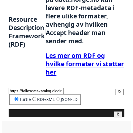
levere RDF-metadata i
flere ulike formater,
Resource
avhengig av hvilken
Description
Accept header man
Framework
sender med.
(RDF)
Les mer om RDF og
hvilke formater vi støtter
her
Kopier
Turtle
RDF/XML
JSON-LD
Kopier