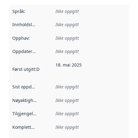
Språk
:
Ikke oppgitt
Innholdsleverandører
Ikke oppgitt
:
Opphav
:
Ikke oppgitt
Oppdateringsfrekvens
Ikke oppgitt
:
18. mai 2025
Først utgitt
:
Denne datoen sier når dataene i dette datasettet 
Sist oppdatert
:
Ikke oppgitt
Nøyaktighet
:
Ikke oppgitt
Tilgjengelighet
:
Ikke oppgitt
Kompletthet
:
Ikke oppgitt