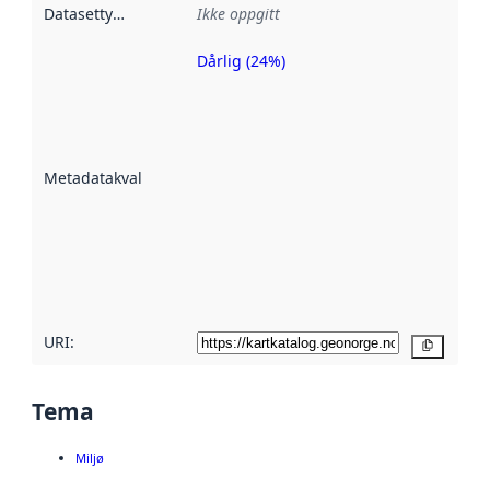
Datasettype
:
Ikke oppgitt
Dårlig (24%)
Metadatakvalitet
er en indikator
på hvor godt
datasettene er
beskrevet ved
Metadatakvalitet
:
hjelp
avmetadata.
Les mer om
metadatakvalitet
her
URI:
Kopier
Tema
Miljø