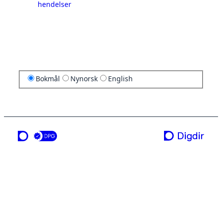
hendelser
Bokmål
Nynorsk
English
en tjeneste fra