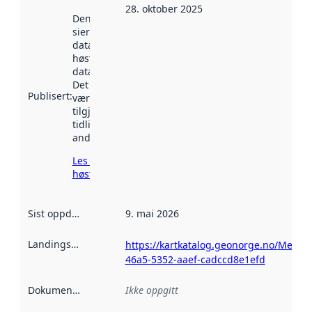
28. oktober 2025
Denne datoen
sier når
datasettet ble
høstet av
data.norge.no.
Det kan ha
Publisert
:
vært
tilgjengelig
tidligere
andre steder.
Les mer om
høsting her
Sist oppdatert
:
9. mai 2026
Landingsside
:
https://kartkatalog.geonorge.no/Metad
46a5-5352-aaef-cadccd8e1efd
Dokumentasjon
:
Ikke oppgitt