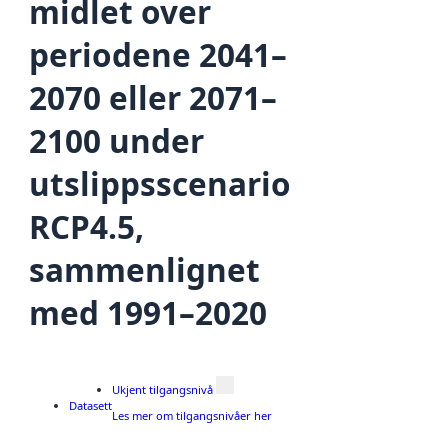
midlet over
periodene 2041–
2070 eller 2071–
2100 under
utslippsscenario
RCP4.5,
sammenlignet
med 1991–2020
Ukjent tilgangsnivå
Datasett
Les mer om tilgangsnivåer her