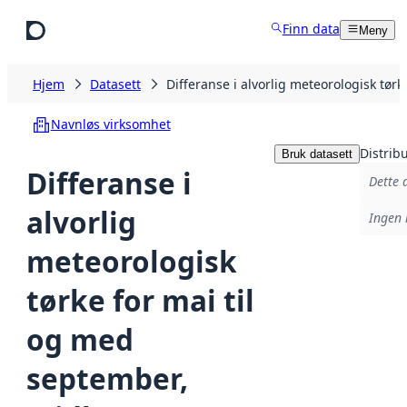
Hopp til hovedinnhold
Finn data
Meny
Hjem
Datasett
Differanse i alvorlig meteorologisk tø
Navnløs virksomhet
Distrib
Bruk datasett
Differanse i
Dette 
alvorlig
Ingen 
meteorologisk
tørke for mai til
og med
september,