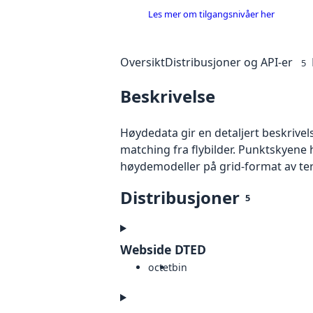
Les mer om tilgangsnivåer her
Oversikt
Distribusjoner og API-er
5
Beskrivelse
Høydedata gir en detaljert beskrivel
matching fra flybilder. Punktskyene 
høydemodeller på grid-format av te
Distribusjoner
5
Webside DTED
octet
bin