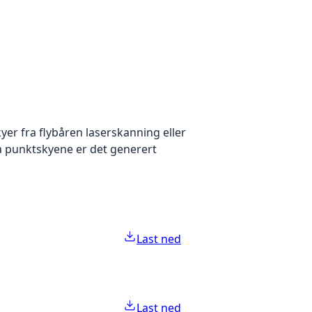
yer fra flybåren laserskanning eller
ra punktskyene er det generert
Last ned
Last ned