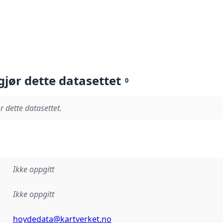
gjør dette datasettet
0
r dette datasettet.
Ikke oppgitt
Ikke oppgitt
hoydedata@kartverket.no