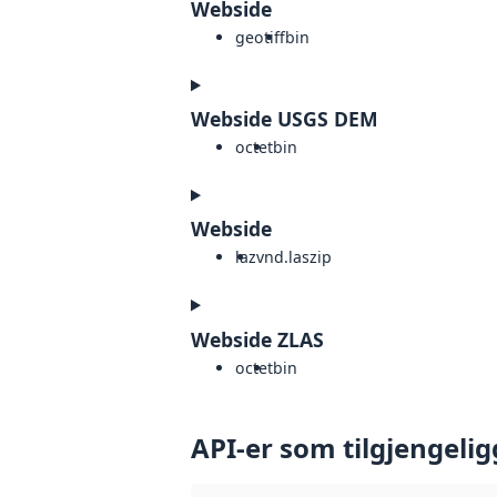
Webside
geotiff
bin
Webside USGS DEM
octet
bin
Webside
laz
vnd.laszip
Webside ZLAS
octet
bin
API-er som tilgjengelig