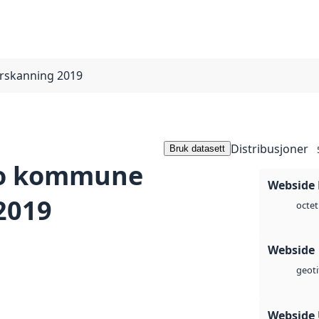
rskanning 2019
Distribusjoner
Bruk datasett
lo kommune
Webside
2019
octet
Webside
geoti
Webside