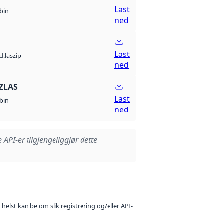
Last
bin
ned
Last
d.laszip
ned
ZLAS
Last
bin
ned
e API-er tilgjengeliggjør dette
 helst kan be om slik registrering og/eller API-