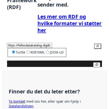
Framework
sender med.
(RDF)
Les mer om RDF og
hvilke formater vi støtter
her
Kopier
Turtle
RDF/XML
JSON-LD
Kopier
Finner du det du leter etter?
Ta kontakt
med oss her, eller spør om hjelp i
Datalandsbyen
.