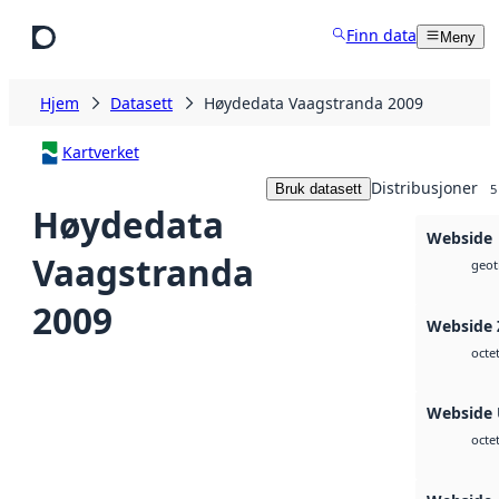
Hopp til hovedinnhold
Finn data
Meny
Hjem
Datasett
Høydedata Vaagstranda 2009
Kartverket
Distribusjoner
Bruk datasett
5
Høydedata
Webside
Vaagstranda
geoti
2009
Webside 
octe
Webside
octe