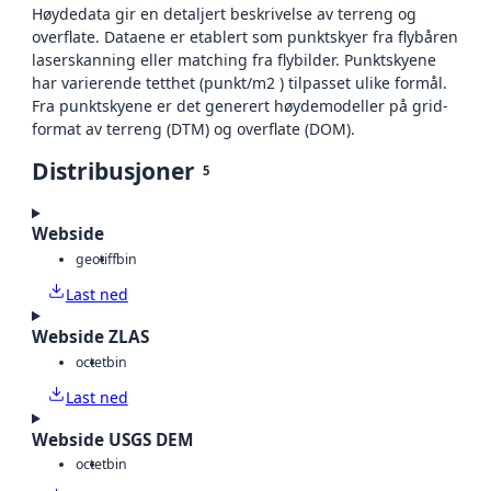
Høydedata gir en detaljert beskrivelse av terreng og
overflate. Dataene er etablert som punktskyer fra flybåren
laserskanning eller matching fra flybilder. Punktskyene
har varierende tetthet (punkt/m2 ) tilpasset ulike formål.
Fra punktskyene er det generert høydemodeller på grid-
format av terreng (DTM) og overflate (DOM).
Distribusjoner
5
Webside
geotiff
bin
Last ned
Webside ZLAS
octet
bin
Last ned
Webside USGS DEM
octet
bin