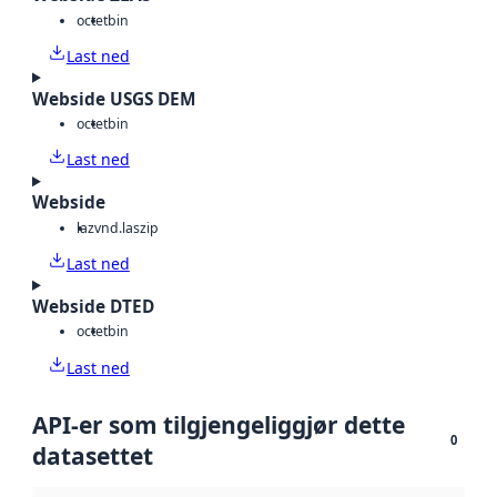
octet
bin
Last ned
Webside USGS DEM
octet
bin
Last ned
Webside
laz
vnd.laszip
Last ned
Webside DTED
octet
bin
Last ned
API-er som tilgjengeliggjør dette
0
datasettet