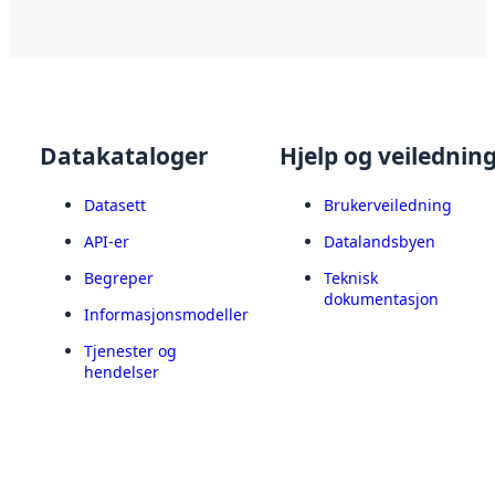
Datakataloger
Hjelp og veilednin
Datasett
Brukerveiledning
API-er
Datalandsbyen
Begreper
Teknisk
dokumentasjon
Informasjonsmodeller
Tjenester og
hendelser