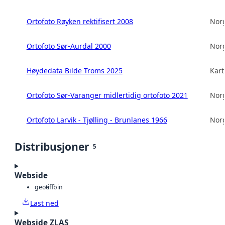
Ortofoto Røyken rektifisert 2008
Norg
Ortofoto Sør-Aurdal 2000
Norg
Høydedata Bilde Troms 2025
Kart
Ortofoto Sør-Varanger midlertidig ortofoto 2021
Norg
Ortofoto Larvik - Tjølling - Brunlanes 1966
Norg
Distribusjoner
5
Webside
geotiff
bin
Last ned
Webside ZLAS