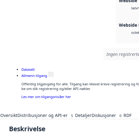
Webside
vn
laz
Webside
octe
Ingen registrerte
Datasett
Allmenn tilgang
Offentlig tilgjengelig for alle. Tilgang kan likevel kreve registrering o
be om slik registrering og/eller API-nøkler.
Les mer om tilgangsnivåer her
Oversikt
Distribusjoner og API-er
Detaljer
Diskusjoner
RDF
5
0
Beskrivelse