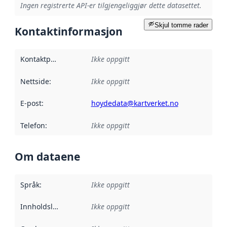
Ingen registrerte API-er tilgjengeliggjør dette datasettet.
Skjul tomme rader
Kontaktinformasjon
Kontaktpunkt
:
Ikke oppgitt
Nettside
:
Ikke oppgitt
E-post
:
hoydedata@kartverket.no
Telefon
:
Ikke oppgitt
Om dataene
Språk
:
Ikke oppgitt
Innholdsleverandører
Ikke oppgitt
: