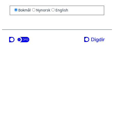
Bokmål
Nynorsk
English
en tjeneste fra