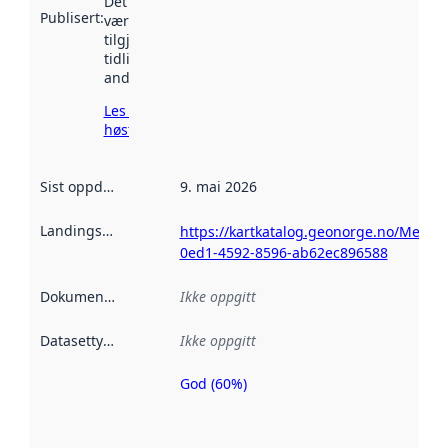
Det kan ha
Publisert
:
vært
tilgjengelig
tidligere
andre steder.
Les mer om
høsting her
Sist oppdatert
:
9. mai 2026
Landingsside
:
https://kartkatalog.geonorge.no/Metad
0ed1-4592-8596-ab62ec896588
Dokumentasjon
:
Ikke oppgitt
Datasettype
:
Ikke oppgitt
God (60%)
Metadatakvalitet
er en indikator
på hvor godt