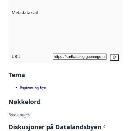
datasettene er
beskrevet ved
Metadatakvalitet
:
hjelp
avmetadata.
Les mer om
metadatakvalitet
her
URI:
Kopier
Tema
Regioner og byer
Nøkkelord
Ikke oppgitt
Diskusjoner på Datalandsbyen
0