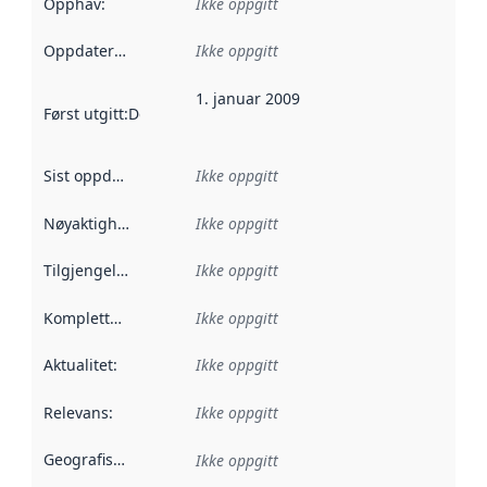
Opphav
:
Ikke oppgitt
Oppdateringsfrekvens
Ikke oppgitt
:
1. januar 2009
Først utgitt
:
Denne datoen sier når dataene i dette datasettet 
Sist oppdatert
:
Ikke oppgitt
Nøyaktighet
:
Ikke oppgitt
Tilgjengelighet
:
Ikke oppgitt
Kompletthet
:
Ikke oppgitt
Aktualitet
:
Ikke oppgitt
Relevans
:
Ikke oppgitt
Geografisk avgrensning
:
Ikke oppgitt