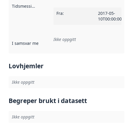
Tidsmessig avgrensning
:
Fra
:
2017-05-
10T00:00:00Z
Ikke oppgitt
I samsvar med
:
Referanse til en implementasjonsregel eller a
Lovhjemler
Ikke oppgitt
Begreper brukt i datasett
Ikke oppgitt