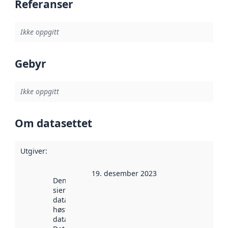
Referanser
Ikke oppgitt
Gebyr
Ikke oppgitt
Om datasettet
Utgiver
:
19. desember 2023
Denne datoen
sier når
datasettet ble
høstet av
data.norge.no.