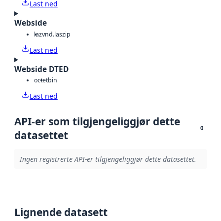
Last ned
Webside
laz
vnd.laszip
Last ned
Webside DTED
octet
bin
Last ned
API-er som tilgjengeliggjør dette
0
datasettet
Ingen registrerte API-er tilgjengeliggjør dette datasettet.
Lignende datasett