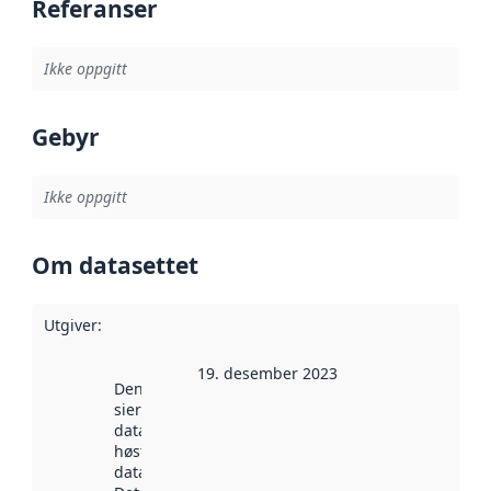
Referanser
Ikke oppgitt
Gebyr
Ikke oppgitt
Om datasettet
Utgiver
:
19. desember 2023
Denne datoen
sier når
datasettet ble
høstet av
data.norge.no.