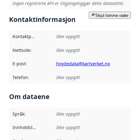
Ingen registrerte API-er tilgjengeliggjør dette datasettet.
Skjul tomme rader
Kontaktinformasjon
Kontaktpunkt
:
Ikke oppgitt
Nettside
:
Ikke oppgitt
E-post
:
hoydedata@kartverket.no
Telefon
:
Ikke oppgitt
Om dataene
Språk
:
Ikke oppgitt
Innholdsleverandører
Ikke oppgitt
: