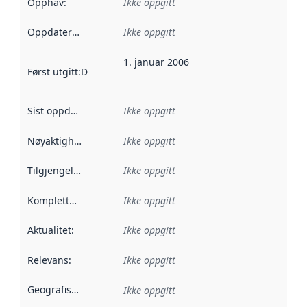
Opphav
:
Ikke oppgitt
Oppdateringsfrekvens
Ikke oppgitt
:
1. januar 2006
Først utgitt
:
Denne datoen sier når dataene i dette datasettet 
Sist oppdatert
:
Ikke oppgitt
Nøyaktighet
:
Ikke oppgitt
Tilgjengelighet
:
Ikke oppgitt
Kompletthet
:
Ikke oppgitt
Aktualitet
:
Ikke oppgitt
Relevans
:
Ikke oppgitt
Geografisk avgrensning
:
Ikke oppgitt