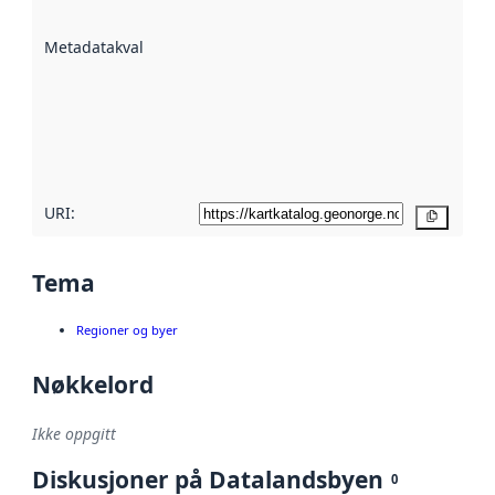
datasettene er
beskrevet ved
Metadatakvalitet
:
hjelp
avmetadata.
Les mer om
metadatakvalitet
her
URI:
Kopier
Tema
Regioner og byer
Nøkkelord
Ikke oppgitt
Diskusjoner på Datalandsbyen
0