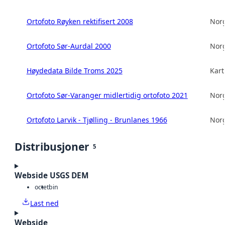
Ortofoto Røyken rektifisert 2008
Norg
Ortofoto Sør-Aurdal 2000
Norg
Høydedata Bilde Troms 2025
Kart
Ortofoto Sør-Varanger midlertidig ortofoto 2021
Norg
Ortofoto Larvik - Tjølling - Brunlanes 1966
Norg
Distribusjoner
5
Webside USGS DEM
octet
bin
Last ned
Webside