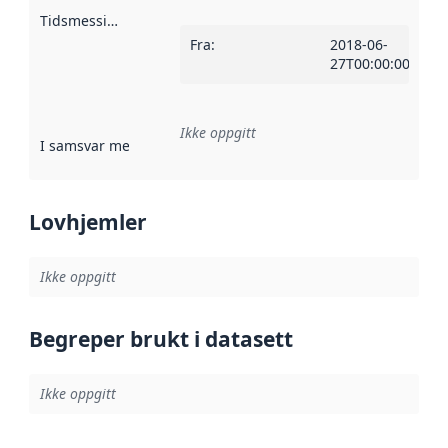
Tidsmessig avgrensning
:
Fra
:
2018-06-
27T00:00:00Z
Ikke oppgitt
I samsvar med
:
Referanse til en implementasjonsregel eller a
Lovhjemler
Ikke oppgitt
Begreper brukt i datasett
Ikke oppgitt