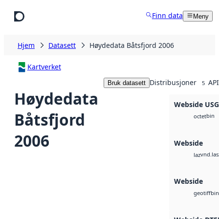
Hopp til hovedinnhold
Finn data
Meny
Hjem
Datasett
Høydedata Båtsfjord 2006
Kartverket
Distribusjoner
API
Bruk datasett
5
Høydedata
Webside US
Båtsfjord
bin
octet
2006
Webside
vnd.las
laz
Webside
bin
geotiff