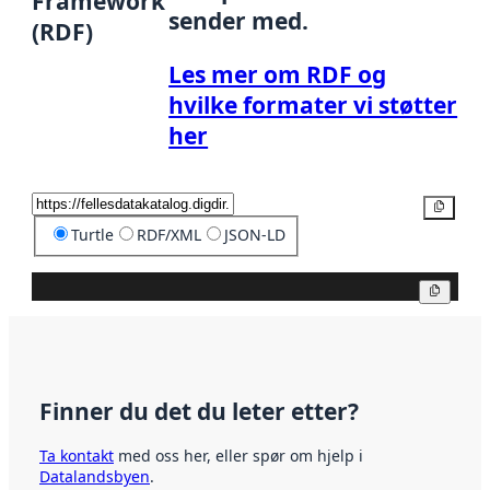
Framework
sender med.
(RDF)
Les mer om RDF og
hvilke formater vi støtter
her
Kopier
Turtle
RDF/XML
JSON-LD
Kopier
Finner du det du leter etter?
Ta kontakt
med oss her, eller spør om hjelp i
Datalandsbyen
.