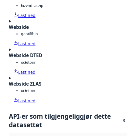
laz
vnd.laszip
Last ned
Webside
geotiff
bin
Last ned
Webside DTED
octet
bin
Last ned
Webside ZLAS
octet
bin
Last ned
API-er som tilgjengeliggjør dette
0
datasettet