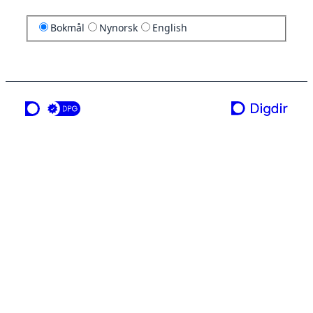
Bokmål
Nynorsk
English
en tjeneste fra