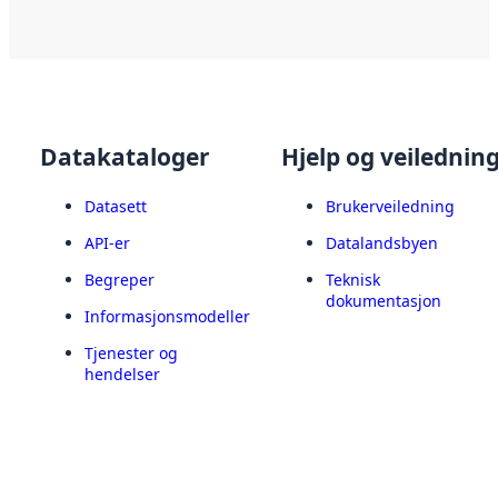
Datakataloger
Hjelp og veilednin
Datasett
Brukerveiledning
API-er
Datalandsbyen
Begreper
Teknisk
dokumentasjon
Informasjonsmodeller
Tjenester og
hendelser