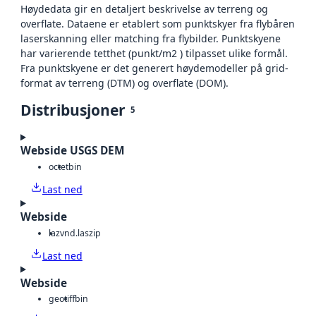
Høydedata gir en detaljert beskrivelse av terreng og
overflate. Dataene er etablert som punktskyer fra flybåren
laserskanning eller matching fra flybilder. Punktskyene
har varierende tetthet (punkt/m2 ) tilpasset ulike formål.
Fra punktskyene er det generert høydemodeller på grid-
format av terreng (DTM) og overflate (DOM).
Distribusjoner
5
Webside USGS DEM
octet
bin
Last ned
Webside
laz
vnd.laszip
Last ned
Webside
geotiff
bin