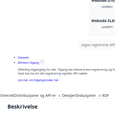
Webside DTE
bin
octet
Webside ZLA
bin
octet
Ingen registrerte API
Datasett
Allmenn tilgang
Offentlig tilgjengelig for alle. Tilgang kan likevel kreve registrering o
helst kan be om slik registrering og/eller API-nøkler.
Les mer om tilgangsnivåer her
Oversikt
Distribusjoner og API-er
Detaljer
Diskusjoner
RDF
5
0
Beskrivelse