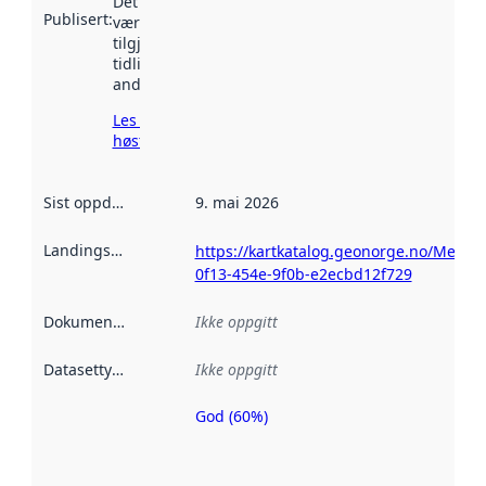
Det kan ha
Publisert
:
vært
tilgjengelig
tidligere
andre steder.
Les mer om
høsting her
Sist oppdatert
:
9. mai 2026
Landingsside
:
https://kartkatalog.geonorge.no/Metad
0f13-454e-9f0b-e2ecbd12f729
Dokumentasjon
:
Ikke oppgitt
Datasettype
:
Ikke oppgitt
God (60%)
Metadatakvalitet
er en indikator
på hvor godt