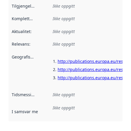
Tilgjengelighet
:
Ikke oppgitt
Kompletthet
:
Ikke oppgitt
Aktualitet
:
Ikke oppgitt
Relevans
:
Ikke oppgitt
Geografisk avgrensning
:
http://publications.europa.eu/resour
http://publications.europa.eu/resour
http://publications.europa.eu/resour
Tidsmessig avgrensning
Ikke oppgitt
:
Ikke oppgitt
I samsvar med
:
Referanse til en implementasjonsregel eller a