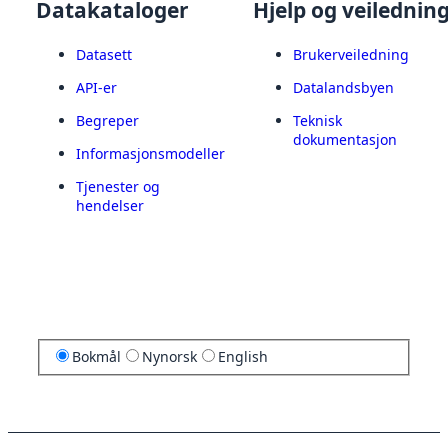
Datakataloger
Hjelp og veilednin
Datasett
Brukerveiledning
API-er
Datalandsbyen
Begreper
Teknisk
dokumentasjon
Informasjonsmodeller
Tjenester og
hendelser
Bokmål
Nynorsk
English