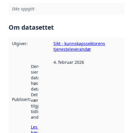
Ikke oppgitt
Om datasettet
Utgiver
:
Sikt - kunnskapssektorens
tjenesteleverandør
4. februar 2026
Denne datoen
sier når
datasettet ble
høstet av
data.norge.no.
Det kan ha
Publisert
:
vært
tilgjengelig
tidligere
andre steder.
Les mer om
høsting her