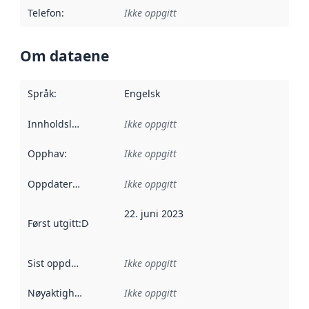
Telefon
:
Ikke oppgitt
Om dataene
Språk
:
Engelsk
Innholdsleverandører
Ikke oppgitt
:
Opphav
:
Ikke oppgitt
Oppdateringsfrekvens
Ikke oppgitt
:
22. juni 2023
Først utgitt
:
Denne datoen sier når dataene i dette datasettet 
Sist oppdatert
:
Ikke oppgitt
Nøyaktighet
:
Ikke oppgitt