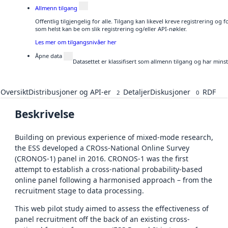
Allmenn tilgang
Offentlig tilgjengelig for alle. Tilgang kan likevel kreve registrering og
som helst kan be om slik registrering og/eller API-nøkler.
Les mer om tilgangsnivåer her
Åpne data
Datasettet er klassifisert som allmenn tilgang og har mins
Oversikt
Distribusjoner og API-er
Detaljer
Diskusjoner
RDF
2
0
Beskrivelse
Building on previous experience of mixed-mode research,
the ESS developed a CROss-National Online Survey
(CRONOS-1) panel in 2016. CRONOS-1 was the first
attempt to establish a cross-national probability-based
online panel following a harmonised approach – from the
recruitment stage to data processing.
This web pilot study aimed to assess the effectiveness of
panel recruitment off the back of an existing cross-