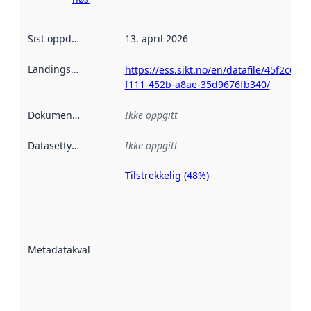
Sist oppdatert
:
13. april 2026
Landingsside
:
https://ess.sikt.no/en/datafile/45f2c610-
f111-452b-a8ae-35d9676fb340/
Dokumentasjon
:
Ikke oppgitt
Datasettype
:
Ikke oppgitt
Tilstrekkelig (48%)
Metadatakvalitet
er en indikator
på hvor godt
datasettene er
beskrevet ved
Metadatakvalitet
:
hjelp
avmetadata.
Les mer om
metadatakvalitet