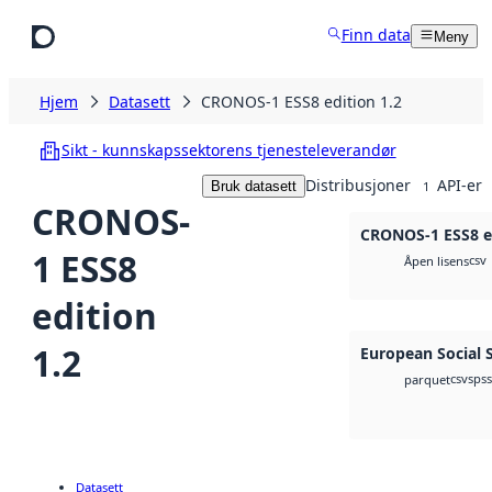
Hopp til hovedinnhold
Finn data
Meny
Hjem
Datasett
CRONOS-1 ESS8 edition 1.2
Sikt - kunnskapssektorens tjenesteleverandør
Distribusjoner
API-er
Bruk datasett
1
CRONOS-
CRONOS-1 ESS8 ed
1 ESS8
csv
Åpen lisens
edition
1.2
European Social 
csv
spss
parquet
Datasett