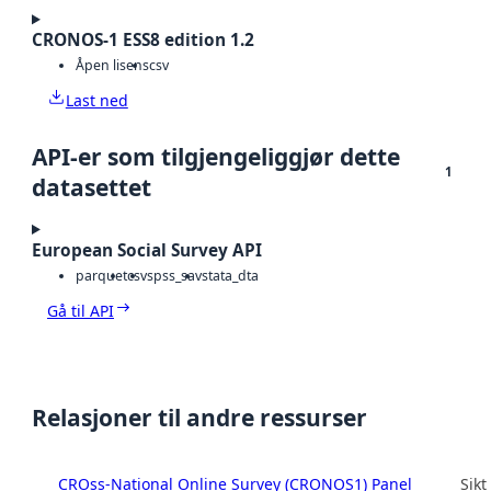
CRONOS-1 ESS8 edition 1.2
Åpen lisens
csv
Last ned
API-er som tilgjengeliggjør dette
1
datasettet
European Social Survey API
parquet
csv
spss_sav
stata_dta
Gå til API
Relasjoner til andre ressurser
CROss-National Online Survey (CRONOS1) Panel
Sikt