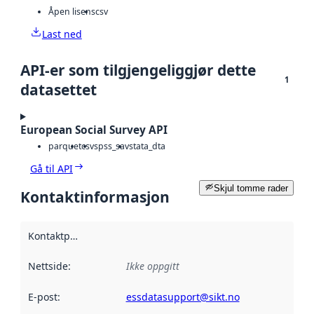
Åpen lisens
csv
Last ned
API-er som tilgjengeliggjør dette
1
datasettet
European Social Survey API
parquet
csv
spss_sav
stata_dta
Gå til API
Skjul tomme rader
Kontaktinformasjon
Kontaktpunkt
:
Nettside
:
Ikke oppgitt
E-post
:
essdatasupport@sikt.no