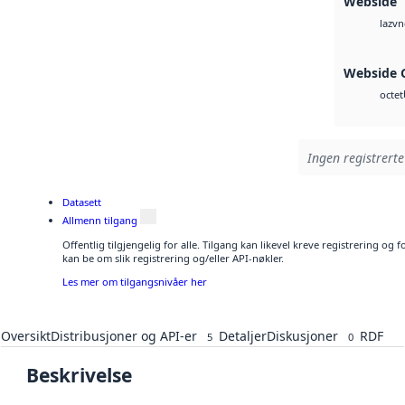
Webside
vn
laz
Webside 
octet
Ingen registrerte
Datasett
Allmenn tilgang
Offentlig tilgjengelig for alle. Tilgang kan likevel kreve registrering o
kan be om slik registrering og/eller API-nøkler.
Les mer om tilgangsnivåer her
Oversikt
Distribusjoner og API-er
Detaljer
Diskusjoner
RDF
5
0
Beskrivelse