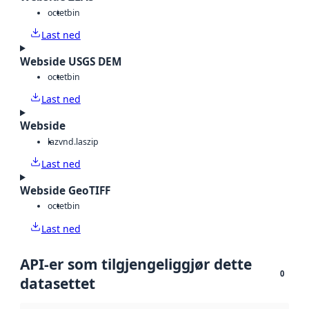
octet
bin
Last ned
Webside USGS DEM
octet
bin
Last ned
Webside
laz
vnd.laszip
Last ned
Webside GeoTIFF
octet
bin
Last ned
API-er som tilgjengeliggjør dette
0
datasettet