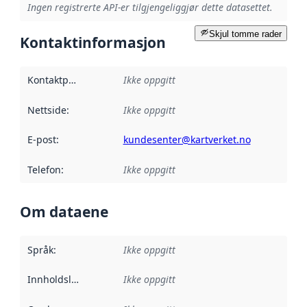
Ingen registrerte API-er tilgjengeliggjør dette datasettet.
Skjul tomme rader
Kontaktinformasjon
Kontaktpunkt
:
Ikke oppgitt
Nettside
:
Ikke oppgitt
E-post
:
kundesenter@kartverket.no
Telefon
:
Ikke oppgitt
Om dataene
Språk
:
Ikke oppgitt
Innholdsleverandører
Ikke oppgitt
: