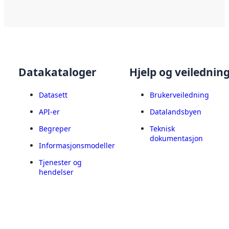
Datakataloger
Hjelp og veilednin
Datasett
Brukerveiledning
API-er
Datalandsbyen
Begreper
Teknisk
dokumentasjon
Informasjonsmodeller
Tjenester og
hendelser