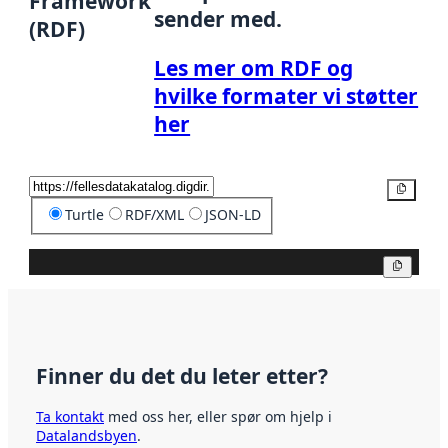
Framework
sender med.
(RDF)
Les mer om RDF og
hvilke formater vi støtter
her
Kopier
Turtle
RDF/XML
JSON-LD
Kopier
Finner du det du leter etter?
Ta kontakt
med oss her, eller spør om hjelp i
Datalandsbyen
.