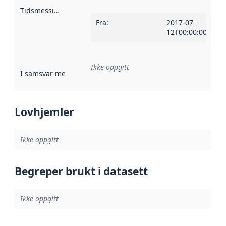
Tidsmessig avgrensning
:
Fra
:
2017-07-
12T00:00:00Z
Ikke oppgitt
I samsvar med
:
Referanse til en implementasjonsregel eller a
Lovhjemler
Ikke oppgitt
Begreper brukt i datasett
Ikke oppgitt