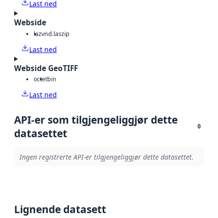
Last ned
Webside
laz
vnd.laszip
Last ned
Webside GeoTIFF
octet
bin
Last ned
API-er som tilgjengeliggjør dette
0
datasettet
Ingen registrerte API-er tilgjengeliggjør dette datasettet.
Lignende datasett