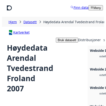
Hopp til hovedinnhold
Finn data
Meny
Hjem
Datasett
Høydedata Arendal Tvedestrand Frolan
Kartverket
Distribusjoner
Bruk datasett
5
Høydedata
Webside 
Arendal
octet
Tvedestrand
Webside 
Froland
octet
2007
Webside 
octet