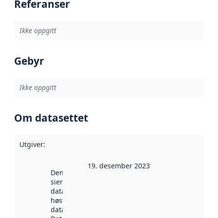
Referanser
Ikke oppgitt
Gebyr
Ikke oppgitt
Om datasettet
Utgiver
:
19. desember 2023
Denne datoen
sier når
datasettet ble
høstet av
data.norge.no.