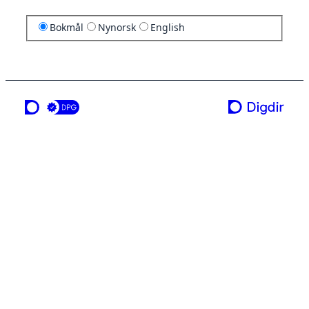
Bokmål
Nynorsk
English
en tjeneste fra