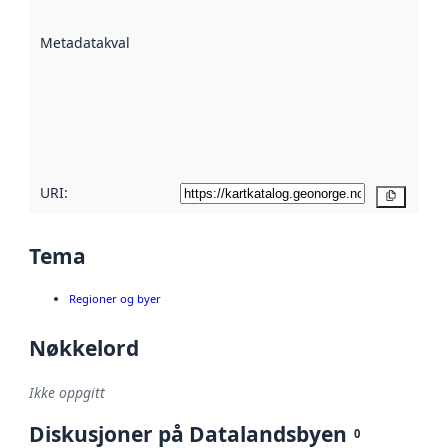
datasettene er
beskrevet ved
Metadatakvalitet
:
hjelp
avmetadata.
Les mer om
metadatakvalitet
her
URI:
Kopier
Tema
Regioner og byer
Nøkkelord
Ikke oppgitt
Diskusjoner på Datalandsbyen
0