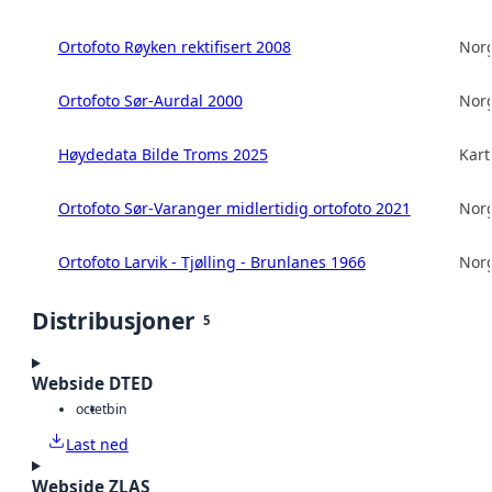
Ortofoto Røyken rektifisert 2008
Norg
Ortofoto Sør-Aurdal 2000
Norg
Høydedata Bilde Troms 2025
Kart
Ortofoto Sør-Varanger midlertidig ortofoto 2021
Norg
Ortofoto Larvik - Tjølling - Brunlanes 1966
Norg
Distribusjoner
5
Webside DTED
octet
bin
Last ned
Webside ZLAS