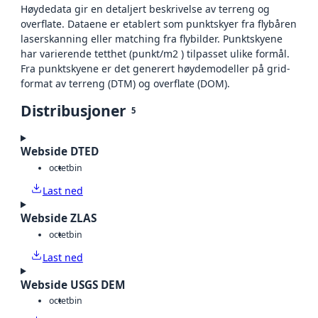
Høydedata gir en detaljert beskrivelse av terreng og
overflate. Dataene er etablert som punktskyer fra flybåren
laserskanning eller matching fra flybilder. Punktskyene
har varierende tetthet (punkt/m2 ) tilpasset ulike formål.
Fra punktskyene er det generert høydemodeller på grid-
format av terreng (DTM) og overflate (DOM).
Distribusjoner
5
Webside DTED
octet
bin
Last ned
Webside ZLAS
octet
bin
Last ned
Webside USGS DEM
octet
bin