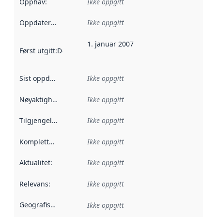
Opphav
:
Ikke oppgitt
Oppdateringsfrekvens
Ikke oppgitt
:
1. januar 2007
Først utgitt
:
Denne datoen sier når dataene i dette datasettet 
Sist oppdatert
:
Ikke oppgitt
Nøyaktighet
:
Ikke oppgitt
Tilgjengelighet
:
Ikke oppgitt
Kompletthet
:
Ikke oppgitt
Aktualitet
:
Ikke oppgitt
Relevans
:
Ikke oppgitt
Geografisk avgrensning
:
Ikke oppgitt