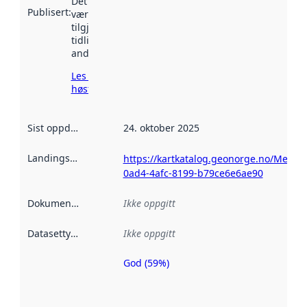
Det kan ha
Publisert
:
vært
tilgjengelig
tidligere
andre steder.
Les mer om
høsting her
Sist oppdatert
:
24. oktober 2025
Landingsside
:
https://kartkatalog.geonorge.no/Metad
0ad4-4afc-8199-b79ce6e6ae90
Dokumentasjon
:
Ikke oppgitt
Datasettype
:
Ikke oppgitt
God (59%)
Metadatakvalitet
er en indikator
på hvor godt