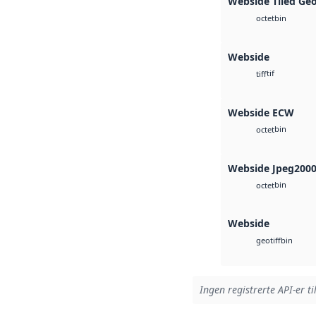
Webside Tiled Ge
bin
octet
Webside
tif
tiff
Webside ECW
bin
octet
Webside Jpeg200
bin
octet
Webside
bin
geotiff
Ingen registrerte API-er ti