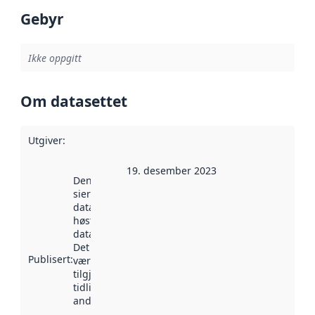
Gebyr
Ikke oppgitt
Om datasettet
Utgiver
:
19. desember 2023
Denne datoen
sier når
datasettet ble
høstet av
data.norge.no.
Det kan ha
Publisert
:
vært
tilgjengelig
tidligere
andre steder.