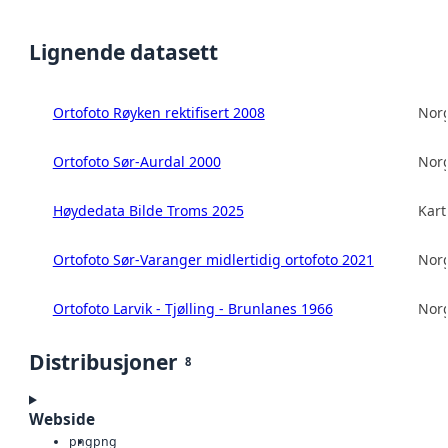
Lignende datasett
Ortofoto Røyken rektifisert 2008
Norg
Ortofoto Sør-Aurdal 2000
Norg
Høydedata Bilde Troms 2025
Kart
Ortofoto Sør-Varanger midlertidig ortofoto 2021
Norg
Ortofoto Larvik - Tjølling - Brunlanes 1966
Norg
Distribusjoner
8
Webside
png
png