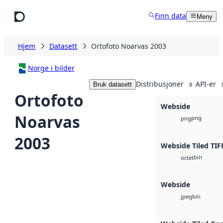
Hopp til hovedinnhold
Finn data
Meny
Hjem
Datasett
Ortofoto Noarvas 2003
Norge i bilder
Distribusjoner
API-er
Bruk datasett
8
Ortofoto
Webside
Noarvas
png
png
2003
Webside Tiled TIF
bin
octet
Webside
bin
jpeg