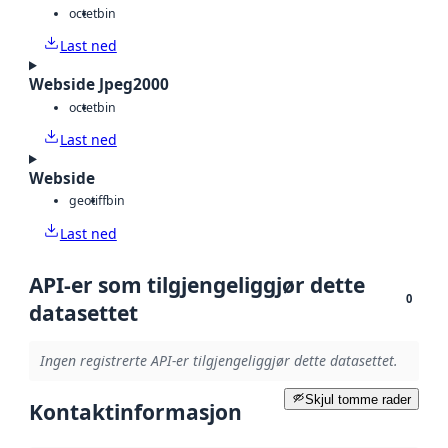
octet
bin
Last ned
Webside Jpeg2000
octet
bin
Last ned
Webside
geotiff
bin
Last ned
API-er som tilgjengeliggjør dette
0
datasettet
Ingen registrerte API-er tilgjengeliggjør dette datasettet.
Skjul tomme rader
Kontaktinformasjon