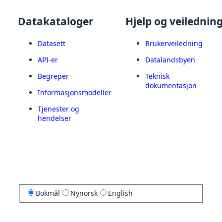
Datakataloger
Hjelp og veilednin
Datasett
Brukerveiledning
API-er
Datalandsbyen
Begreper
Teknisk
dokumentasjon
Informasjonsmodeller
Tjenester og
hendelser
Bokmål
Nynorsk
English