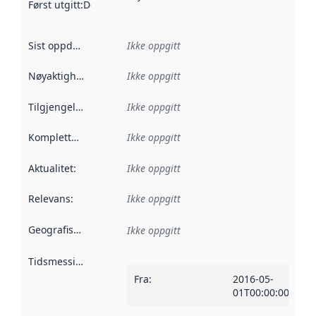
Først utgitt
:
Denne datoen sier når dataene i dette datasettet 
Sist oppdatert
:
Ikke oppgitt
Nøyaktighet
:
Ikke oppgitt
Tilgjengelighet
:
Ikke oppgitt
Kompletthet
:
Ikke oppgitt
Aktualitet
:
Ikke oppgitt
Relevans
:
Ikke oppgitt
Geografisk avgrensning
:
Ikke oppgitt
Tidsmessig avgrensning
:
Fra
:
2016-05-
01T00:00:00Z