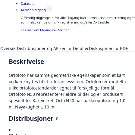
Datasett
Allmenn tilgang
Offentlig tilgjengelig for alle. Tilgang kan likevel kreve registrering og
som helst kan be om slik registrering og/eller API-nøkler.
Les mer om tilgangsnivåer her
Oversikt
Distribusjoner og API-er
Detaljer
Diskusjoner
RDF
8
0
Beskrivelse
Ortofoto har samme geometriske egenskaper som et kart
og kan knyttes til et referansesystem. Ortofoto er inndelt i
ulike ortofotostandarder egnet til forskjellige formål.
Ortofoto N50 representerer eldre bilder og er produsert
spesielt for Kartverket. Orto N50 har bakkeoppløsning 1,0
m. Nøyaktighet ± 10 m.
Distribusjoner
8