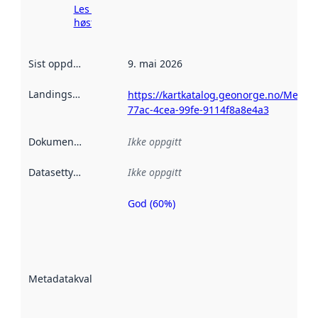
Les mer om
høsting her
Sist oppdatert
:
9. mai 2026
Landingsside
:
https://kartkatalog.geonorge.no/Metad
77ac-4cea-99fe-9114f8a8e4a3
Dokumentasjon
:
Ikke oppgitt
Datasettype
:
Ikke oppgitt
God (60%)
Metadatakvalitet
er en indikator
på hvor godt
datasettene er
beskrevet ved
Metadatakvalitet
:
hjelp
avmetadata.
Les mer om