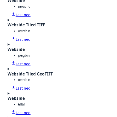
Webside
png
png
Last ned
Webside Tiled TIFF
octet
bin
Last ned
Webside
jpeg
bin
Last ned
Webside Tiled GeoTIFF
octet
bin
Last ned
Webside
tiff
tif
Last ned