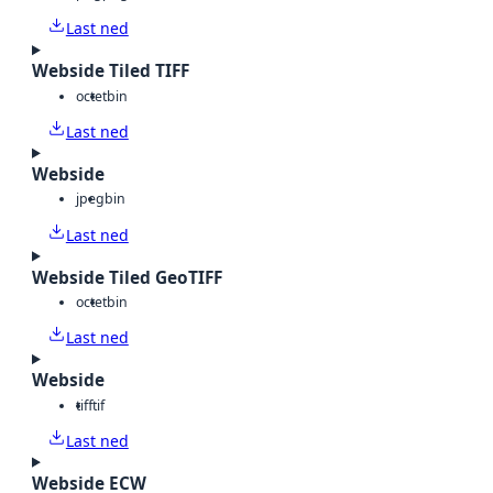
Last ned
Webside Tiled TIFF
octet
bin
Last ned
Webside
jpeg
bin
Last ned
Webside Tiled GeoTIFF
octet
bin
Last ned
Webside
tiff
tif
Last ned
Webside ECW