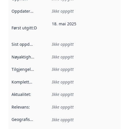
Oppdateringsfrekvens
Ikke oppgitt
:
18. mai 2025
Først utgitt
:
Denne datoen sier når dataene i dette datasettet 
Sist oppdatert
:
Ikke oppgitt
Nøyaktighet
:
Ikke oppgitt
Tilgjengelighet
:
Ikke oppgitt
Kompletthet
:
Ikke oppgitt
Aktualitet
:
Ikke oppgitt
Relevans
:
Ikke oppgitt
Geografisk avgrensning
:
Ikke oppgitt