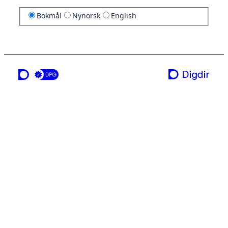
Bokmål
Nynorsk
English
en tjeneste fra