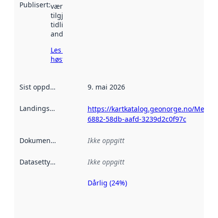
Publisert
:
vært
tilgjengelig
tidligere
andre steder.
Les mer om
høsting her
Sist oppdatert
:
9. mai 2026
Landingsside
:
https://kartkatalog.geonorge.no/Metad
6882-58db-aafd-3239d2c0f97c
Dokumentasjon
:
Ikke oppgitt
Datasettype
:
Ikke oppgitt
Dårlig (24%)
Metadatakvalitet
er en indikator
på hvor godt
datasettene er