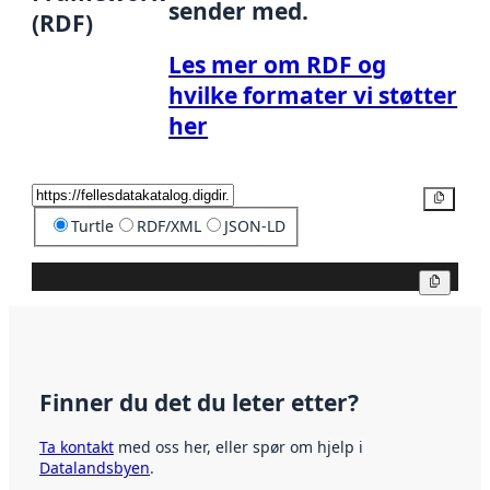
sender med.
(RDF)
Les mer om RDF og
hvilke formater vi støtter
her
Kopier
Turtle
RDF/XML
JSON-LD
Kopier
Finner du det du leter etter?
Ta kontakt
med oss her, eller spør om hjelp i
Datalandsbyen
.