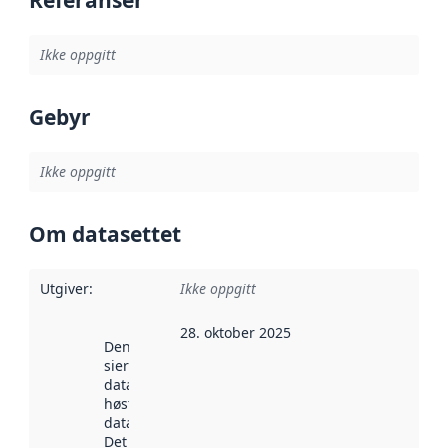
Ikke oppgitt
Gebyr
Ikke oppgitt
Om datasettet
Utgiver
:
Ikke oppgitt
28. oktober 2025
Denne datoen
sier når
datasettet ble
høstet av
data.norge.no.
Det kan ha