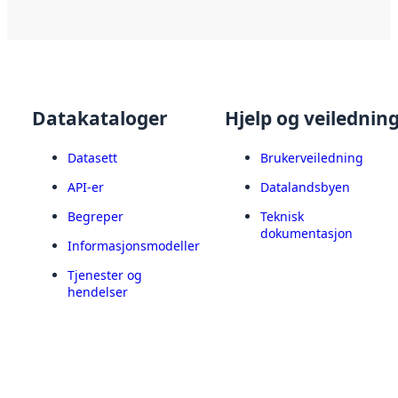
Datakataloger
Hjelp og veilednin
Datasett
Brukerveiledning
API-er
Datalandsbyen
Begreper
Teknisk
dokumentasjon
Informasjonsmodeller
Tjenester og
hendelser