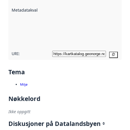
beskrevet ved
Metadatakvalitet
:
hjelp
avmetadata.
Les mer om
metadatakvalitet
her
URI:
Kopier
Tema
Miljø
Nøkkelord
Ikke oppgitt
Diskusjoner på Datalandsbyen
0