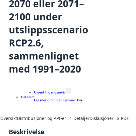
2070 eller 2071–
2100 under
utslippsscenario
RCP2.6,
sammenlignet
med 1991–2020
Ukjent tilgangsnivå
Datasett
Les mer om tilgangsnivåer her
Oversikt
Distribusjoner og API-er
Detaljer
Diskusjoner
RDF
0
0
Beskrivelse