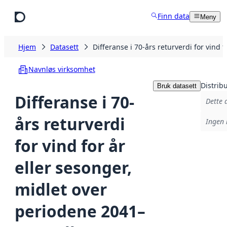
Hopp til hovedinnhold
Finn data
Meny
Hjem
Datasett
Differanse i 70-års returverdi for vin
Navnløs virksomhet
Distrib
Bruk datasett
Differanse i 70-
Dette 
års returverdi
Ingen 
for vind for år
eller sesonger,
midlet over
periodene 2041–