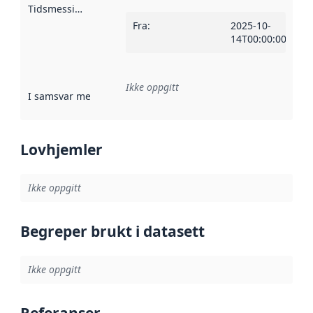
Tidsmessig avgrensning
:
Fra
:
2025-10-
14T00:00:00Z
Ikke oppgitt
I samsvar med
:
Referanse til en implementasjonsregel eller a
Lovhjemler
Ikke oppgitt
Begreper brukt i datasett
Ikke oppgitt
Referanser