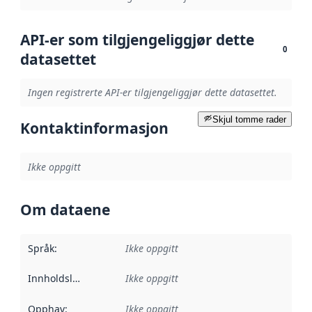
API-er som tilgjengeliggjør dette
0
datasettet
Ingen registrerte API-er tilgjengeliggjør dette datasettet.
Skjul tomme rader
Kontaktinformasjon
Ikke oppgitt
Om dataene
Språk
:
Ikke oppgitt
Innholdsleverandører
Ikke oppgitt
:
Opphav
:
Ikke oppgitt