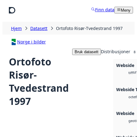
Hopp til hovedinnhold
Finn data
Meny
Hjem
Datasett
Ortofoto Risør-Tvedestrand 1997
Norge i bilder
Distribusjoner
Bruk datasett
8
Ortofoto
Webside
Risør-
tif
tiff
Tvedestrand
Webside T
1997
octet
Webside
geoti