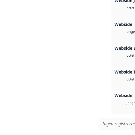
Webside 
octet
Webside
p
png
Webside
octet
Webside T
octet
Webside
jpeg
Ingen registrerte