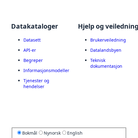
Datakataloger
Hjelp og veilednin
Datasett
Brukerveiledning
API-er
Datalandsbyen
Begreper
Teknisk
dokumentasjon
Informasjonsmodeller
Tjenester og
hendelser
Bokmål
Nynorsk
English