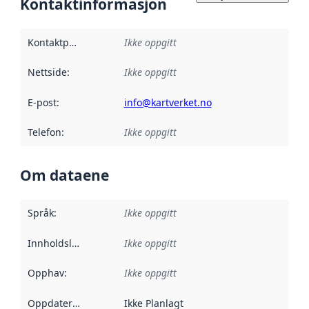
Kontaktinformasjon
Kontaktpunkt
:
Ikke oppgitt
Nettside
:
Ikke oppgitt
E-post
:
info@kartverket.no
Telefon
:
Ikke oppgitt
Om dataene
Språk
:
Ikke oppgitt
Innholdsleverandører
Ikke oppgitt
:
Opphav
:
Ikke oppgitt
Oppdateringsfrekvens
Ikke Planlagt
: