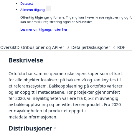
Datasett
Allmenn tilgang
Offentlig tilgjengelig for alle. Tilgang kan likevel kreve registrering o
kan be om slik registrering og/eller API-nøkler.
Les mer om tilgangsnivåer her
Oversikt
Distribusjoner og API-er
Detaljer
Diskusjoner
RDF
8
0
Beskrivelse
Ortofoto har samme geometriske egenskaper som et kart
for alle objekter lokalisert på bakkenivå og kan knyttes til
et referansesystem. Bakkeoppløsning på ortofoto varierer
og er oppgitt i metadataene. For prosjekter gjennomført
før 2020, vil nøyaktigheten variere fra 0,5-2 m avhengig
av bakkeoppløsning og benyttet terrengmodell. Fra 2020
er nøyaktigheten til produktet oppgitt i
metadatainformasjonen.
Distribusjoner
8