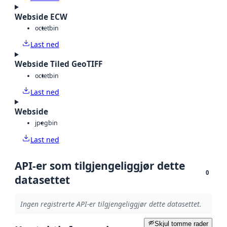
Webside ECW
octet
bin
Last ned
Webside Tiled GeoTIFF
octet
bin
Last ned
Webside
jpeg
bin
Last ned
API-er som tilgjengeliggjør dette
0
datasettet
Ingen registrerte API-er tilgjengeliggjør dette datasettet.
Skjul tomme rader