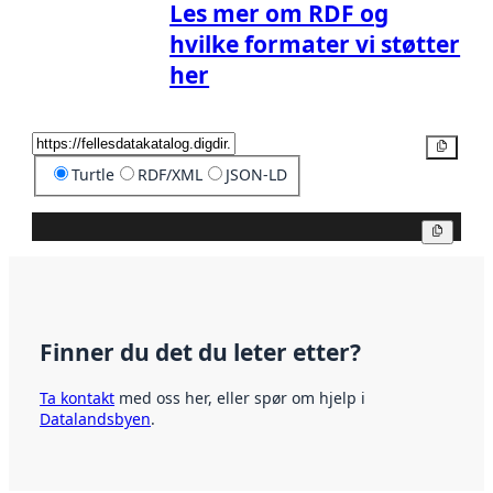
Les mer om RDF og
hvilke formater vi støtter
her
Kopier
Turtle
RDF/XML
JSON-LD
Kopier
Finner du det du leter etter?
Ta kontakt
med oss her, eller spør om hjelp i
Datalandsbyen
.