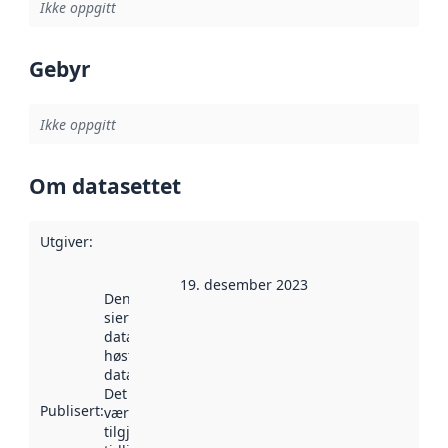
Ikke oppgitt
Gebyr
Ikke oppgitt
Om datasettet
Utgiver
:
19. desember 2023
Denne datoen
sier når
datasettet ble
høstet av
data.norge.no.
Det kan ha
Publisert
:
vært
tilgjengelig