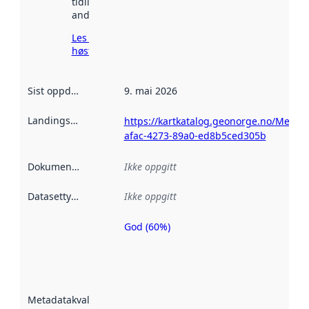
tidligere
andre steder.
Les mer om
høsting her
Sist oppdatert
:
9. mai 2026
Landingsside
:
https://kartkatalog.geonorge.no/Metad
afac-4273-89a0-ed8b5ced305b
Dokumentasjon
:
Ikke oppgitt
Datasettype
:
Ikke oppgitt
God (60%)
Metadatakvalitet
er en indikator
på hvor godt
datasettene er
beskrevet ved
Metadatakvalitet
:
hjelp