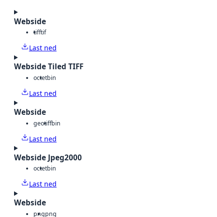
Webside
tiff
tif
Last ned
Webside Tiled TIFF
octet
bin
Last ned
Webside
geotiff
bin
Last ned
Webside Jpeg2000
octet
bin
Last ned
Webside
png
png