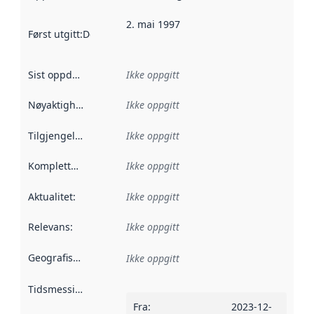
2. mai 1997
Først utgitt
:
Denne datoen sier når dataene i dette datasettet 
Sist oppdatert
:
Ikke oppgitt
Nøyaktighet
:
Ikke oppgitt
Tilgjengelighet
:
Ikke oppgitt
Kompletthet
:
Ikke oppgitt
Aktualitet
:
Ikke oppgitt
Relevans
:
Ikke oppgitt
Geografisk avgrensning
:
Ikke oppgitt
Tidsmessig avgrensning
:
Fra
:
2023-12-