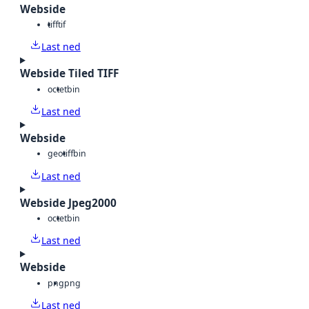
Webside
tiff
tif
Last ned
Webside Tiled TIFF
octet
bin
Last ned
Webside
geotiff
bin
Last ned
Webside Jpeg2000
octet
bin
Last ned
Webside
png
png
Last ned