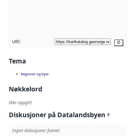
avmetadata.
Les mer om
metadatakvalitet
her
URI:
Kopier
Tema
Regioner og byer
Nøkkelord
Ikke oppgitt
Diskusjoner på Datalandsbyen
0
Ingen diskusjoner funnet