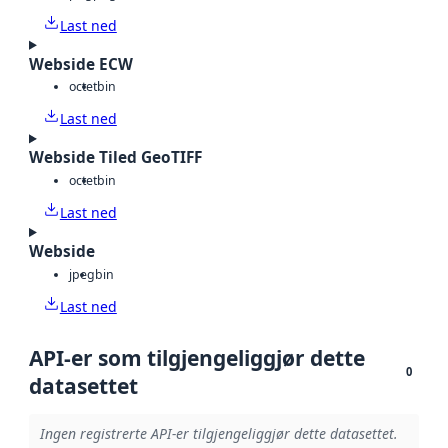
Last ned
Webside ECW
octet
bin
Last ned
Webside Tiled GeoTIFF
octet
bin
Last ned
Webside
jpeg
bin
Last ned
API-er som tilgjengeliggjør dette
0
datasettet
Ingen registrerte API-er tilgjengeliggjør dette datasettet.