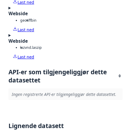
Last ned
Webside
geotiff
bin
Last ned
Webside
laz
vnd.laszip
Last ned
API-er som tilgjengeliggjør dette
0
datasettet
Ingen registrerte API-er tilgjengeliggjør dette datasettet.
Lignende datasett