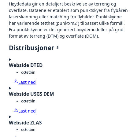
Høydedata gir en detaljert beskrivelse av terreng og
overflate. Dataene er etablert som punktskyer fra flybåren
laserskanning eller matching fra flybilder. Punktskyene
har varierende tetthet (punkt/m2 ) tilpasset ulike formål.
Fra punktskyene er det generert høydemodeller på grid-
format av terreng (DTM) og overflate (DOM).
Distribusjoner
5
Webside DTED
octet
bin
Last ned
Webside USGS DEM
octet
bin
Last ned
Webside ZLAS
octet
bin