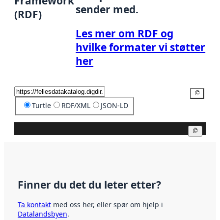
Framework
sender med.
(RDF)
Les mer om RDF og
hvilke formater vi støtter
her
Kopier
Turtle
RDF/XML
JSON-LD
Kopier
Finner du det du leter etter?
Ta kontakt
med oss her, eller spør om hjelp i
Datalandsbyen
.