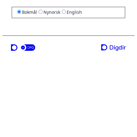
Bokmål
Nynorsk
English
en tjeneste fra