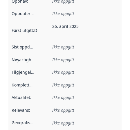
Opphav
:
Ikke oppgitt
Oppdateringsfrekvens
Ikke oppgitt
:
26. april 2025
Først utgitt
:
Denne datoen sier når dataene i dette datasettet 
Sist oppdatert
:
Ikke oppgitt
Nøyaktighet
:
Ikke oppgitt
Tilgjengelighet
:
Ikke oppgitt
Kompletthet
:
Ikke oppgitt
Aktualitet
:
Ikke oppgitt
Relevans
:
Ikke oppgitt
Geografisk avgrensning
:
Ikke oppgitt