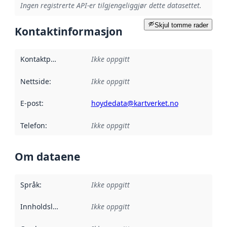
Ingen registrerte API-er tilgjengeliggjør dette datasettet.
Skjul tomme rader
Kontaktinformasjon
Kontaktpunkt
:
Ikke oppgitt
Nettside
:
Ikke oppgitt
E-post
:
hoydedata@kartverket.no
Telefon
:
Ikke oppgitt
Om dataene
Språk
:
Ikke oppgitt
Innholdsleverandører
Ikke oppgitt
: