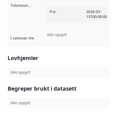
Tidsmessig avgrensning
:
Fra
:
2026-03-
13T00:00:00Z
Ikke oppgitt
I samsvar med
:
Referanse til en implementasjonsregel eller a
Lovhjemler
Ikke oppgitt
Begreper brukt i datasett
Ikke oppgitt