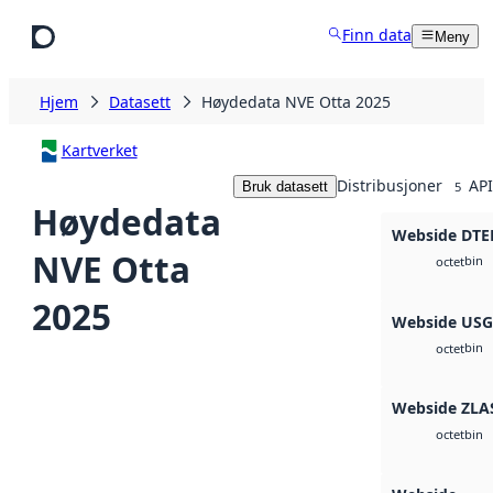
Hopp til hovedinnhold
Finn data
Meny
Hjem
Datasett
Høydedata NVE Otta 2025
Kartverket
Distribusjoner
API
Bruk datasett
5
Høydedata
Webside DTE
NVE Otta
bin
octet
2025
Webside US
bin
octet
Webside ZLA
bin
octet