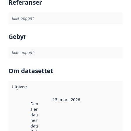
Referanser
Ikke oppgitt
Gebyr
Ikke oppgitt
Om datasettet
Utgiver
:
13. mars 2026
Denne datoen
sier når
datasettet ble
høstet av
data.norge.no.