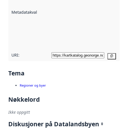
datasettene er
beskrevet ved
Metadatakvalitet
:
hjelp
avmetadata.
Les mer om
metadatakvalitet
her
URI:
Kopier
Tema
Regioner og byer
Nøkkelord
Ikke oppgitt
Diskusjoner på Datalandsbyen
0