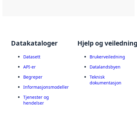
Datakataloger
Hjelp og veilednin
Datasett
Brukerveiledning
API-er
Datalandsbyen
Begreper
Teknisk
dokumentasjon
Informasjonsmodeller
Tjenester og
hendelser