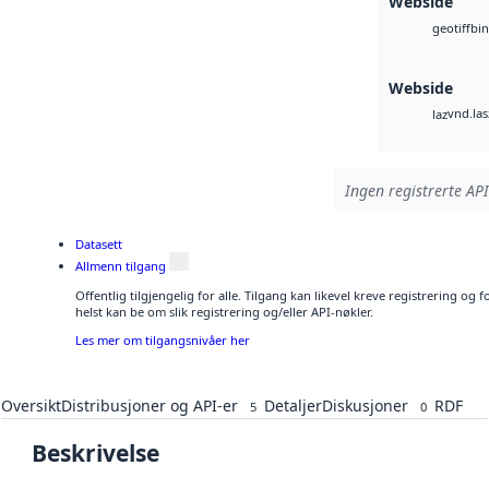
Webside
bin
geotiff
Webside
vnd.las
laz
Ingen registrerte API
Datasett
Allmenn tilgang
Offentlig tilgjengelig for alle. Tilgang kan likevel kreve registrering o
helst kan be om slik registrering og/eller API-nøkler.
Les mer om tilgangsnivåer her
Oversikt
Distribusjoner og API-er
Detaljer
Diskusjoner
RDF
5
0
Beskrivelse