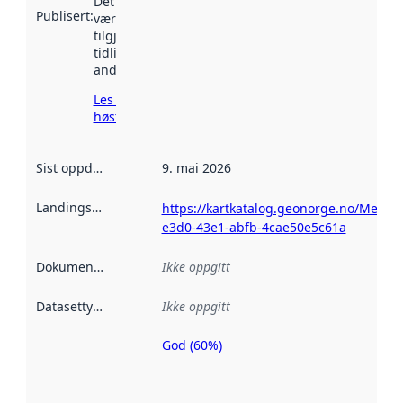
Det kan ha
Publisert
:
vært
tilgjengelig
tidligere
andre steder.
Les mer om
høsting her
Sist oppdatert
:
9. mai 2026
Landingsside
:
https://kartkatalog.geonorge.no/Metad
e3d0-43e1-abfb-4cae50e5c61a
Dokumentasjon
:
Ikke oppgitt
Datasettype
:
Ikke oppgitt
God (60%)
Metadatakvalitet
er en indikator
på hvor godt