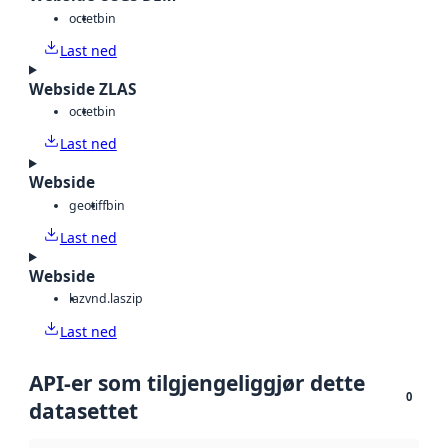
octet
bin
Last ned
Webside ZLAS
octet
bin
Last ned
Webside
geotiff
bin
Last ned
Webside
laz
vnd.laszip
Last ned
API-er som tilgjengeliggjør dette
0
datasettet