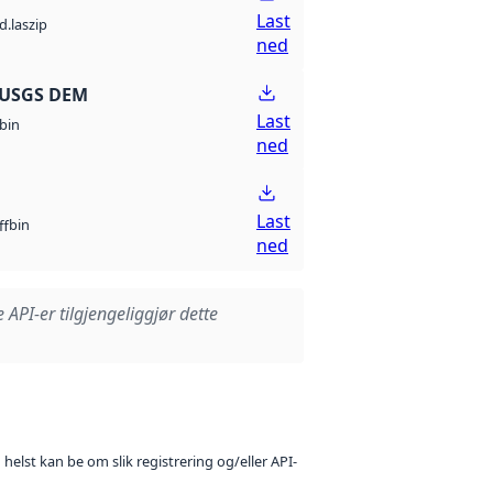
Last
d.laszip
ned
 USGS DEM
Last
bin
ned
Last
bin
ff
ned
e API-er tilgjengeliggjør dette
 helst kan be om slik registrering og/eller API-