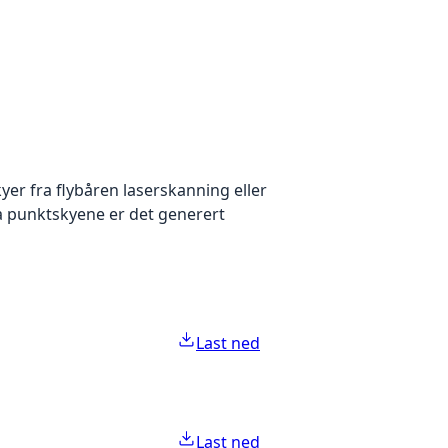
yer fra flybåren laserskanning eller
ra punktskyene er det generert
Last ned
Last ned