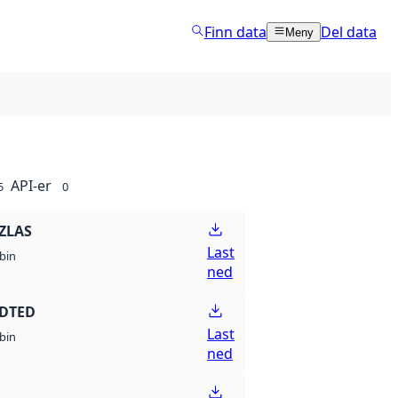
Finn data
Del data
Meny
API-er
5
0
ZLAS
Last
bin
ned
 DTED
Last
bin
ned