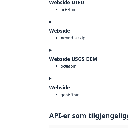
Webside DTED
octet
bin
Webside
laz
vnd.laszip
Webside USGS DEM
octet
bin
Webside
geotiff
bin
API-er som tilgjengelig