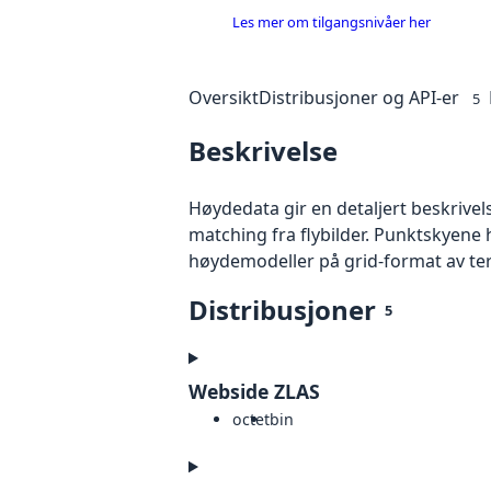
Les mer om tilgangsnivåer her
Oversikt
Distribusjoner og API-er
5
Beskrivelse
Høydedata gir en detaljert beskrivel
matching fra flybilder. Punktskyene 
høydemodeller på grid-format av te
Distribusjoner
5
Webside ZLAS
octet
bin