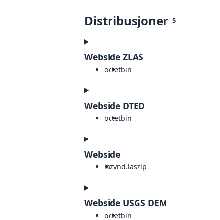
Distribusjoner
5
Webside ZLAS
octet
bin
Webside DTED
octet
bin
Webside
laz
vnd.laszip
Webside USGS DEM
octet
bin