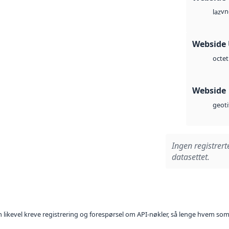
vn
laz
Webside
octet
Webside
geoti
Ingen registrert
datasettet.
kan likevel kreve registrering og forespørsel om API-nøkler, så lenge hvem som