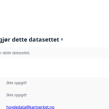
gjør dette datasettet
0
r dette datasettet.
Ikke oppgitt
Ikke oppgitt
hoydedata@kartverket.no