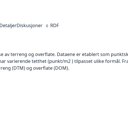
Detaljer
Diskusjoner
RDF
0
se av terreng og overflate. Dataene er etablert som punktsk
har varierende tetthet (punkt/m2 ) tilpasset ulike formål. F
rreng (DTM) og overflate (DOM).