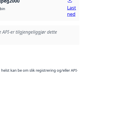
Jpeg2000
Last
bin
ned
e API-er tilgjengeliggjør dette
 helst kan be om slik registrering og/eller API-