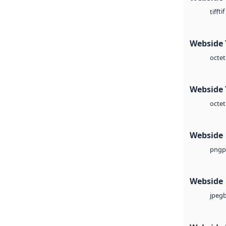
tif
tiff
Webside 
octet
Webside 
octet
Webside
p
png
Webside
jpeg