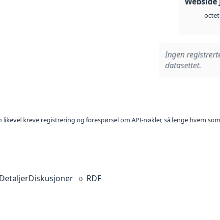
Webside 
octet
Ingen registrert
datasettet.
kan likevel kreve registrering og forespørsel om API-nøkler, så lenge hvem som
Detaljer
Diskusjoner
RDF
0