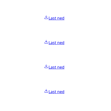
Last ned
Last ned
Last ned
Last ned