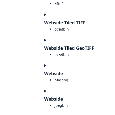
tiff
tif
Webside Tiled TIFF
octet
bin
Webside Tiled GeoTIFF
octet
bin
Webside
png
png
Webside
jpeg
bin