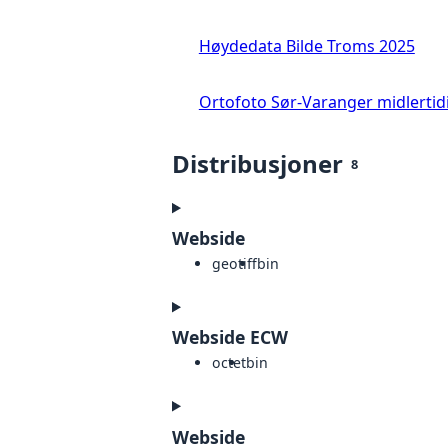
Høydedata Bilde Troms 2025
Ortofoto Sør-Varanger midlertid
Distribusjoner
8
Webside
geotiff
bin
Webside ECW
octet
bin
Webside