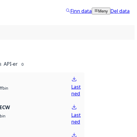
Finn data
Del data
Meny
API-er
8
0
Last
bin
ff
ned
 ECW
Last
bin
ned