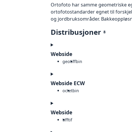
Ortofoto har samme geometriske egen
ortofotostandarder egnet til forskj
og jordbruksområder. Bakkeoppløsnin
Distribusjoner
8
Webside
geotiff
bin
Webside ECW
octet
bin
Webside
tiff
tif