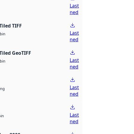
Last
ned
Tiled TIFF
Last
bin
ned
Tiled GeoTIFF
Last
bin
ned
Last
ng
ned
Last
bin
ned