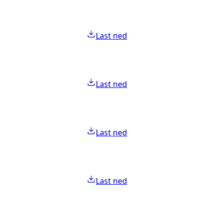
Last ned
Last ned
Last ned
Last ned