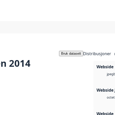
Distribusjoner
Bruk datasett
en 2014
Webside
jpeg
Webside 
octet
Webside