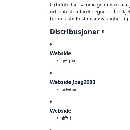
Ortofoto har samme geometriske egen
ortofotostandarder egnet til forskj
for god stedfestingsnøyaktighet og 
Distribusjoner
8
Webside
jpeg
bin
Webside Jpeg2000
octet
bin
Webside
tiff
tif