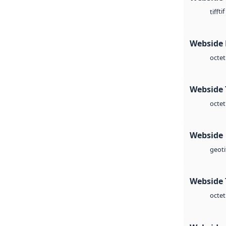
tif
tiff
Webside
octet
Webside 
octet
Webside
geoti
Webside 
octet