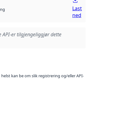
Last
ng
ned
e API-er tilgjengeliggjør dette
 helst kan be om slik registrering og/eller API-