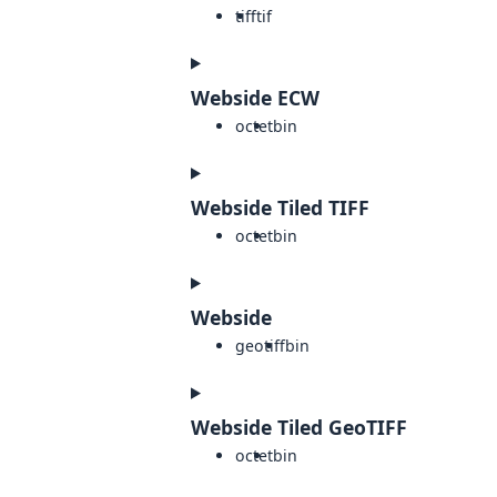
tiff
tif
Webside ECW
octet
bin
Webside Tiled TIFF
octet
bin
Webside
geotiff
bin
Webside Tiled GeoTIFF
octet
bin