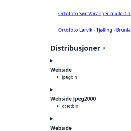
Ortofoto Sør-Varanger midlertid
Ortofoto Larvik - Tjølling - Brunl
Distribusjoner
8
Webside
jpeg
bin
Webside Jpeg2000
octet
bin
Webside