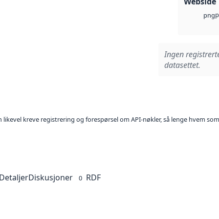
Webside
p
png
Ingen registrert
datasettet.
kan likevel kreve registrering og forespørsel om API-nøkler, så lenge hvem som
Detaljer
Diskusjoner
RDF
0