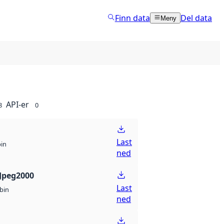
Finn data
Del data
Meny
API-er
8
0
Last
bin
ned
Jpeg2000
Last
bin
ned