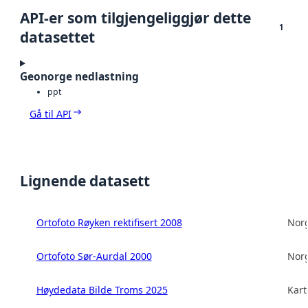
API-er som tilgjengeliggjør dette
1
datasettet
Geonorge nedlastning
ppt
Gå til API
Lignende datasett
Ortofoto Røyken rektifisert 2008
Norg
Ortofoto Sør-Aurdal 2000
Norg
Høydedata Bilde Troms 2025
Kart