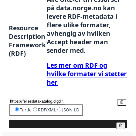
på data.norge.no kan
levere RDF-metadata i
flere ulike formater,
Resource
avhengig av hvilken
Description
Accept header man
Framework
sender med.
(RDF)
Les mer om RDF og
hvilke formater vi støtter
her
Kopier
Turtle
RDF/XML
JSON-LD
Kopier