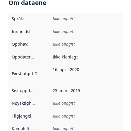
Om dataene
Språk
:
Ikke oppgitt
Innholdsleverandører
Ikke oppgitt
:
Opphav
:
Ikke oppgitt
Oppdateringsfrekvens
Ikke Planlagt
:
16. april 2020
Først utgitt
:
Denne datoen sier når dataene i dette datasettet 
Sist oppdatert
:
25. mars 2015
Nøyaktighet
:
Ikke oppgitt
Tilgjengelighet
:
Ikke oppgitt
Kompletthet
:
Ikke oppgitt