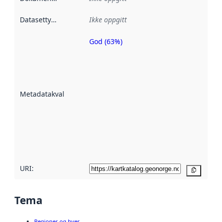
Datasettype
:
Ikke oppgitt
God (63%)
Metadatakvalitet
er en indikator
på hvor godt
datasettene er
beskrevet ved
Metadatakvalitet
:
hjelp
avmetadata.
Les mer om
metadatakvalitet
her
URI:
Kopier
Tema
Regioner og byer