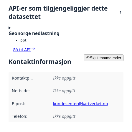
API-er som tilgjengeliggjør dette
1
datasettet
Geonorge nedlastning
ppt
Gå til API
Skjul tomme rader
Kontaktinformasjon
Kontaktpunkt
:
Ikke oppgitt
Nettside
:
Ikke oppgitt
E-post
:
kundesenter@kartverket.no
Telefon
:
Ikke oppgitt