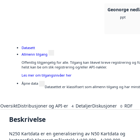
Geonorge nedl
ppt
Datasett
Allmenn tilgang
Offentlig tilgjengelig for alle. Tilgang kan likevel kreve registrering o
helst kan be om slik registrering og/eller API-nøkler.
Les mer om tilgangsnivåer her
Åpne data
Datasettet er klassifisert som allmenn tilgang og har mins
Oversikt
Distribusjoner og API-er
Detaljer
Diskusjoner
RDF
4
0
Beskrivelse
N250 Kartdata er en generalisering av N50 Kartdata og