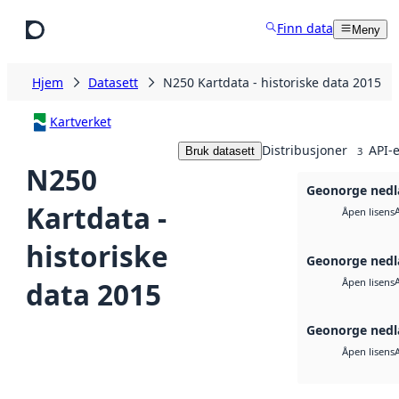
Hopp til hovedinnhold
Finn data
Meny
Hjem
Datasett
N250 Kartdata - historiske data 2015
Kartverket
Distribusjoner
API-e
Bruk datasett
3
N250
Geonorge nedl
Kartdata -
Åpen lisens
historiske
Geonorge nedl
data 2015
Åpen lisens
Geonorge nedl
Åpen lisens