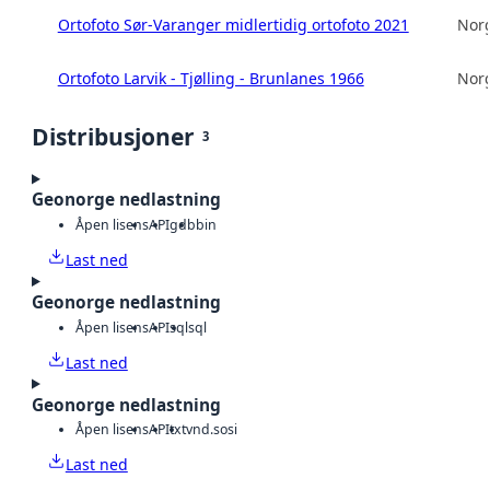
Ortofoto Sør-Varanger midlertidig ortofoto 2021
Norg
Ortofoto Larvik - Tjølling - Brunlanes 1966
Norg
Distribusjoner
3
Geonorge nedlastning
Åpen lisens
API
gdb
bin
Last ned
Geonorge nedlastning
Åpen lisens
API
sql
sql
Last ned
Geonorge nedlastning
Åpen lisens
API
txt
vnd.sosi
Last ned