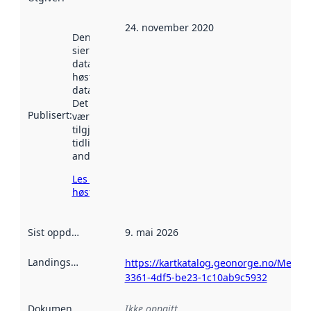
24. november 2020
Denne datoen
sier når
datasettet ble
høstet av
data.norge.no.
Det kan ha
Publisert
:
vært
tilgjengelig
tidligere
andre steder.
Les mer om
høsting her
Sist oppdatert
:
9. mai 2026
Landingsside
:
https://kartkatalog.geonorge.no/Metad
3361-4df5-be23-1c10ab9c5932
Dokumentasjon
:
Ikke oppgitt