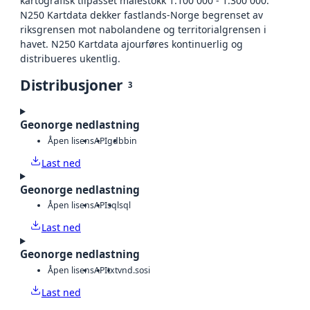
kartografisk tilpasset målestokk 1:100 000 - 1:300 000.
N250 Kartdata dekker fastlands-Norge begrenset av
riksgrensen mot nabolandene og territorialgrensen i
havet. N250 Kartdata ajourføres kontinuerlig og
distribueres ukentlig.
Distribusjoner
3
Geonorge nedlastning
Åpen lisens
API
gdb
bin
Last ned
Geonorge nedlastning
Åpen lisens
API
sql
sql
Last ned
Geonorge nedlastning
Åpen lisens
API
txt
vnd.sosi
Last ned