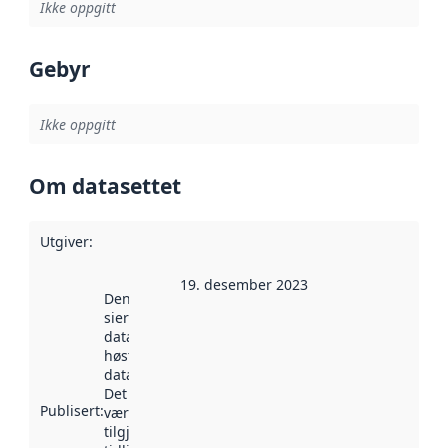
Ikke oppgitt
Gebyr
Ikke oppgitt
Om datasettet
Utgiver
:
19. desember 2023
Denne datoen
sier når
datasettet ble
høstet av
data.norge.no.
Det kan ha
Publisert
:
vært
tilgjengelig