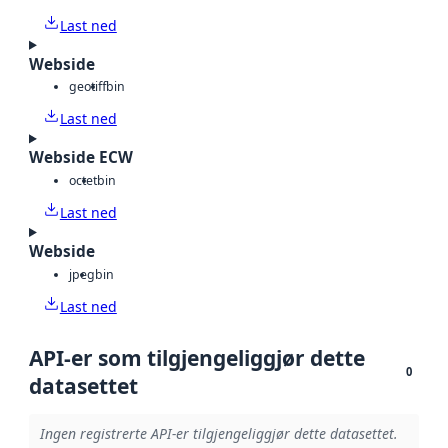
Last ned
Webside
geotiff
bin
Last ned
Webside ECW
octet
bin
Last ned
Webside
jpeg
bin
Last ned
API-er som tilgjengeliggjør dette
0
datasettet
Ingen registrerte API-er tilgjengeliggjør dette datasettet.