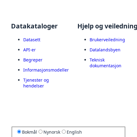
Datakataloger
Hjelp og veilednin
Datasett
Brukerveiledning
API-er
Datalandsbyen
Begreper
Teknisk
dokumentasjon
Informasjonsmodeller
Tjenester og
hendelser
Bokmål
Nynorsk
English