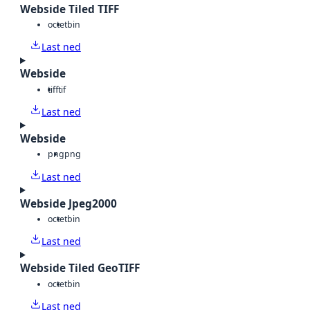
Webside Tiled TIFF
octet
bin
Last ned
Webside
tiff
tif
Last ned
Webside
png
png
Last ned
Webside Jpeg2000
octet
bin
Last ned
Webside Tiled GeoTIFF
octet
bin
Last ned