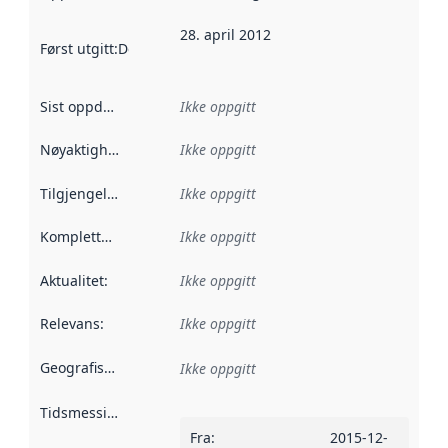
28. april 2012
Først utgitt
:
Denne datoen sier når dataene i dette datasettet 
Sist oppdatert
:
Ikke oppgitt
Nøyaktighet
:
Ikke oppgitt
Tilgjengelighet
:
Ikke oppgitt
Kompletthet
:
Ikke oppgitt
Aktualitet
:
Ikke oppgitt
Relevans
:
Ikke oppgitt
Geografisk avgrensning
:
Ikke oppgitt
Tidsmessig avgrensning
:
Fra
:
2015-12-