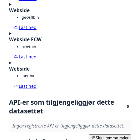
Webside
geotiff
bin
Last ned
Webside ECW
octet
bin
Last ned
Webside
jpeg
bin
Last ned
API-er som tilgjengeliggjør dette
0
datasettet
Ingen registrerte API-er tilgjengeliggjør dette datasettet.
Skjul tomme rader