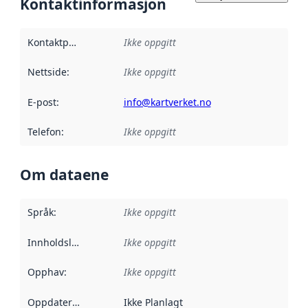
Kontaktinformasjon
Kontaktpunkt
:
Ikke oppgitt
Nettside
:
Ikke oppgitt
E-post
:
info@kartverket.no
Telefon
:
Ikke oppgitt
Om dataene
Språk
:
Ikke oppgitt
Innholdsleverandører
Ikke oppgitt
:
Opphav
:
Ikke oppgitt
Oppdateringsfrekvens
Ikke Planlagt
: