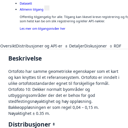
Datasett
Allmenn tilgang
Offentlig tilgjengelig for alle. Tilgang kan likevel kreve registrering og
som helst kan be om slik registrering og/eller API-nøkler.
Les mer om tilgangsnivåer her
Oversikt
Distribusjoner og API-er
Detaljer
Diskusjoner
RDF
8
0
Beskrivelse
Ortofoto har samme geometriske egenskaper som et kart
og kan knyttes til et referansesystem. Ortofoto er inndelt i
ulike ortofotostandarder egnet til forskjellige formål.
Ortofoto 10: Dekker normalt byområder og
utbyggingsområder der det er behov for god
stedfestingsnøyaktighet og høy oppløsning.
Bakkeoppløsningen er som regel 0,04 – 0,15 m.
Nøyaktighet ± 0.35 m.
Distribusjoner
8