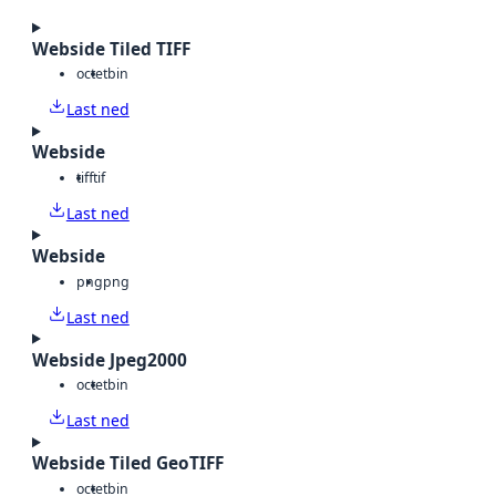
Webside Tiled TIFF
octet
bin
Last ned
Webside
tiff
tif
Last ned
Webside
png
png
Last ned
Webside Jpeg2000
octet
bin
Last ned
Webside Tiled GeoTIFF
octet
bin