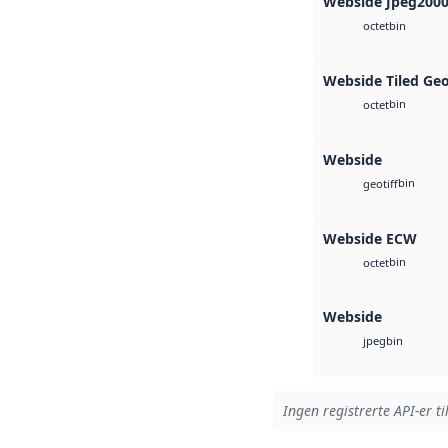
Webside Jpeg200
bin
octet
Webside Tiled Ge
bin
octet
Webside
bin
geotiff
Webside ECW
bin
octet
Webside
bin
jpeg
Ingen registrerte API-er ti