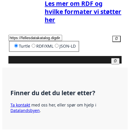
Les mer om RDF og
hvilke formater vi støtter
her
Kopier
Turtle
RDF/XML
JSON-LD
Kopier
Finner du det du leter etter?
Ta kontakt
med oss her, eller spør om hjelp i
Datalandsbyen
.