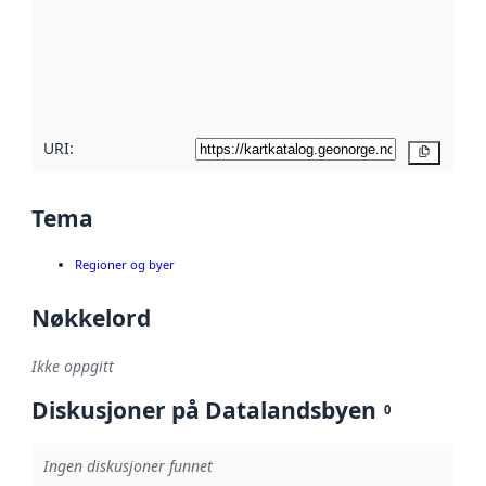
avmetadata.
Les mer om
metadatakvalitet
her
URI:
Kopier
Tema
Regioner og byer
Nøkkelord
Ikke oppgitt
Diskusjoner på Datalandsbyen
0
Ingen diskusjoner funnet