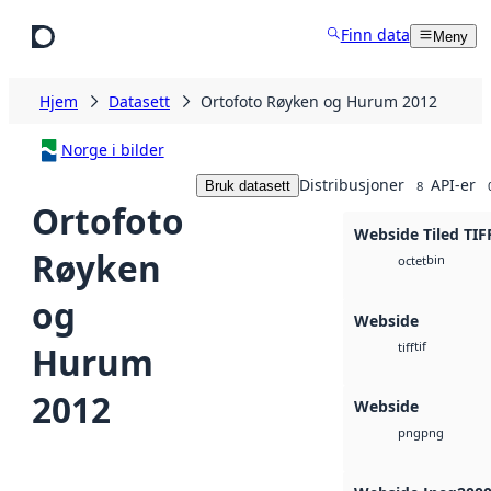
Hopp til hovedinnhold
Finn data
Meny
Hjem
Datasett
Ortofoto Røyken og Hurum 2012
Norge i bilder
Distribusjoner
API-er
Bruk datasett
8
Ortofoto
Webside Tiled TIF
Røyken
bin
octet
og
Webside
tif
Hurum
tiff
2012
Webside
png
png