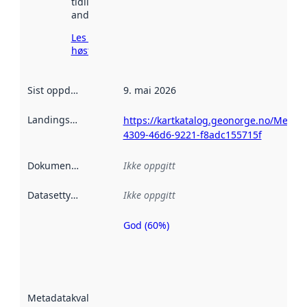
tidligere
andre steder.
Les mer om
høsting her
Sist oppdatert
:
9. mai 2026
Landingsside
:
https://kartkatalog.geonorge.no/Metada
4309-46d6-9221-f8adc155715f
Dokumentasjon
:
Ikke oppgitt
Datasettype
:
Ikke oppgitt
God (60%)
Metadatakvalitet
er en indikator
på hvor godt
datasettene er
beskrevet ved
Metadatakvalitet
:
hjelp