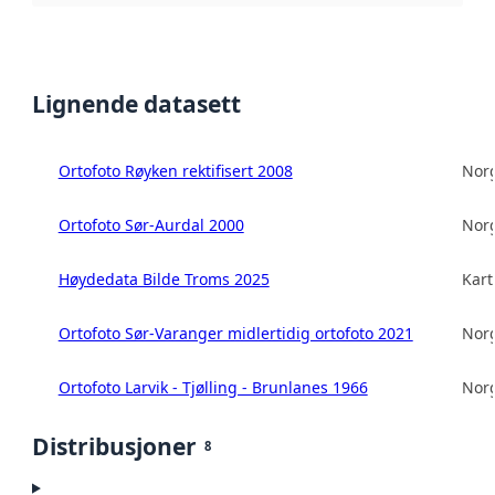
Lignende datasett
Ortofoto Røyken rektifisert 2008
Norg
Ortofoto Sør-Aurdal 2000
Norg
Høydedata Bilde Troms 2025
Kart
Ortofoto Sør-Varanger midlertidig ortofoto 2021
Norg
Ortofoto Larvik - Tjølling - Brunlanes 1966
Norg
Distribusjoner
8