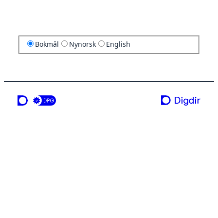
Bokmål
Nynorsk
English
en tjeneste fra