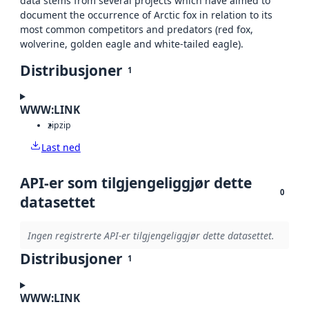
data stems from several projects which have aimed to
document the occurrence of Arctic fox in relation to its
most common competitors and predators (red fox,
wolverine, golden eagle and white-tailed eagle).
Distribusjoner
1
WWW:LINK
zip
zip
Last ned
API-er som tilgjengeliggjør dette
0
datasettet
Ingen registrerte API-er tilgjengeliggjør dette datasettet.
Distribusjoner
1
WWW:LINK