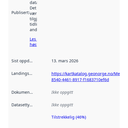
data.norge.no.
Det kan ha
Publisert
:
vært
tilgjengelig
tidligere
andre steder.
Les mer om
høsting her
Sist oppdatert
:
13. mars 2026
Landingsside
:
https://kartkatalog.geonorge.no/Metad
8540-4461-8917-f1683710ef6d
Dokumentasjon
:
Ikke oppgitt
Datasettype
:
Ikke oppgitt
Tilstrekkelig (46%)
Metadatakvalitet
er en indikator