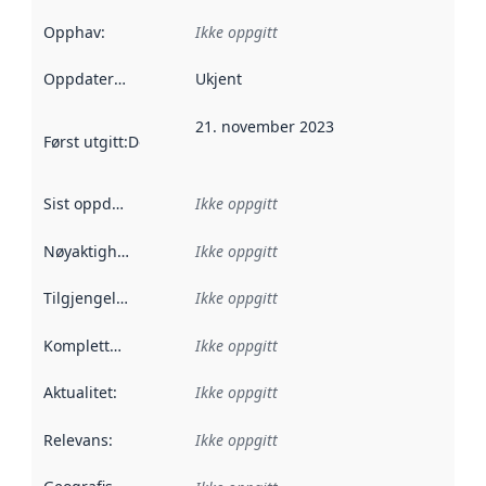
Opphav
:
Ikke oppgitt
Oppdateringsfrekvens
Ukjent
:
21. november 2023
Først utgitt
:
Denne datoen sier når dataene i dette datasettet 
Sist oppdatert
:
Ikke oppgitt
Nøyaktighet
:
Ikke oppgitt
Tilgjengelighet
:
Ikke oppgitt
Kompletthet
:
Ikke oppgitt
Aktualitet
:
Ikke oppgitt
Relevans
:
Ikke oppgitt