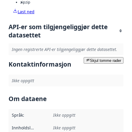
zip
zip
Last ned
API-er som tilgjengeliggjør dette
0
datasettet
Ingen registrerte API-er tilgjengeliggjør dette datasettet.
Skjul tomme rader
Kontaktinformasjon
Ikke oppgitt
Om dataene
Språk
:
Ikke oppgitt
Innholdsleverandører
Ikke oppgitt
: