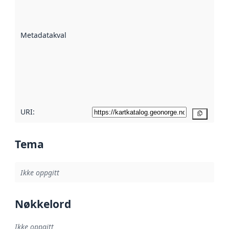
på hvor godt
datasettene er
beskrevet ved
Metadatakvalitet
:
hjelp
avmetadata.
Les mer om
metadatakvalitet
her
URI:
Kopier
Tema
Ikke oppgitt
Nøkkelord
Ikke oppgitt