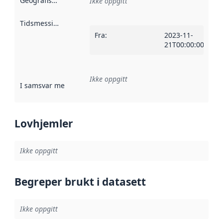
Geografisk avgrensning
:
Ikke oppgitt
Tidsmessig avgrensning
:
Fra
:
2023-11-
21T00:00:00Z
Ikke oppgitt
I samsvar med
:
Referanse til en implementasjonsregel eller a
Lovhjemler
Ikke oppgitt
Begreper brukt i datasett
Ikke oppgitt