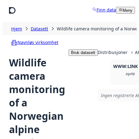
Hopp til hovedinnhold
Finn data
Meny
Hjem
Datasett
Wildlife camera monitoring of a Norweg
Navnløs virksomhet
Distribusjoner
A
Bruk datasett
1
Wildlife
WWW:LINK
camera
zip
zip
monitoring
Ingen registrerte AP
of a
Norwegian
alpine