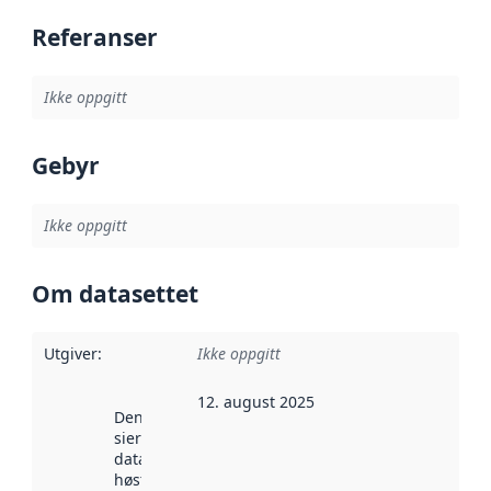
Referanser
Ikke oppgitt
Gebyr
Ikke oppgitt
Om datasettet
Utgiver
:
Ikke oppgitt
12. august 2025
Denne datoen
sier når
datasettet ble
høstet av