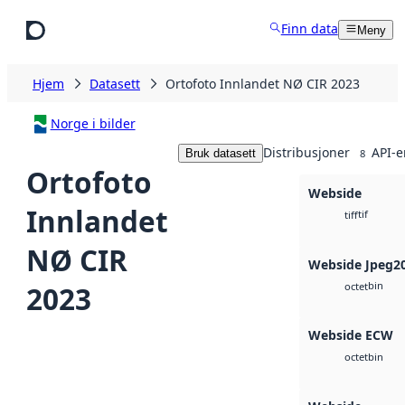
Hopp til hovedinnhold
Finn data
Meny
Hjem
Datasett
Ortofoto Innlandet NØ CIR 2023
Norge i bilder
Distribusjoner
API-e
Bruk datasett
8
Ortofoto
Webside
Innlandet
tif
tiff
NØ CIR
Webside Jpeg2
bin
2023
octet
Webside ECW
bin
octet