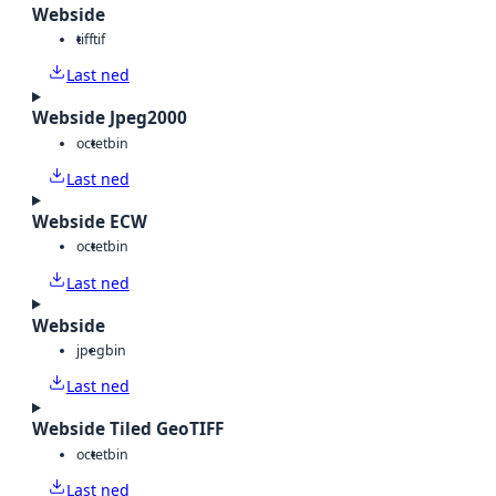
Webside
tiff
tif
Last ned
Webside Jpeg2000
octet
bin
Last ned
Webside ECW
octet
bin
Last ned
Webside
jpeg
bin
Last ned
Webside Tiled GeoTIFF
octet
bin
Last ned