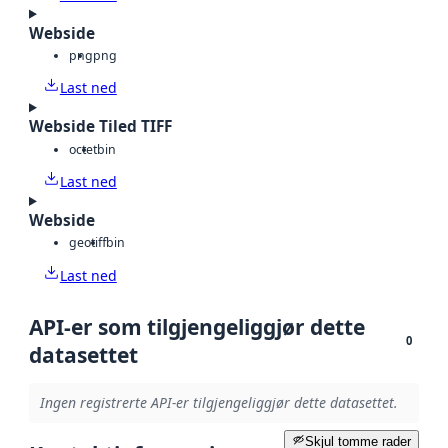
Webside
png
png
Last ned
Webside Tiled TIFF
octet
bin
Last ned
Webside
geotiff
bin
Last ned
API-er som tilgjengeliggjør dette
0
datasettet
Ingen registrerte API-er tilgjengeliggjør dette datasettet.
Skjul tomme rader