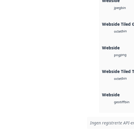
Webside
bin
jpeg
Webside Tiled 
bin
octet
Webside
png
png
Webside Tiled 
bin
octet
Webside
bin
geotiff
Ingen registrerte API-er