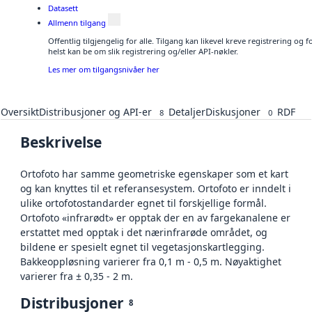
Datasett
Allmenn tilgang
Offentlig tilgjengelig for alle. Tilgang kan likevel kreve registrering o
helst kan be om slik registrering og/eller API-nøkler.
Les mer om tilgangsnivåer her
Oversikt
Distribusjoner og API-er
Detaljer
Diskusjoner
RDF
8
0
Beskrivelse
Ortofoto har samme geometriske egenskaper som et kart
og kan knyttes til et referansesystem. Ortofoto er inndelt i
ulike ortofotostandarder egnet til forskjellige formål.
Ortofoto «infrarødt» er opptak der en av fargekanalene er
erstattet med opptak i det nærinfrarøde området, og
bildene er spesielt egnet til vegetasjonskartlegging.
Bakkeoppløsning varierer fra 0,1 m - 0,5 m. Nøyaktighet
varierer fra ± 0,35 - 2 m.
Distribusjoner
8