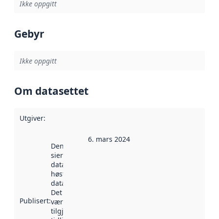
Ikke oppgitt
Gebyr
Ikke oppgitt
Om datasettet
Utgiver
:
6. mars 2024
Denne datoen
sier når
datasettet ble
høstet av
data.norge.no.
Det kan ha
Publisert
:
vært
tilgjengelig