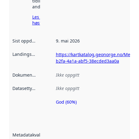
tidligere
andre steder.
Les mer om
høsting her
Sist oppdatert
:
9. mai 2026
Landingsside
:
https://kartkatalog.geonorge.no/Metad
b2fa-4a1a-abf5-38ecded3aa0a
Dokumentasjon
:
Ikke oppgitt
Datasettype
:
Ikke oppgitt
God (60%)
Metadatakvalitet
er en indikator
på hvor godt
datasettene er
beskrevet ved
Metadatakvalitet
:
hjelp