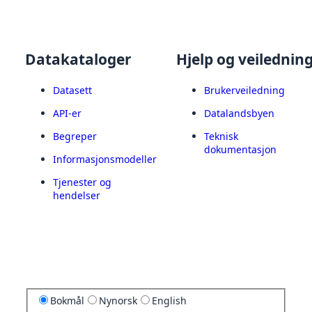
Datakataloger
Hjelp og veilednin
Datasett
Brukerveiledning
API-er
Datalandsbyen
Begreper
Teknisk
dokumentasjon
Informasjonsmodeller
Tjenester og
hendelser
Bokmål
Nynorsk
English