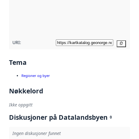
avmetadata.
Les mer om
metadatakvalitet
her
URI:
Kopier
Tema
Regioner og byer
Nøkkelord
Ikke oppgitt
Diskusjoner på Datalandsbyen
0
Ingen diskusjoner funnet