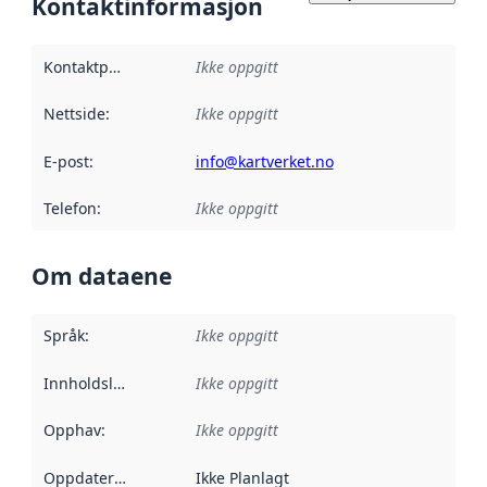
Kontaktinformasjon
Kontaktpunkt
:
Ikke oppgitt
Nettside
:
Ikke oppgitt
E-post
:
info@kartverket.no
Telefon
:
Ikke oppgitt
Om dataene
Språk
:
Ikke oppgitt
Innholdsleverandører
Ikke oppgitt
:
Opphav
:
Ikke oppgitt
Oppdateringsfrekvens
Ikke Planlagt
: