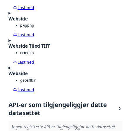
Last ned
Webside
png
png
Last ned
Webside Tiled TIFF
octet
bin
Last ned
Webside
geotiff
bin
Last ned
API-er som tilgjengeliggjør dette
0
datasettet
Ingen registrerte API-er tilgjengeliggjør dette datasettet.