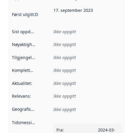
17. september 2023
Først utgitt
:
Denne datoen sier når dataene i dette datasettet 
Sist oppdatert
:
Ikke oppgitt
Nøyaktighet
:
Ikke oppgitt
Tilgjengelighet
:
Ikke oppgitt
Kompletthet
:
Ikke oppgitt
Aktualitet
:
Ikke oppgitt
Relevans
:
Ikke oppgitt
Geografisk avgrensning
:
Ikke oppgitt
Tidsmessig avgrensning
:
Fra
:
2024-03-