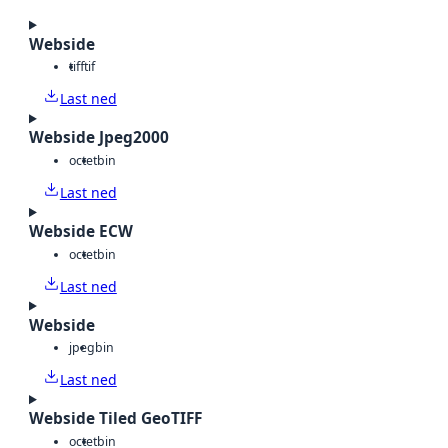
Webside
tiff
tif
Last ned
Webside Jpeg2000
octet
bin
Last ned
Webside ECW
octet
bin
Last ned
Webside
jpeg
bin
Last ned
Webside Tiled GeoTIFF
octet
bin