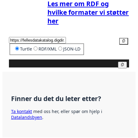
Les mer om RDF og
hvilke formater vi støtter
her
Kopier
Turtle
RDF/XML
JSON-LD
Kopier
Finner du det du leter etter?
Ta kontakt
med oss her, eller spør om hjelp i
Datalandsbyen
.