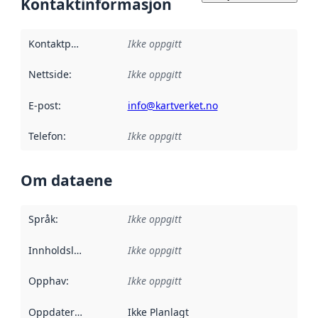
Kontaktinformasjon
Kontaktpunkt
:
Ikke oppgitt
Nettside
:
Ikke oppgitt
E-post
:
info@kartverket.no
Telefon
:
Ikke oppgitt
Om dataene
Språk
:
Ikke oppgitt
Innholdsleverandører
Ikke oppgitt
:
Opphav
:
Ikke oppgitt
Oppdateringsfrekvens
Ikke Planlagt
: