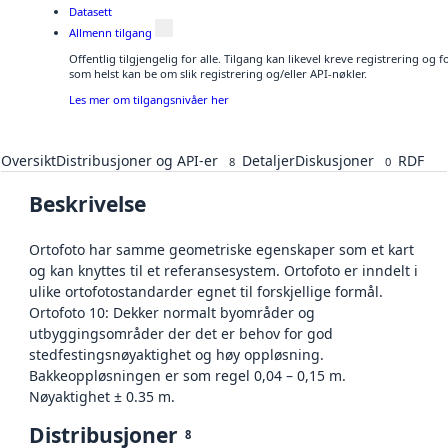
Datasett
Allmenn tilgang
Offentlig tilgjengelig for alle. Tilgang kan likevel kreve registrering og
som helst kan be om slik registrering og/eller API-nøkler.
Les mer om tilgangsnivåer her
Oversikt
Distribusjoner og API-er
Detaljer
Diskusjoner
RDF
8
0
Beskrivelse
Ortofoto har samme geometriske egenskaper som et kart
og kan knyttes til et referansesystem. Ortofoto er inndelt i
ulike ortofotostandarder egnet til forskjellige formål.
Ortofoto 10: Dekker normalt byområder og
utbyggingsområder der det er behov for god
stedfestingsnøyaktighet og høy oppløsning.
Bakkeoppløsningen er som regel 0,04 – 0,15 m.
Nøyaktighet ± 0.35 m.
Distribusjoner
8