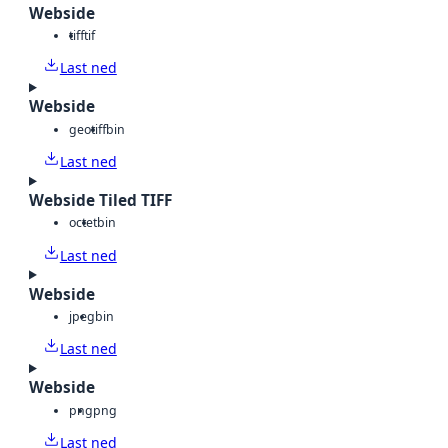
Webside
tiff
tif
Last ned
Webside
geotiff
bin
Last ned
Webside Tiled TIFF
octet
bin
Last ned
Webside
jpeg
bin
Last ned
Webside
png
png
Last ned