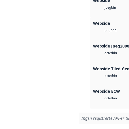
Webside
bin
jpeg
Webside
png
png
Webside Jpeg200
bin
octet
Webside Tiled Ge
bin
octet
Webside ECW
bin
octet
Ingen registrerte API-er ti