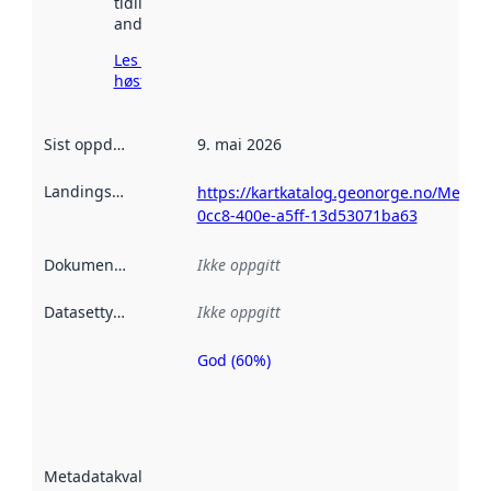
tidligere
andre steder.
Les mer om
høsting her
Sist oppdatert
:
9. mai 2026
Landingsside
:
https://kartkatalog.geonorge.no/Metada
0cc8-400e-a5ff-13d53071ba63
Dokumentasjon
:
Ikke oppgitt
Datasettype
:
Ikke oppgitt
God (60%)
Metadatakvalitet
er en indikator
på hvor godt
datasettene er
beskrevet ved
Metadatakvalitet
:
hjelp