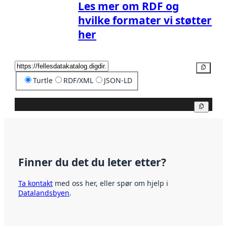
Les mer om RDF og
hvilke formater vi støtter
her
Kopier
Turtle
RDF/XML
JSON-LD
Kopier
Finner du det du leter etter?
Ta kontakt
med oss her, eller spør om hjelp i
Datalandsbyen
.