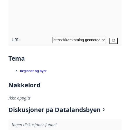
avmetadata.
Les mer om
metadatakvalitet
her
URI:
Kopier
Tema
Regioner og byer
Nøkkelord
Ikke oppgitt
Diskusjoner på Datalandsbyen
0
Ingen diskusjoner funnet