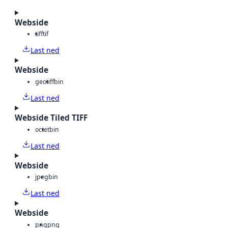
Webside
tiff
tif
Last ned
Webside
geotiff
bin
Last ned
Webside Tiled TIFF
octet
bin
Last ned
Webside
jpeg
bin
Last ned
Webside
png
png