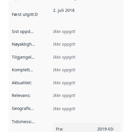
2. juli 2018
Først utgitt
:
Denne datoen sier når dataene i dette datasettet 
Sist oppdatert
:
Ikke oppgitt
Nøyaktighet
:
Ikke oppgitt
Tilgjengelighet
:
Ikke oppgitt
Kompletthet
:
Ikke oppgitt
Aktualitet
:
Ikke oppgitt
Relevans
:
Ikke oppgitt
Geografisk avgrensning
:
Ikke oppgitt
Tidsmessig avgrensning
:
Fra
:
2019-03-