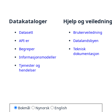
Datakataloger
Hjelp og veilednin
Datasett
Brukerveiledning
API-er
Datalandsbyen
Begreper
Teknisk
dokumentasjon
Informasjonsmodeller
Tjenester og
hendelser
Bokmål
Nynorsk
English