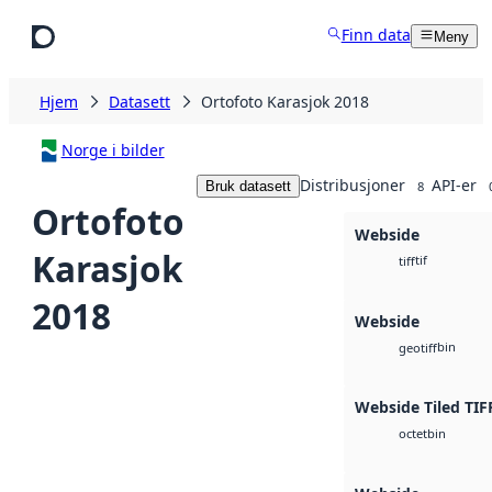
Hopp til hovedinnhold
Finn data
Meny
Hjem
Datasett
Ortofoto Karasjok 2018
Norge i bilder
Distribusjoner
API-er
Bruk datasett
8
Ortofoto
Webside
Karasjok
tif
tiff
2018
Webside
bin
geotiff
Webside Tiled TIF
bin
octet