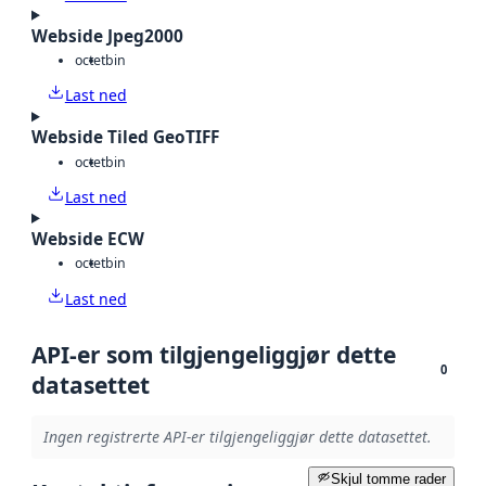
Webside Jpeg2000
octet
bin
Last ned
Webside Tiled GeoTIFF
octet
bin
Last ned
Webside ECW
octet
bin
Last ned
API-er som tilgjengeliggjør dette
0
datasettet
Ingen registrerte API-er tilgjengeliggjør dette datasettet.
Skjul tomme rader