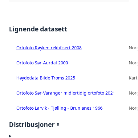
Lignende datasett
Ortofoto Røyken rektifisert 2008
Norg
Ortofoto Sør-Aurdal 2000
Norg
Høydedata Bilde Troms 2025
Kart
Ortofoto Sør-Varanger midlertidig ortofoto 2021
Norg
Ortofoto Larvik - Tjølling - Brunlanes 1966
Norg
Distribusjoner
8