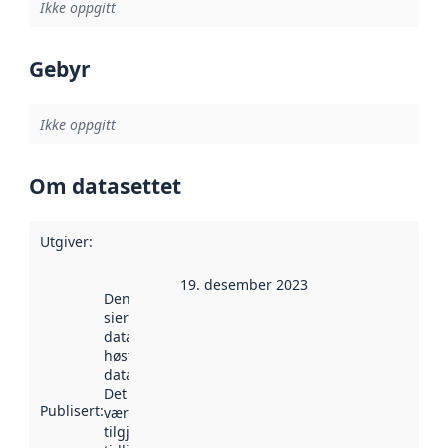
Ikke oppgitt
Gebyr
Ikke oppgitt
Om datasettet
Utgiver
:
19. desember 2023
Denne datoen
sier når
datasettet ble
høstet av
data.norge.no.
Det kan ha
Publisert
:
vært
tilgjengelig