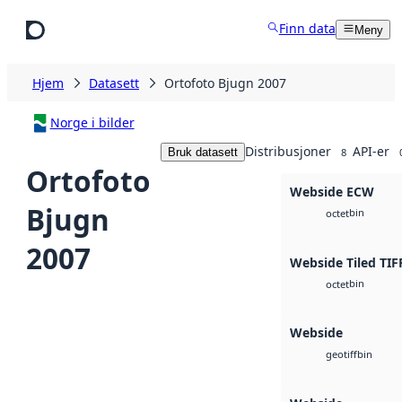
Hopp til hovedinnhold
Finn data
Meny
Hjem
Datasett
Ortofoto Bjugn 2007
Norge i bilder
Distribusjoner
API-er
Bruk datasett
8
Ortofoto
Webside ECW
Bjugn
bin
octet
2007
Webside Tiled TIF
bin
octet
Webside
bin
geotiff