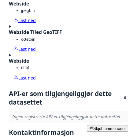
Webside
jpeg
bin
Last ned
Webside Tiled GeoTIFF
octet
bin
Last ned
Webside
tiff
tif
Last ned
API-er som tilgjengeliggjør dette
0
datasettet
Ingen registrerte API-er tilgjengeliggjør dette datasettet.
Skjul tomme rader
Kontaktinformasjon