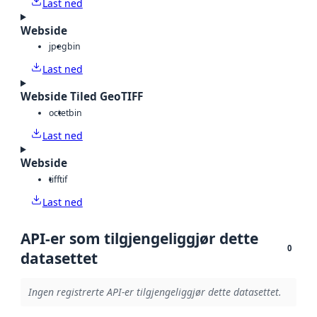
Last ned
Webside
jpeg
bin
Last ned
Webside Tiled GeoTIFF
octet
bin
Last ned
Webside
tiff
tif
Last ned
API-er som tilgjengeliggjør dette
0
datasettet
Ingen registrerte API-er tilgjengeliggjør dette datasettet.