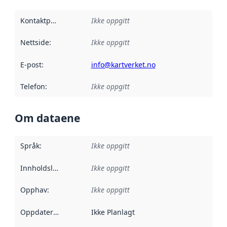
Kontaktpunkt
:
Ikke oppgitt
Nettside
:
Ikke oppgitt
E-post
:
info@kartverket.no
Telefon
:
Ikke oppgitt
Om dataene
Språk
:
Ikke oppgitt
Innholdsleverandører
Ikke oppgitt
:
Opphav
:
Ikke oppgitt
Oppdateringsfrekvens
Ikke Planlagt
: