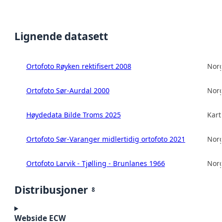
Lignende datasett
Ortofoto Røyken rektifisert 2008
Norg
Ortofoto Sør-Aurdal 2000
Norg
Høydedata Bilde Troms 2025
Kart
Ortofoto Sør-Varanger midlertidig ortofoto 2021
Norg
Ortofoto Larvik - Tjølling - Brunlanes 1966
Norg
Distribusjoner
8
Webside ECW