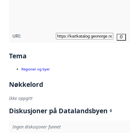
Les mer om
metadatakvalitet
her
URI:
Kopier
Tema
Regioner og byer
Nøkkelord
Ikke oppgitt
Diskusjoner på Datalandsbyen
0
Ingen diskusjoner funnet