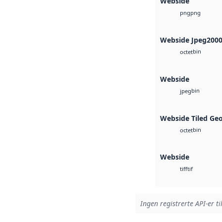
Webside
png
png
Webside Jpeg200
bin
octet
Webside
bin
jpeg
Webside Tiled Ge
bin
octet
Webside
tif
tiff
Ingen registrerte API-er ti