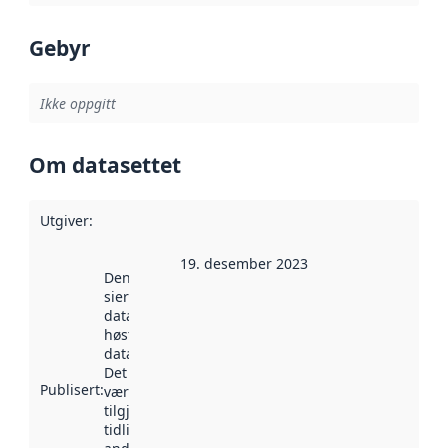
Gebyr
Ikke oppgitt
Om datasettet
Utgiver
:
19. desember 2023
Denne datoen
sier når
datasettet ble
høstet av
data.norge.no.
Det kan ha
Publisert
:
vært
tilgjengelig
tidligere