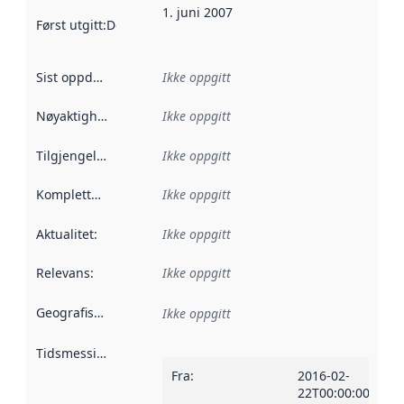
1. juni 2007
Først utgitt
:
Denne datoen sier når dataene i dette datasettet 
Sist oppdatert
:
Ikke oppgitt
Nøyaktighet
:
Ikke oppgitt
Tilgjengelighet
:
Ikke oppgitt
Kompletthet
:
Ikke oppgitt
Aktualitet
:
Ikke oppgitt
Relevans
:
Ikke oppgitt
Geografisk avgrensning
:
Ikke oppgitt
Tidsmessig avgrensning
:
Fra
:
2016-02-
22T00:00:00Z