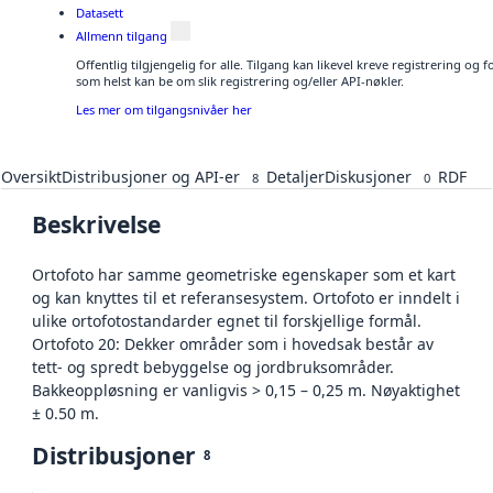
Datasett
Allmenn tilgang
Offentlig tilgjengelig for alle. Tilgang kan likevel kreve registrering og
som helst kan be om slik registrering og/eller API-nøkler.
Les mer om tilgangsnivåer her
Oversikt
Distribusjoner og API-er
Detaljer
Diskusjoner
RDF
8
0
Beskrivelse
Ortofoto har samme geometriske egenskaper som et kart
og kan knyttes til et referansesystem. Ortofoto er inndelt i
ulike ortofotostandarder egnet til forskjellige formål.
Ortofoto 20: Dekker områder som i hovedsak består av
tett- og spredt bebyggelse og jordbruksområder.
Bakkeoppløsning er vanligvis > 0,15 – 0,25 m. Nøyaktighet
± 0.50 m.
Distribusjoner
8