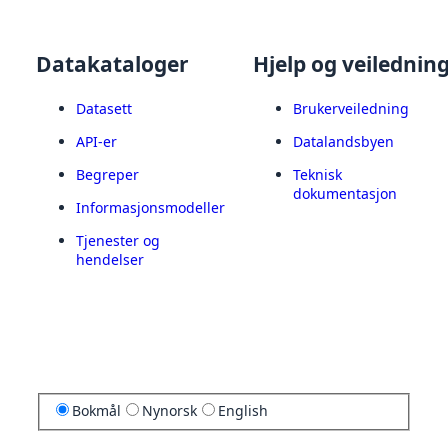
Datakataloger
Hjelp og veilednin
Datasett
Brukerveiledning
API-er
Datalandsbyen
Begreper
Teknisk
dokumentasjon
Informasjonsmodeller
Tjenester og
hendelser
Bokmål
Nynorsk
English