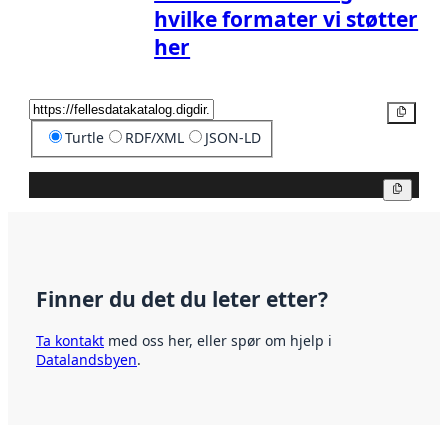
hvilke formater vi støtter
her
Kopier
Turtle
RDF/XML
JSON-LD
Kopier
Finner du det du leter etter?
Ta kontakt
med oss her, eller spør om hjelp i
Datalandsbyen
.