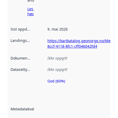
andre steder.
Les mer om
høsting her
Sist oppdatert
:
9. mai 2026
Landingsside
:
https://kartkatalog.geonorge.no/Metad
8ccf-4118-8fc1-cff046042fd4
Dokumentasjon
:
Ikke oppgitt
Datasettype
:
Ikke oppgitt
God (60%)
Metadatakvalitet
er en indikator
på hvor godt
datasettene er
beskrevet ved
Metadatakvalitet
:
hjelp
avmetadata.