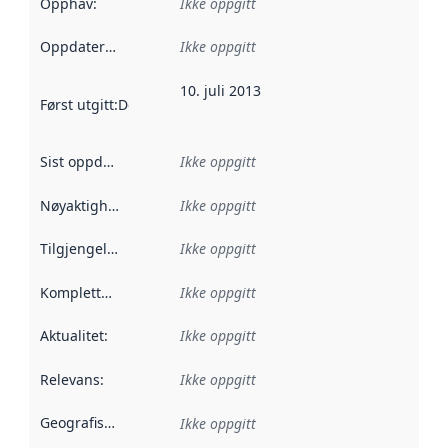
Opphav
:
Ikke oppgitt
Oppdateringsfrekvens
Ikke oppgitt
:
10. juli 2013
Først utgitt
:
Denne datoen sier når dataene i dette datasettet 
Sist oppdatert
:
Ikke oppgitt
Nøyaktighet
:
Ikke oppgitt
Tilgjengelighet
:
Ikke oppgitt
Kompletthet
:
Ikke oppgitt
Aktualitet
:
Ikke oppgitt
Relevans
:
Ikke oppgitt
Geografisk avgrensning
:
Ikke oppgitt