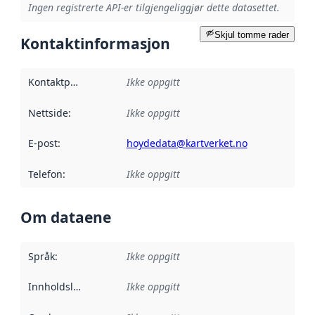
Ingen registrerte API-er tilgjengeliggjør dette datasettet.
Skjul tomme rader
Kontaktinformasjon
Kontaktpunkt
:
Ikke oppgitt
Nettside
:
Ikke oppgitt
E-post
:
hoydedata@kartverket.no
Telefon
:
Ikke oppgitt
Om dataene
Språk
:
Ikke oppgitt
Innholdsleverandører
Ikke oppgitt
: