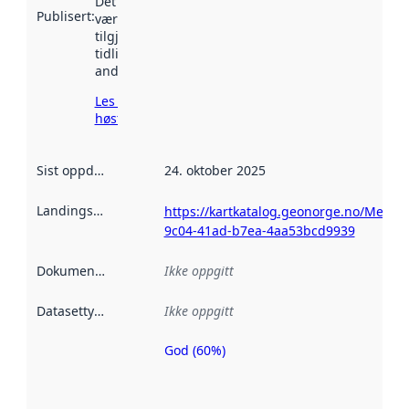
Det kan ha
Publisert
:
vært
tilgjengelig
tidligere
andre steder.
Les mer om
høsting her
Sist oppdatert
:
24. oktober 2025
Landingsside
:
https://kartkatalog.geonorge.no/Metad
9c04-41ad-b7ea-4aa53bcd9939
Dokumentasjon
:
Ikke oppgitt
Datasettype
:
Ikke oppgitt
God (60%)
Metadatakvalitet
er en indikator
på hvor godt