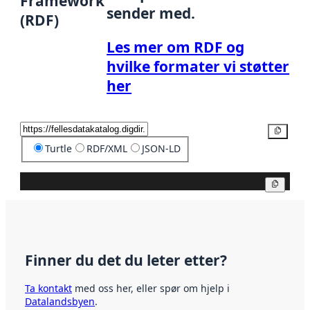
Framework
sender med.
(RDF)
Les mer om RDF og
hvilke formater vi støtter
her
Kopier
Turtle
RDF/XML
JSON-LD
Kopier
Finner du det du leter etter?
Ta kontakt
med oss her, eller spør om hjelp i
Datalandsbyen
.