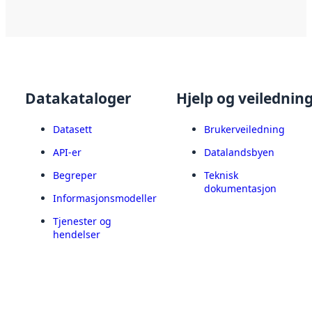
Datakataloger
Hjelp og veilednin
Datasett
Brukerveiledning
API-er
Datalandsbyen
Begreper
Teknisk
dokumentasjon
Informasjonsmodeller
Tjenester og
hendelser