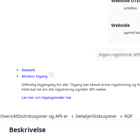
Webside DTE
bin
octet
Webside
vnd.las
laz
Ingen registrerte API
Datasett
Allmenn tilgang
Offentlig tilgjengelig for alle. Tilgang kan likevel kreve registrering o
helst kan be om slik registrering og/eller API-nøkler.
Les mer om tilgangsnivåer her
Oversikt
Distribusjoner og API-er
Detaljer
Diskusjoner
RDF
5
0
Beskrivelse