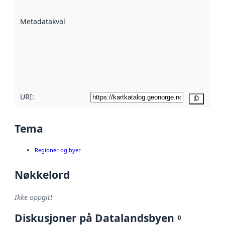
datasettene er
beskrevet ved
Metadatakvalitet
:
hjelp
avmetadata.
Les mer om
metadatakvalitet
her
URI:
Kopier
Tema
Regioner og byer
Nøkkelord
Ikke oppgitt
Diskusjoner på Datalandsbyen
0