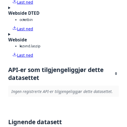
Last ned
Webside DTED
octet
bin
Last ned
Webside
laz
vnd.laszip
Last ned
API-er som tilgjengeliggjør dette
0
datasettet
Ingen registrerte API-er tilgjengeliggjør dette datasettet.
Lignende datasett