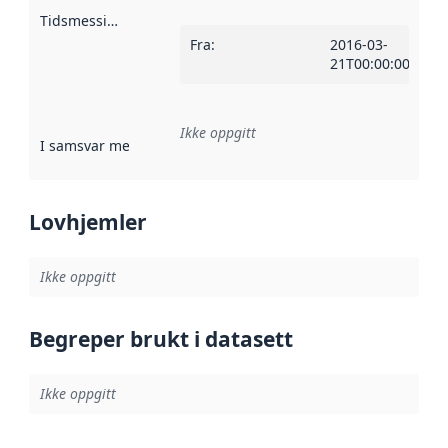
Tidsmessig avgrensning
:
Fra
:
2016-03-
21T00:00:00Z
Ikke oppgitt
I samsvar med
:
Referanse til en implementasjonsregel eller a
Lovhjemler
Ikke oppgitt
Begreper brukt i datasett
Ikke oppgitt