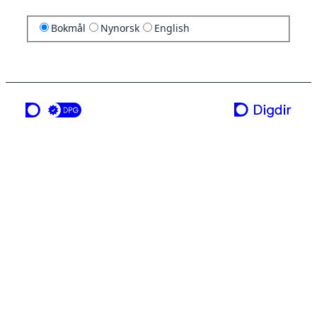
Bokmål
Nynorsk
English
en tjeneste fra