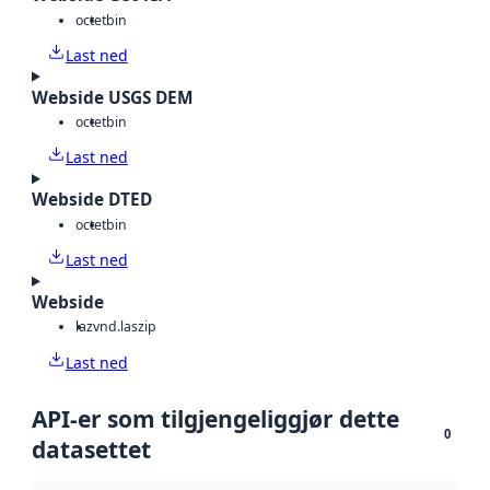
octet
bin
Last ned
Webside USGS DEM
octet
bin
Last ned
Webside DTED
octet
bin
Last ned
Webside
laz
vnd.laszip
Last ned
API-er som tilgjengeliggjør dette
0
datasettet