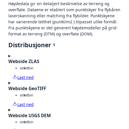
Høydedata gir en detaljert beskrivelse av terreng og
overflate. Dataene er etablert som punktskyer fra flybåren
laserskanning eller matching fra flybilder. Punktskyene
har varierende tetthet (punkt/m2 ) tilpasset ulike formål.
Fra punktskyene er det generert høydemodeller på grid-
format av terreng (DTM) og overflate (DOM).
Distribusjoner
5
Webside ZLAS
octet
bin
Last ned
Webside GeoTIFF
octet
bin
Last ned
Webside USGS DEM
octet
bin