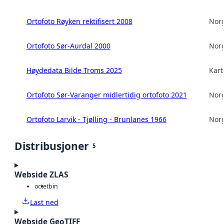
Ortofoto Røyken rektifisert 2008
Norg
Ortofoto Sør-Aurdal 2000
Norg
Høydedata Bilde Troms 2025
Kart
Ortofoto Sør-Varanger midlertidig ortofoto 2021
Norg
Ortofoto Larvik - Tjølling - Brunlanes 1966
Norg
Distribusjoner
5
Webside ZLAS
octet
bin
Last ned
Webside GeoTIFF