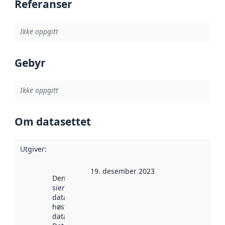
Referanser
Ikke oppgitt
Gebyr
Ikke oppgitt
Om datasettet
Utgiver
:
19. desember 2023
Denne datoen
sier når
datasettet ble
høstet av
data.norge.no.