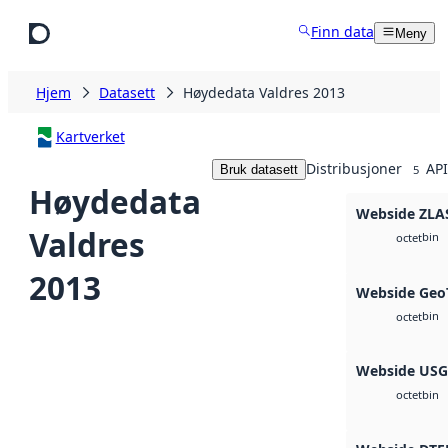
Hopp til hovedinnhold
Finn data
Meny
Hjem
Datasett
Høydedata Valdres 2013
Kartverket
Distribusjoner
API
Bruk datasett
5
Høydedata
Webside ZLA
Valdres
bin
octet
2013
Webside Geo
bin
octet
Webside US
bin
octet