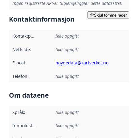
Ingen registrerte API-er tilgjengeliggjør dette datasettet.
Skjul tomme rader
Kontaktinformasjon
Kontaktpunkt
:
Ikke oppgitt
Nettside
:
Ikke oppgitt
E-post
:
hoydedata@kartverket.no
Telefon
:
Ikke oppgitt
Om dataene
Språk
:
Ikke oppgitt
Innholdsleverandører
Ikke oppgitt
: