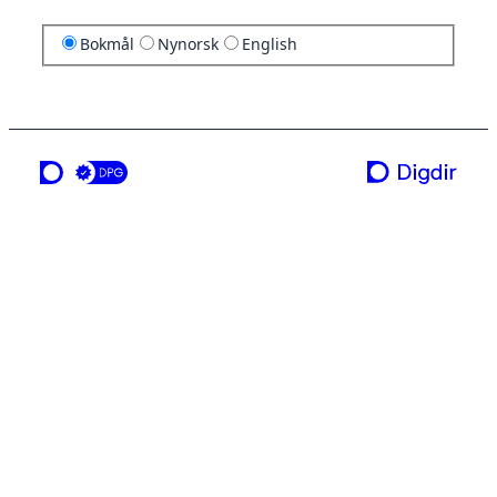
Bokmål
Nynorsk
English
en tjeneste fra