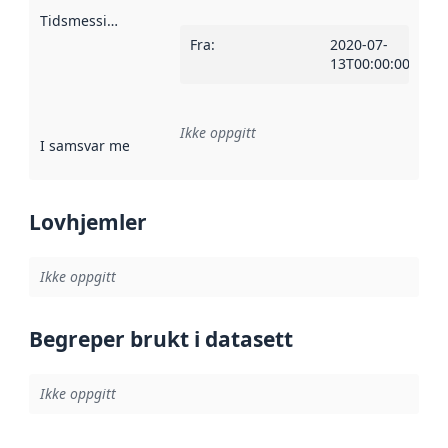
Tidsmessig avgrensning
:
Fra
:
2020-07-
13T00:00:00Z
Ikke oppgitt
I samsvar med
:
Referanse til en implementasjonsregel eller a
Lovhjemler
Ikke oppgitt
Begreper brukt i datasett
Ikke oppgitt