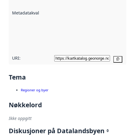
datasettene er
beskrevet ved
Metadatakvalitet
:
hjelp
avmetadata.
Les mer om
metadatakvalitet
her
URI:
Kopier
Tema
Regioner og byer
Nøkkelord
Ikke oppgitt
Diskusjoner på Datalandsbyen
0