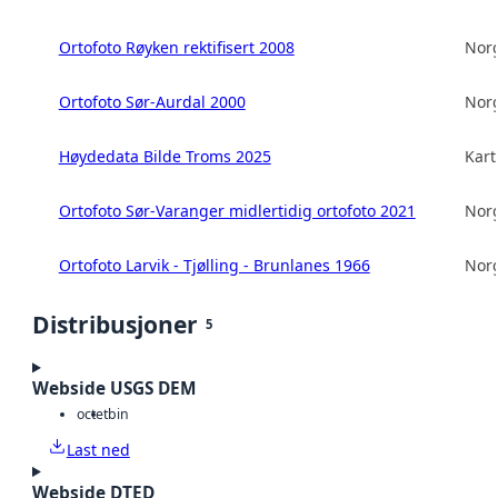
Ortofoto Røyken rektifisert 2008
Norg
Ortofoto Sør-Aurdal 2000
Norg
Høydedata Bilde Troms 2025
Kart
Ortofoto Sør-Varanger midlertidig ortofoto 2021
Norg
Ortofoto Larvik - Tjølling - Brunlanes 1966
Norg
Distribusjoner
5
Webside USGS DEM
octet
bin
Last ned
Webside DTED