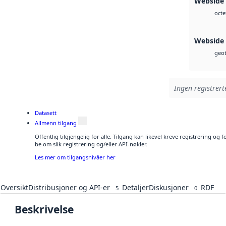
Webside
octe
Webside
geot
Ingen registrert
Datasett
Allmenn tilgang
Offentlig tilgjengelig for alle. Tilgang kan likevel kreve registrering o
be om slik registrering og/eller API-nøkler.
Les mer om tilgangsnivåer her
Oversikt
Distribusjoner og API-er
Detaljer
Diskusjoner
RDF
5
0
Beskrivelse