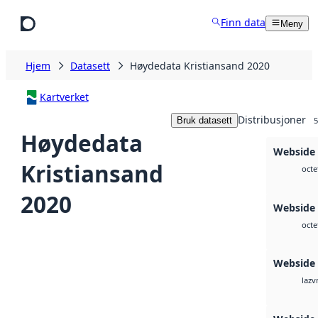
Hopp til hovedinnhold
Finn data
Meny
Hjem
Datasett
Høydedata Kristiansand 2020
Kartverket
Distribusjoner
Bruk datasett
5
Høydedata
Webside
Kristiansand
octe
2020
Webside
octe
Webside
v
laz