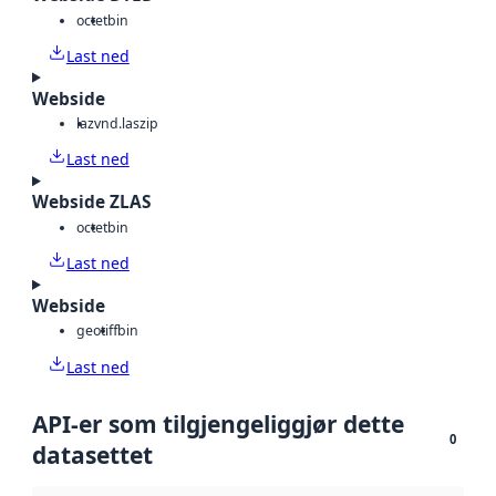
octet
bin
Last ned
Webside
laz
vnd.laszip
Last ned
Webside ZLAS
octet
bin
Last ned
Webside
geotiff
bin
Last ned
API-er som tilgjengeliggjør dette
0
datasettet