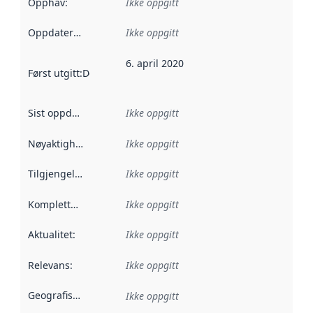
Opphav
:
Ikke oppgitt
Oppdateringsfrekvens
Ikke oppgitt
:
6. april 2020
Først utgitt
:
Denne datoen sier når dataene i dette datasettet 
Sist oppdatert
:
Ikke oppgitt
Nøyaktighet
:
Ikke oppgitt
Tilgjengelighet
:
Ikke oppgitt
Kompletthet
:
Ikke oppgitt
Aktualitet
:
Ikke oppgitt
Relevans
:
Ikke oppgitt
Geografisk avgrensning
:
Ikke oppgitt