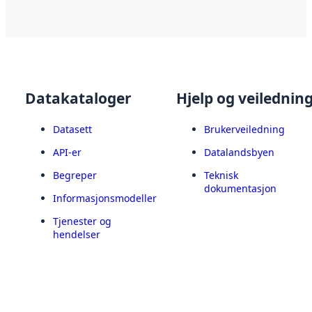
Datakataloger
Hjelp og veilednin
Datasett
Brukerveiledning
API-er
Datalandsbyen
Begreper
Teknisk
dokumentasjon
Informasjonsmodeller
Tjenester og
hendelser