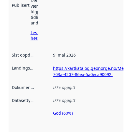
Det kan ha
Publisert
:
vært
tilgjengelig
tidligere
andre steder.
Les mer om
høsting her
Sist oppdatert
:
9. mai 2026
Landingsside
:
https://kartkatalog.geonorge.no/Metad
703a-4207-86ea-5a0eca90092f
Dokumentasjon
:
Ikke oppgitt
Datasettype
:
Ikke oppgitt
God (60%)
Metadatakvalitet
er en indikator
på hvor godt