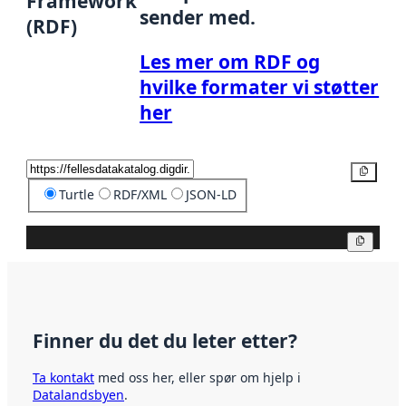
Framework
sender med.
(RDF)
Les mer om RDF og
hvilke formater vi støtter
her
Kopier
Turtle
RDF/XML
JSON-LD
Kopier
Finner du det du leter etter?
Ta kontakt
med oss her, eller spør om hjelp i
Datalandsbyen
.