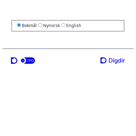
Bokmål
Nynorsk
English
en tjeneste fra