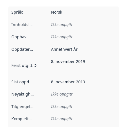
Språk
:
Norsk
Innholdsleverandører
Ikke oppgitt
:
Opphav
:
Ikke oppgitt
Oppdateringsfrekvens
Annethvert År
:
8. november 2019
Først utgitt
:
Denne datoen sier når dataene i dette datasettet 
Sist oppdatert
:
8. november 2019
Nøyaktighet
:
Ikke oppgitt
Tilgjengelighet
:
Ikke oppgitt
Kompletthet
:
Ikke oppgitt