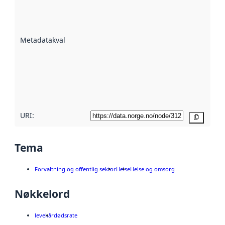
er en indikator
på hvor godt
datasettene er
beskrevet ved
Metadatakvalitet
:
hjelp
avmetadata.
Les mer om
metadatakvalitet
her
URI:
Kopier
Tema
Forvaltning og offentlig sektor
Helse
Helse og omsorg
Nøkkelord
levekår
dødsrate