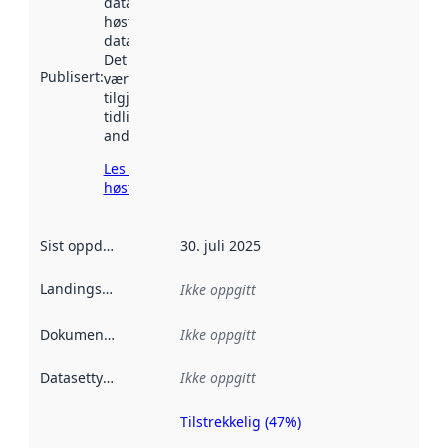
datasettet ble
høstet av
data.norge.no.
Det kan ha
Publisert
:
vært
tilgjengelig
tidligere
andre steder.
Les mer om
høsting her
Sist oppdatert
:
30. juli 2025
Landingsside
:
Ikke oppgitt
Dokumentasjon
:
Ikke oppgitt
Datasettype
:
Ikke oppgitt
Tilstrekkelig (47%)
Metadatakvalitet