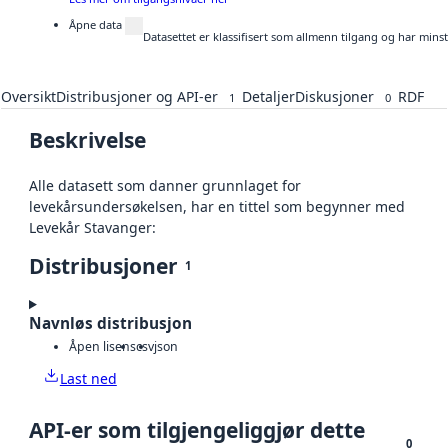
Åpne data
Datasettet er klassifisert som allmenn tilgang og har mins
Oversikt
Distribusjoner og API-er
Detaljer
Diskusjoner
RDF
1
0
Beskrivelse
Alle datasett som danner grunnlaget for
levekårsundersøkelsen, har en tittel som begynner med
Levekår Stavanger:
Distribusjoner
1
Navnløs distribusjon
Åpen lisens
csv
json
Last ned
API-er som tilgjengeliggjør dette
0