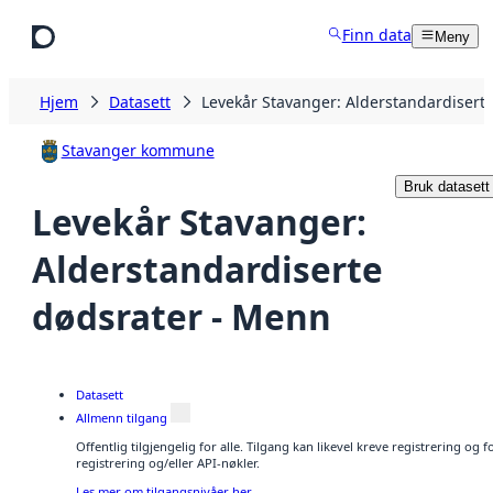
Hopp til hovedinnhold
Finn data
Meny
Hjem
Datasett
Levekår Stavanger: Alderstandardisert
Stavanger kommune
Bruk datasett
Levekår Stavanger:
Alderstandardiserte
dødsrater - Menn
Datasett
Allmenn tilgang
Offentlig tilgjengelig for alle. Tilgang kan likevel kreve registrering o
registrering og/eller API-nøkler.
Les mer om tilgangsnivåer her