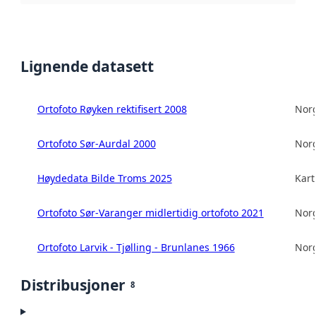
Lignende datasett
Ortofoto Røyken rektifisert 2008
Norg
Ortofoto Sør-Aurdal 2000
Norg
Høydedata Bilde Troms 2025
Kart
Ortofoto Sør-Varanger midlertidig ortofoto 2021
Norg
Ortofoto Larvik - Tjølling - Brunlanes 1966
Norg
Distribusjoner
8