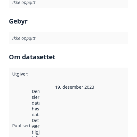
Ikke oppgitt
Gebyr
Ikke oppgitt
Om datasettet
Utgiver
:
19. desember 2023
Denne datoen
sier når
datasettet ble
høstet av
data.norge.no.
Det kan ha
Publisert
:
vært
tilgjengelig