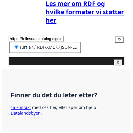
Les mer om RDF og
hvilke formater vi støtter
her
Kopier
Turtle
RDF/XML
JSON-LD
Kopier
Finner du det du leter etter?
Ta kontakt
med oss her, eller spør om hjelp i
Datalandsbyen
.