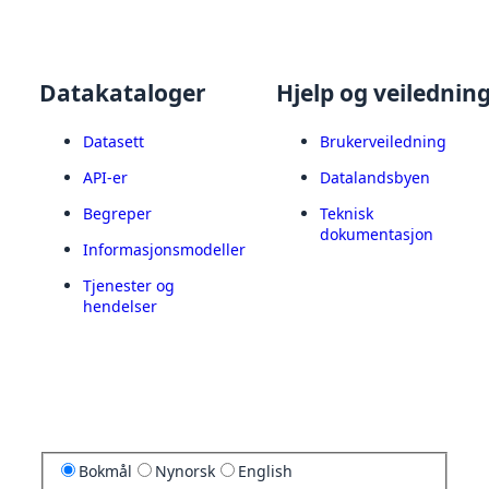
Datakataloger
Hjelp og veilednin
Datasett
Brukerveiledning
API-er
Datalandsbyen
Begreper
Teknisk
dokumentasjon
Informasjonsmodeller
Tjenester og
hendelser
Bokmål
Nynorsk
English