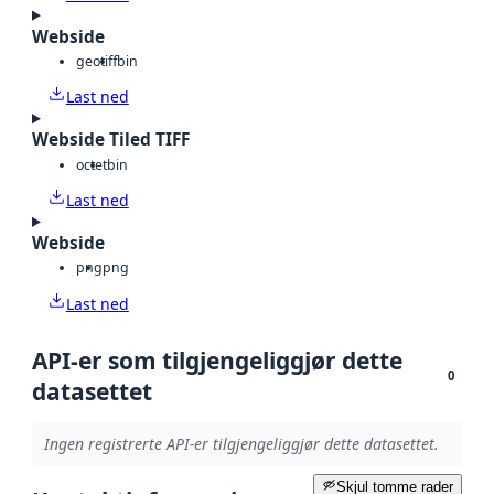
Webside
geotiff
bin
Last ned
Webside Tiled TIFF
octet
bin
Last ned
Webside
png
png
Last ned
API-er som tilgjengeliggjør dette
0
datasettet
Ingen registrerte API-er tilgjengeliggjør dette datasettet.
Skjul tomme rader