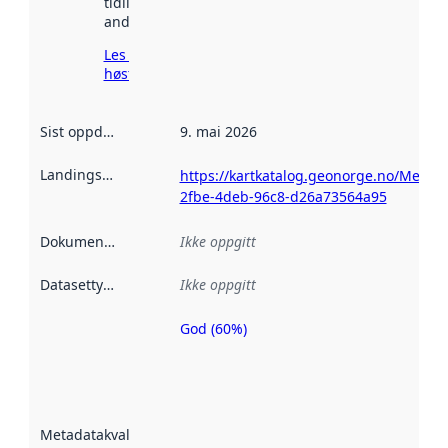
tidligere
andre steder.
Les mer om
høsting her
Sist oppdatert
:
9. mai 2026
Landingsside
:
https://kartkatalog.geonorge.no/Metad
2fbe-4deb-96c8-d26a73564a95
Dokumentasjon
:
Ikke oppgitt
Datasettype
:
Ikke oppgitt
God (60%)
Metadatakvalitet
er en indikator
på hvor godt
datasettene er
beskrevet ved
Metadatakvalitet
:
hjelp