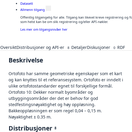
Datasett
Allmenn tilgang
Offentlig tilgjengelig for alle. Tilgang kan likevel kreve registrering og
som helst kan be om slik registrering og/eller API-nøkler.
Les mer om tilgangsnivåer her
Oversikt
Distribusjoner og API-er
Detaljer
Diskusjoner
RDF
8
0
Beskrivelse
Ortofoto har samme geometriske egenskaper som et kart
og kan knyttes til et referansesystem. Ortofoto er inndelt i
ulike ortofotostandarder egnet til forskjellige formål.
Ortofoto 10: Dekker normalt byområder og
utbyggingsområder der det er behov for god
stedfestingsnøyaktighet og høy oppløsning.
Bakkeoppløsningen er som regel 0,04 – 0,15 m.
Nøyaktighet ± 0.35 m.
Distribusjoner
8