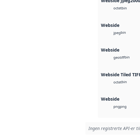
Webside Jpeg200
bin
octet
Webside
bin
jpeg
Webside
bin
geotiff
Webside Tiled TIF
bin
octet
Webside
png
png
Ingen registrerte API-er ti