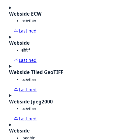
Webside ECW
octet
bin
Last ned
Webside
tiff
tif
Last ned
Webside Tiled GeoTIFF
octet
bin
Last ned
Webside Jpeg2000
octet
bin
Last ned
Webside
jpeg
bin