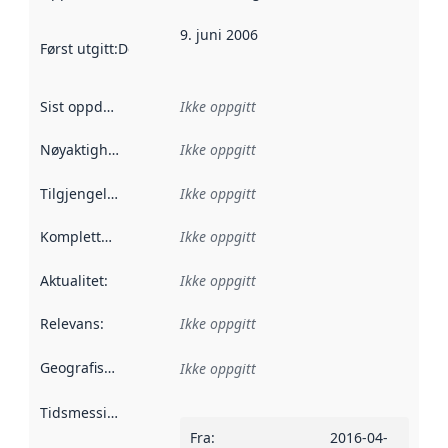
9. juni 2006
Først utgitt
:
Denne datoen sier når dataene i dette datasettet 
Sist oppdatert
:
Ikke oppgitt
Nøyaktighet
:
Ikke oppgitt
Tilgjengelighet
:
Ikke oppgitt
Kompletthet
:
Ikke oppgitt
Aktualitet
:
Ikke oppgitt
Relevans
:
Ikke oppgitt
Geografisk avgrensning
:
Ikke oppgitt
Tidsmessig avgrensning
:
Fra
:
2016-04-