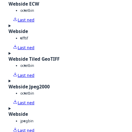
Webside ECW
octet
bin
Last ned
Webside
tiff
tif
Last ned
Webside Tiled GeoTIFF
octet
bin
Last ned
Webside Jpeg2000
octet
bin
Last ned
Webside
jpeg
bin
Last ned