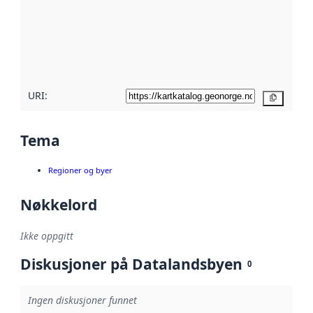
avmetadata.
Les mer om
metadatakvalitet
her
URI:
Kopier
Tema
Regioner og byer
Nøkkelord
Ikke oppgitt
Diskusjoner på Datalandsbyen
0
Ingen diskusjoner funnet