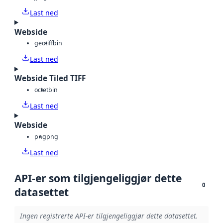
Last ned
Webside
geotiff
bin
Last ned
Webside Tiled TIFF
octet
bin
Last ned
Webside
png
png
Last ned
API-er som tilgjengeliggjør dette
0
datasettet
Ingen registrerte API-er tilgjengeliggjør dette datasettet.