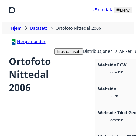
Hopp til hovedinnhold
Finn data
Meny
Hjem
Datasett
Ortofoto Nittedal 2006
Norge i bilder
Distribusjoner
API-er
Bruk datasett
8
Ortofoto
Webside ECW
Nittedal
bin
octet
2006
Webside
tif
tiff
Webside Tiled Ge
bin
octet