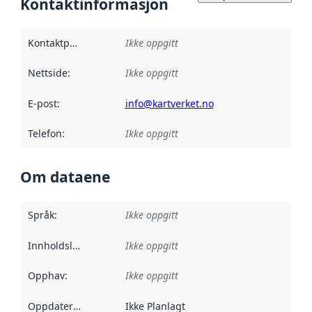
Kontaktinformasjon
Kontaktpunkt
:
Ikke oppgitt
Nettside
:
Ikke oppgitt
E-post
:
info@kartverket.no
Telefon
:
Ikke oppgitt
Om dataene
Språk
:
Ikke oppgitt
Innholdsleverandører
Ikke oppgitt
:
Opphav
:
Ikke oppgitt
Oppdateringsfrekvens
Ikke Planlagt
: