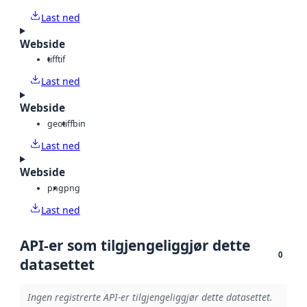
Last ned
Webside
tiff
tif
Last ned
Webside
geotiff
bin
Last ned
Webside
png
png
Last ned
API-er som tilgjengeliggjør dette
0
datasettet
Ingen registrerte API-er tilgjengeliggjør dette datasettet.