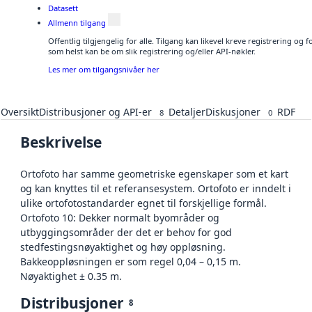
Datasett
Allmenn tilgang
Offentlig tilgjengelig for alle. Tilgang kan likevel kreve registrering og
som helst kan be om slik registrering og/eller API-nøkler.
Les mer om tilgangsnivåer her
Oversikt
Distribusjoner og API-er
Detaljer
Diskusjoner
RDF
8
0
Beskrivelse
Ortofoto har samme geometriske egenskaper som et kart
og kan knyttes til et referansesystem. Ortofoto er inndelt i
ulike ortofotostandarder egnet til forskjellige formål.
Ortofoto 10: Dekker normalt byområder og
utbyggingsområder der det er behov for god
stedfestingsnøyaktighet og høy oppløsning.
Bakkeoppløsningen er som regel 0,04 – 0,15 m.
Nøyaktighet ± 0.35 m.
Distribusjoner
8