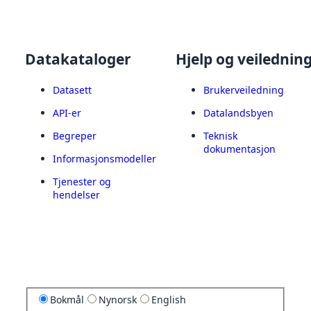
Datakataloger
Hjelp og veilednin
Datasett
Brukerveiledning
API-er
Datalandsbyen
Begreper
Teknisk
dokumentasjon
Informasjonsmodeller
Tjenester og
hendelser
Bokmål
Nynorsk
English