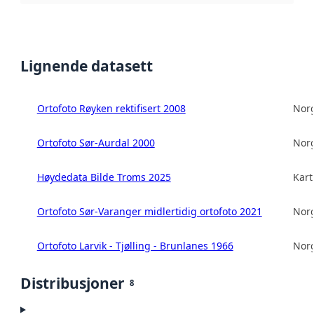
Lignende datasett
Ortofoto Røyken rektifisert 2008
Norg
Ortofoto Sør-Aurdal 2000
Norg
Høydedata Bilde Troms 2025
Kart
Ortofoto Sør-Varanger midlertidig ortofoto 2021
Norg
Ortofoto Larvik - Tjølling - Brunlanes 1966
Norg
Distribusjoner
8