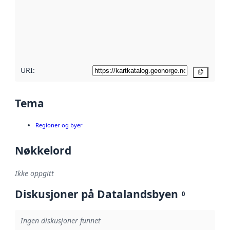
avmetadata.
Les mer om
metadatakvalitet
her
URI:
Kopier
Tema
Regioner og byer
Nøkkelord
Ikke oppgitt
Diskusjoner på Datalandsbyen
0
Ingen diskusjoner funnet