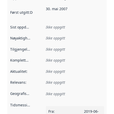
30. mai 2007
Først utgitt
:
Denne datoen sier når dataene i dette datasettet 
Sist oppdatert
:
Ikke oppgitt
Nøyaktighet
:
Ikke oppgitt
Tilgjengelighet
:
Ikke oppgitt
Kompletthet
:
Ikke oppgitt
Aktualitet
:
Ikke oppgitt
Relevans
:
Ikke oppgitt
Geografisk avgrensning
:
Ikke oppgitt
Tidsmessig avgrensning
:
Fra
:
2019-06-