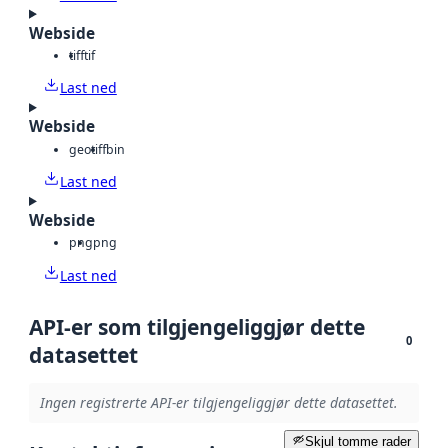
Webside
tiff
tif
Last ned
Webside
geotiff
bin
Last ned
Webside
png
png
Last ned
API-er som tilgjengeliggjør dette
0
datasettet
Ingen registrerte API-er tilgjengeliggjør dette datasettet.
Skjul tomme rader