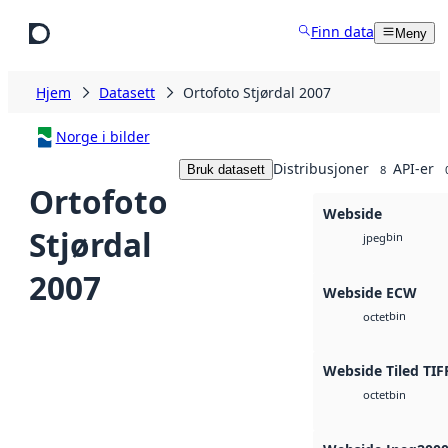
Hopp til hovedinnhold
Finn data
Meny
Hjem
Datasett
Ortofoto Stjørdal 2007
Norge i bilder
Distribusjoner
API-er
Bruk datasett
8
Ortofoto
Webside
Stjørdal
bin
jpeg
2007
Webside ECW
bin
octet
Webside Tiled TIF
bin
octet