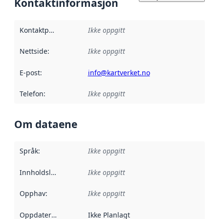
Kontaktinformasjon
Kontaktpunkt
:
Ikke oppgitt
Nettside
:
Ikke oppgitt
E-post
:
info@kartverket.no
Telefon
:
Ikke oppgitt
Om dataene
Språk
:
Ikke oppgitt
Innholdsleverandører
Ikke oppgitt
:
Opphav
:
Ikke oppgitt
Oppdateringsfrekvens
Ikke Planlagt
: