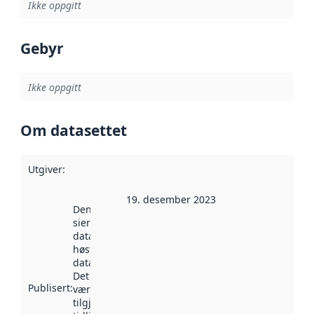
Ikke oppgitt
Gebyr
Ikke oppgitt
Om datasettet
Utgiver
:
19. desember 2023
Denne datoen
sier når
datasettet ble
høstet av
data.norge.no.
Det kan ha
Publisert
:
vært
tilgjengelig