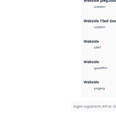
Webside Jpeg200
bin
octet
Webside Tiled Ge
bin
octet
Webside
tif
tiff
Webside
bin
geotiff
Webside
png
png
Ingen registrerte API-er ti