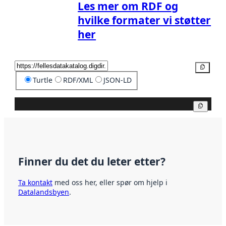
Les mer om RDF og
hvilke formater vi støtter
her
Kopier
Turtle
RDF/XML
JSON-LD
Kopier
Finner du det du leter etter?
Ta kontakt
med oss her, eller spør om hjelp i
Datalandsbyen
.