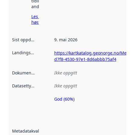
tidligere
andre steder.
Les mer om
høsting her
Sist oppdatert
:
9. mai 2026
Landingsside
:
https://kartkatalog.geonorge.no/Metad
d7f8-4530-97e1-8d6abbb75af4
Dokumentasjon
:
Ikke oppgitt
Datasettype
:
Ikke oppgitt
God (60%)
Metadatakvalitet
er en indikator
på hvor godt
datasettene er
beskrevet ved
Metadatakvalitet
:
hjelp