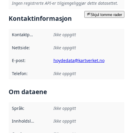
Ingen registrerte API-er tilgjengeliggjør dette datasettet.
Skjul tomme rader
Kontaktinformasjon
Kontaktpunkt
:
Ikke oppgitt
Nettside
:
Ikke oppgitt
E-post
:
hoydedata@kartverket.no
Telefon
:
Ikke oppgitt
Om dataene
Språk
:
Ikke oppgitt
Innholdsleverandører
Ikke oppgitt
: