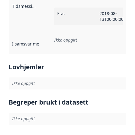
Tidsmessig avgrensning
:
Fra
:
2018-08-
13T00:00:00Z
Ikke oppgitt
I samsvar med
:
Referanse til en implementasjonsregel eller a
Lovhjemler
Ikke oppgitt
Begreper brukt i datasett
Ikke oppgitt