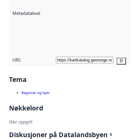
datasettene er
beskrevet ved
Metadatakvalitet
:
hjelp
avmetadata.
Les mer om
metadatakvalitet
her
URI:
Kopier
Tema
Regioner og byer
Nøkkelord
Ikke oppgitt
Diskusjoner på Datalandsbyen
0