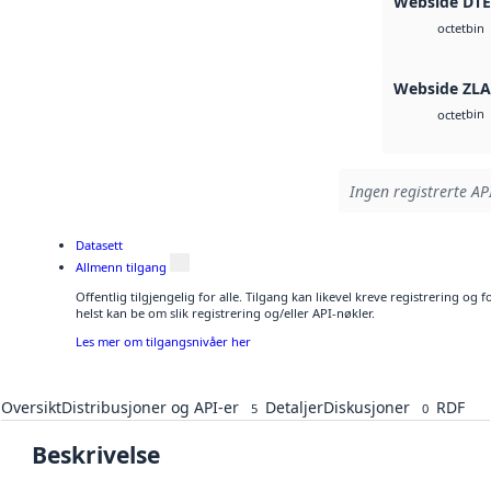
Webside DT
bin
octet
Webside ZLA
bin
octet
Ingen registrerte API
Datasett
Allmenn tilgang
Offentlig tilgjengelig for alle. Tilgang kan likevel kreve registrering o
helst kan be om slik registrering og/eller API-nøkler.
Les mer om tilgangsnivåer her
Oversikt
Distribusjoner og API-er
Detaljer
Diskusjoner
RDF
5
0
Beskrivelse