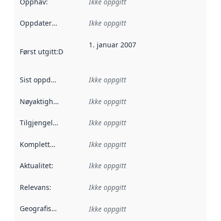
Opphav
:
Ikke oppgitt
Oppdateringsfrekvens
Ikke oppgitt
:
1. januar 2007
Først utgitt
:
Denne datoen sier når dataene i dette datasettet 
Sist oppdatert
:
Ikke oppgitt
Nøyaktighet
:
Ikke oppgitt
Tilgjengelighet
:
Ikke oppgitt
Kompletthet
:
Ikke oppgitt
Aktualitet
:
Ikke oppgitt
Relevans
:
Ikke oppgitt
Geografisk avgrensning
:
Ikke oppgitt