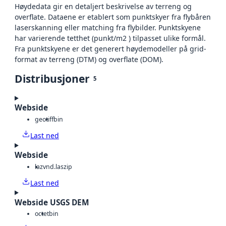
Høydedata gir en detaljert beskrivelse av terreng og
overflate. Dataene er etablert som punktskyer fra flybåren
laserskanning eller matching fra flybilder. Punktskyene
har varierende tetthet (punkt/m2 ) tilpasset ulike formål.
Fra punktskyene er det generert høydemodeller på grid-
format av terreng (DTM) og overflate (DOM).
Distribusjoner
5
Webside
geotiff
bin
Last ned
Webside
laz
vnd.laszip
Last ned
Webside USGS DEM
octet
bin