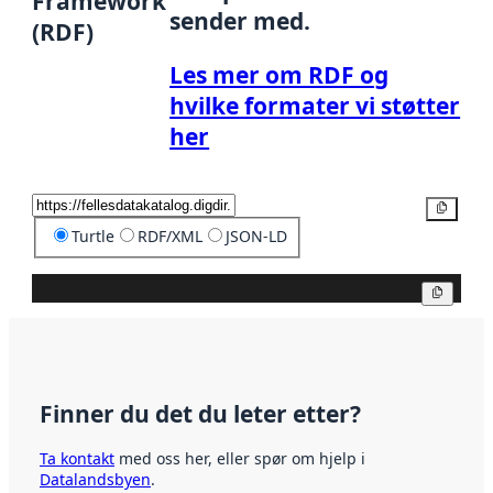
Framework
sender med.
(RDF)
Les mer om RDF og
hvilke formater vi støtter
her
Kopier
Turtle
RDF/XML
JSON-LD
Kopier
Finner du det du leter etter?
Ta kontakt
med oss her, eller spør om hjelp i
Datalandsbyen
.