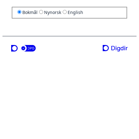
Bokmål
Nynorsk
English
en tjeneste fra