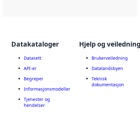
Datakataloger
Hjelp og veilednin
Datasett
Brukerveiledning
API-er
Datalandsbyen
Begreper
Teknisk
dokumentasjon
Informasjonsmodeller
Tjenester og
hendelser