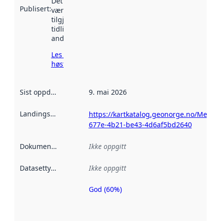
Det kan ha
Publisert
:
vært
tilgjengelig
tidligere
andre steder.
Les mer om
høsting her
Sist oppdatert
:
9. mai 2026
Landingsside
:
https://kartkatalog.geonorge.no/Metad
677e-4b21-be43-4d6af5bd2640
Dokumentasjon
:
Ikke oppgitt
Datasettype
:
Ikke oppgitt
God (60%)
Metadatakvalitet
er en indikator
på hvor godt