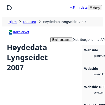
Hopp til hovedinnhold
Finn data
Meny
Hjem
Datasett
Høydedata Lyngseidet 2007
Kartverket
Distribusjoner
AP
Bruk datasett
5
Høydedata
Webside
Lyngseidet
bi
geotiff
2007
Webside
vnd.la
laz
Webside US
bin
octet