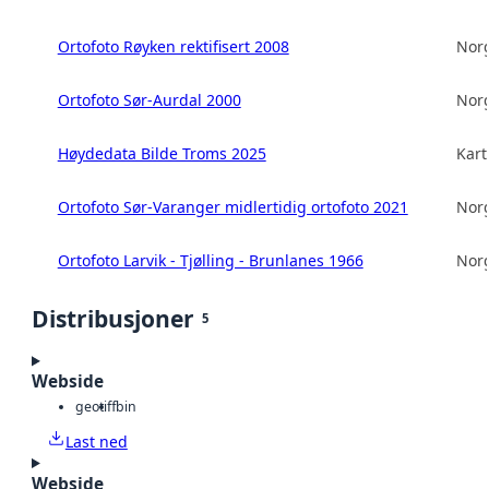
Ortofoto Røyken rektifisert 2008
Norg
Ortofoto Sør-Aurdal 2000
Norg
Høydedata Bilde Troms 2025
Kart
Ortofoto Sør-Varanger midlertidig ortofoto 2021
Norg
Ortofoto Larvik - Tjølling - Brunlanes 1966
Norg
Distribusjoner
5
Webside
geotiff
bin
Last ned
Webside