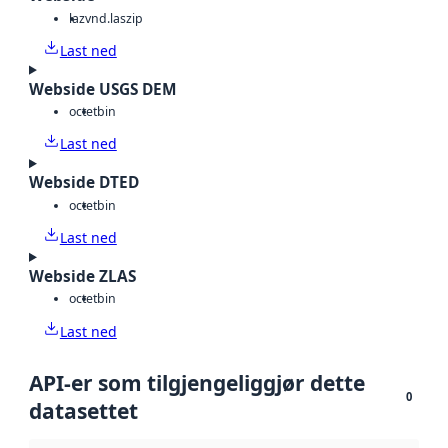
laz
vnd.laszip
Last ned
Webside USGS DEM
octet
bin
Last ned
Webside DTED
octet
bin
Last ned
Webside ZLAS
octet
bin
Last ned
API-er som tilgjengeliggjør dette
0
datasettet