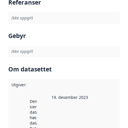
Referanser
Ikke oppgitt
Gebyr
Ikke oppgitt
Om datasettet
Utgiver
:
19. desember 2023
Denne datoen
sier når
datasettet ble
høstet av
data.norge.no.