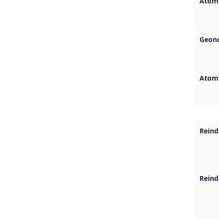
Atom
Geono
Atom
Reind
Reind