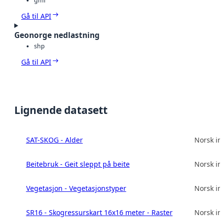
gml
Gå til API
Geonorge nedlastning
shp
Gå til API
Lignende datasett
SAT-SKOG - Alder
Norsk in
Beitebruk - Geit sleppt på beite
Norsk in
Vegetasjon - Vegetasjonstyper
Norsk in
SR16 - Skogressurskart 16x16 meter - Raster
Norsk in