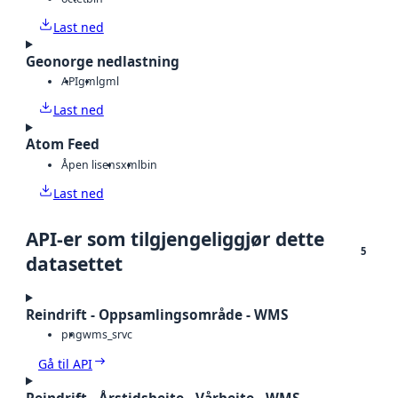
Last ned
Geonorge nedlastning
API
gml
gml
Last ned
Atom Feed
Åpen lisens
xml
bin
Last ned
API-er som tilgjengeliggjør dette
5
datasettet
Reindrift - Oppsamlingsområde - WMS
png
wms_srvc
Gå til API