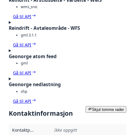
Reindrift - Årstidsbeite - Vårbeite - WMS
wms_srvc
Gå til API
Reindrift - Avtaleområde - WFS
gml 3.1.1
Gå til API
Geonorge atom feed
gml
Gå til API
Geonorge nedlastning
shp
Gå til API
Skjul tomme rader
Kontaktinformasjon
Kontaktpunkt
:
Ikke oppgitt