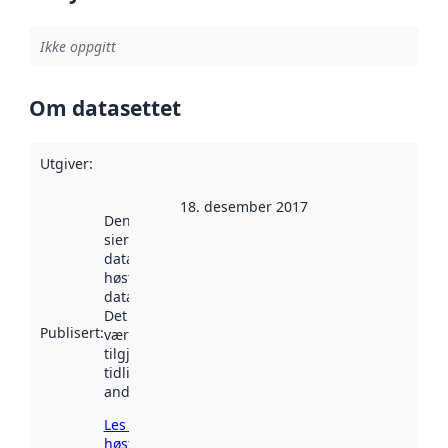
Ikke oppgitt
Om datasettet
Utgiver
:
18. desember 2017
Denne datoen
sier når
datasettet ble
høstet av
data.norge.no.
Det kan ha
Publisert
:
vært
tilgjengelig
tidligere
andre steder.
Les mer om
høsting her