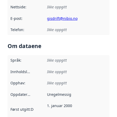
Nettside
:
Ikke oppgitt
E-post
:
gisdrift@nibio.no
Telefon
:
Ikke oppgitt
Om dataene
Språk
:
Ikke oppgitt
Innholdsleverandører
Ikke oppgitt
:
Opphav
:
Ikke oppgitt
Oppdateringsfrekvens
Uregelmessig
:
1. januar 2000
Først utgitt
:
Denne datoen sier når dataene i dette datasettet 