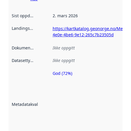
Sist oppdatert
:
2. mars 2026
Landingsside
:
https://kartkatalog.geonorge.no/Metada
4e0e-4be6-9e12-265c7b23505d
Dokumentasjon
:
Ikke oppgitt
Datasettype
:
Ikke oppgitt
God (72%)
Metadatakvalitet
er en indikator
på hvor godt
datasettene er
beskrevet ved
Metadatakvalitet
:
hjelp
avmetadata.
Les mer om
metadatakvalitet