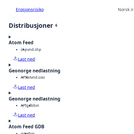
Erosjonsrisiko
Norsk in
Distribusjoner
6
Atom Feed
shp
vnd.shp
Last ned
Geonorge nedlastning
API
txt
vnd.sosi
Last ned
Geonorge nedlastning
API
gdb
bin
Last ned
Atom Feed GDB
octet
bin