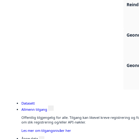
Reind
Geono
Geono
Datasett
Allmenn tilgang
Offentlig tilgjengelig for alle. Tilgang kan likevel kreve registrering o
om slik registrering og/eller API-nøkler.
Les mer om tilgangsnivåer her
Åpne data