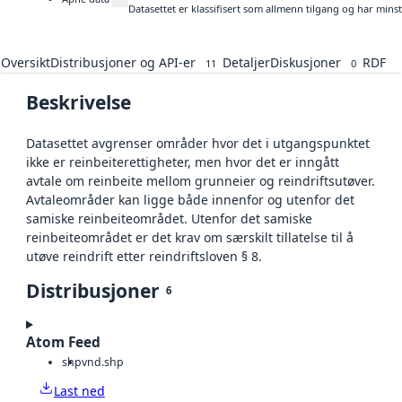
Datasettet er klassifisert som allmenn tilgang og har mins
Oversikt
Distribusjoner og API-er
Detaljer
Diskusjoner
RDF
11
0
Beskrivelse
Datasettet avgrenser områder hvor det i utgangspunktet
ikke er reinbeiterettigheter, men hvor det er inngått
avtale om reinbeite mellom grunneier og reindriftsutøver.
Avtaleområder kan ligge både innenfor og utenfor det
samiske reinbeiteområdet. Utenfor det samiske
reinbeiteområdet er det krav om særskilt tillatelse til å
utøve reindrift etter reindriftsloven § 8.
Distribusjoner
6
Atom Feed
shp
vnd.shp
Last ned