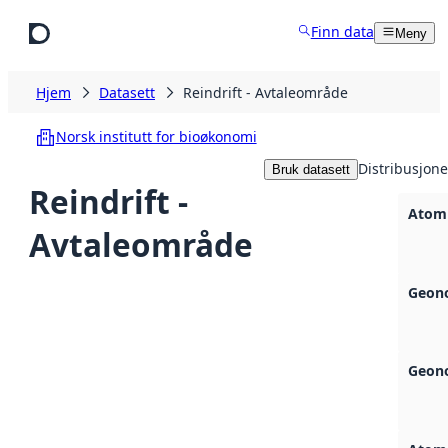
Hopp til hovedinnhold
Finn data
Meny
Hjem
Datasett
Reindrift - Avtaleområde
Norsk institutt for bioøkonomi
Distribusjone
Bruk datasett
Reindrift -
Atom
Avtaleområde
Geono
Geono