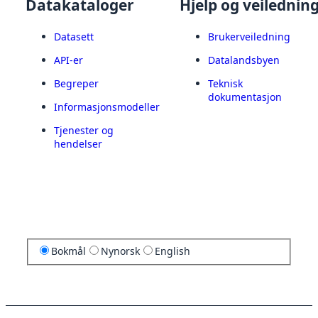
Datakataloger
Hjelp og veilednin
Datasett
Brukerveiledning
API-er
Datalandsbyen
Begreper
Teknisk
dokumentasjon
Informasjonsmodeller
Tjenester og
hendelser
Bokmål
Nynorsk
English