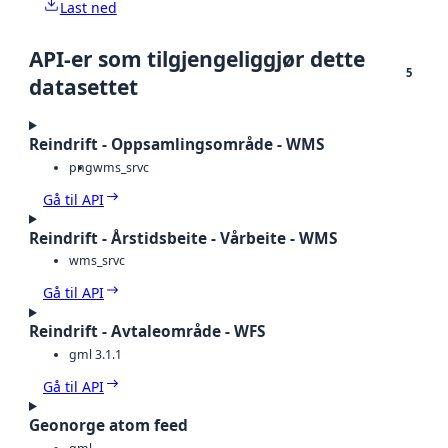
Last ned
API-er som tilgjengeliggjør dette
5
datasettet
Reindrift - Oppsamlingsområde - WMS
png
wms_srvc
Gå til API
Reindrift - Årstidsbeite - Vårbeite - WMS
wms_srvc
Gå til API
Reindrift - Avtaleområde - WFS
gml 3.1.1
Gå til API
Geonorge atom feed