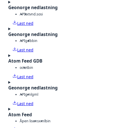
Geonorge nedlastning
API
txt
vnd.sosi
Last ned
Geonorge nedlastning
API
gdb
bin
Last ned
Atom Feed GDB
octet
bin
Last ned
Geonorge nedlastning
API
gml
gml
Last ned
Atom Feed
Åpen lisens
xml
bin