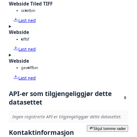
Webside Tiled TIFF
octet
bin
Last ned
Webside
tiff
tif
Last ned
Webside
geotiff
bin
Last ned
API-er som tilgjengeliggjør dette
0
datasettet
Ingen registrerte API-er tilgjengeliggjør dette datasettet.
Skjul tomme rader
Kontaktinformasjon