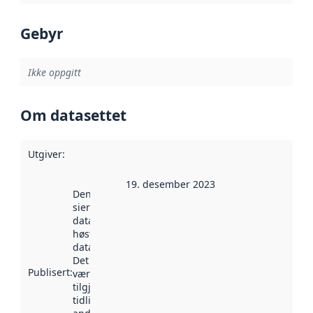
Gebyr
Ikke oppgitt
Om datasettet
Utgiver
:
19. desember 2023
Denne datoen
sier når
datasettet ble
høstet av
data.norge.no.
Det kan ha
Publisert
:
vært
tilgjengelig
tidligere