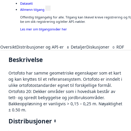
Datasett
Allmenn tilgang
Offentlig tilgjengelig for alle. Tilgang kan likevel kreve registrering o
be om slik registrering og/eller API-nøkler.
Les mer om tilgangsnivåer her
Oversikt
Distribusjoner og API-er
Detaljer
Diskusjoner
RDF
8
0
Beskrivelse
Ortofoto har samme geometriske egenskaper som et kart
og kan knyttes til et referansesystem. Ortofoto er inndelt i
ulike ortofotostandarder egnet til forskjellige formål.
Ortofoto 20: Dekker områder som i hovedsak består av
tett- og spredt bebyggelse og jordbruksområder.
Bakkeoppløsning er vanligvis > 0,15 – 0,25 m. Nøyaktighet
± 0.50 m.
Distribusjoner
8