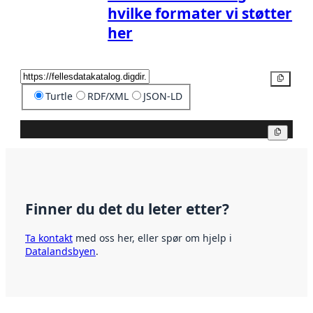
hvilke formater vi støtter
her
Kopier
Turtle
RDF/XML
JSON-LD
Kopier
Finner du det du leter etter?
Ta kontakt
med oss her, eller spør om hjelp i
Datalandsbyen
.