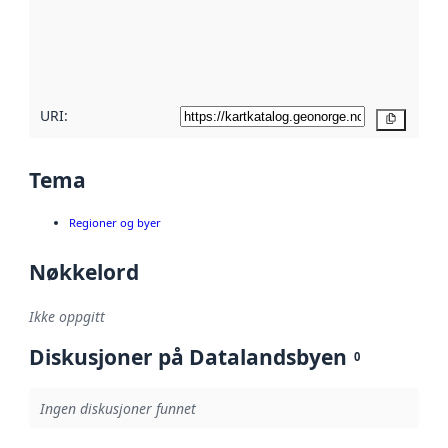
Les mer om
metadatakvalitet
her
URI:
Kopier
Tema
Regioner og byer
Nøkkelord
Ikke oppgitt
Diskusjoner på Datalandsbyen
0
Ingen diskusjoner funnet