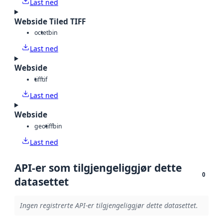
Last ned
Webside Tiled TIFF
octet
bin
Last ned
Webside
tiff
tif
Last ned
Webside
geotiff
bin
Last ned
API-er som tilgjengeliggjør dette
0
datasettet
Ingen registrerte API-er tilgjengeliggjør dette datasettet.