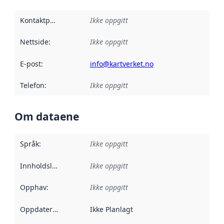
Kontaktpunkt
:
Ikke oppgitt
Nettside
:
Ikke oppgitt
E-post
:
info@kartverket.no
Telefon
:
Ikke oppgitt
Om dataene
Språk
:
Ikke oppgitt
Innholdsleverandører
Ikke oppgitt
:
Opphav
:
Ikke oppgitt
Oppdateringsfrekvens
Ikke Planlagt
: