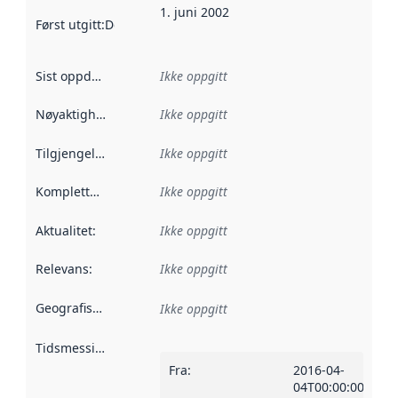
1. juni 2002
Først utgitt
:
Denne datoen sier når dataene i dette datasettet 
Sist oppdatert
:
Ikke oppgitt
Nøyaktighet
:
Ikke oppgitt
Tilgjengelighet
:
Ikke oppgitt
Kompletthet
:
Ikke oppgitt
Aktualitet
:
Ikke oppgitt
Relevans
:
Ikke oppgitt
Geografisk avgrensning
:
Ikke oppgitt
Tidsmessig avgrensning
:
Fra
:
2016-04-
04T00:00:00Z