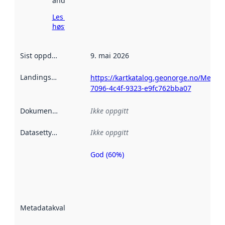
andre steder.
Les mer om
høsting her
Sist oppdatert
:
9. mai 2026
Landingsside
:
https://kartkatalog.geonorge.no/Metad
7096-4c4f-9323-e9fc762bba07
Dokumentasjon
:
Ikke oppgitt
Datasettype
:
Ikke oppgitt
God (60%)
Metadatakvalitet
er en indikator
på hvor godt
datasettene er
beskrevet ved
Metadatakvalitet
:
hjelp
avmetadata.