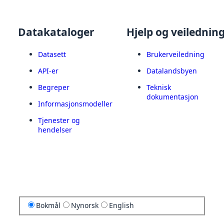
Datakataloger
Hjelp og veilednin
Datasett
Brukerveiledning
API-er
Datalandsbyen
Begreper
Teknisk
dokumentasjon
Informasjonsmodeller
Tjenester og
hendelser
Bokmål
Nynorsk
English