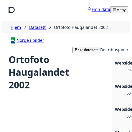
Hopp til hovedinnhold
Finn data
Meny
Hjem
Datasett
Ortofoto Haugalandet 2002
Norge i bilder
Distribusjoner
Bruk datasett
Ortofoto
Websid
Haugalandet
jpe
2002
Webside
oct
Websid
oct