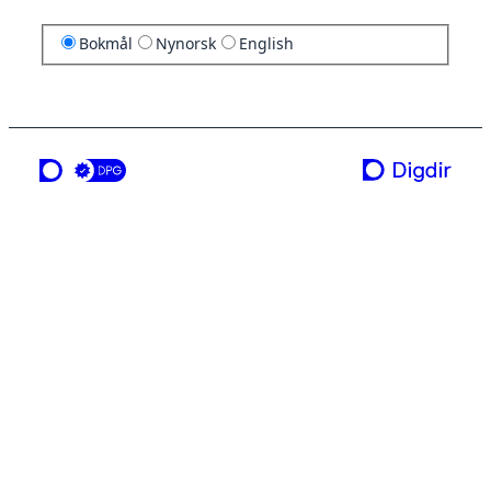
Bokmål
Nynorsk
English
en tjeneste fra