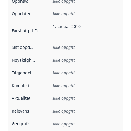
Opphav
:
Ikke oppgitt
Oppdateringsfrekvens
Ikke oppgitt
:
1. januar 2010
Først utgitt
:
Denne datoen sier når dataene i dette datasettet 
Sist oppdatert
:
Ikke oppgitt
Nøyaktighet
:
Ikke oppgitt
Tilgjengelighet
:
Ikke oppgitt
Kompletthet
:
Ikke oppgitt
Aktualitet
:
Ikke oppgitt
Relevans
:
Ikke oppgitt
Geografisk avgrensning
:
Ikke oppgitt