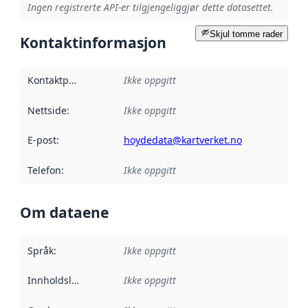
Ingen registrerte API-er tilgjengeliggjør dette datasettet.
Skjul tomme rader
Kontaktinformasjon
Kontaktpunkt
:
Ikke oppgitt
Nettside
:
Ikke oppgitt
E-post
:
hoydedata@kartverket.no
Telefon
:
Ikke oppgitt
Om dataene
Språk
:
Ikke oppgitt
Innholdsleverandører
Ikke oppgitt
: