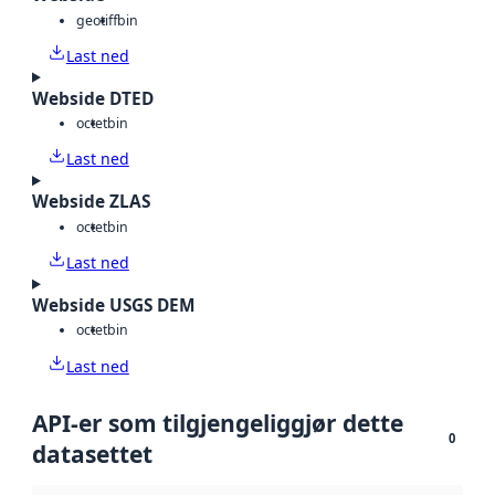
geotiff
bin
Last ned
Webside DTED
octet
bin
Last ned
Webside ZLAS
octet
bin
Last ned
Webside USGS DEM
octet
bin
Last ned
API-er som tilgjengeliggjør dette
0
datasettet