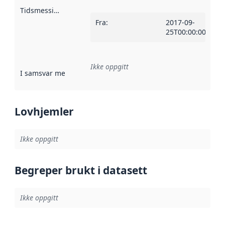
Tidsmessig avgrensning
:
Fra
:
2017-09-
25T00:00:00Z
Ikke oppgitt
I samsvar med
:
Referanse til en implementasjonsregel eller a
Lovhjemler
Ikke oppgitt
Begreper brukt i datasett
Ikke oppgitt