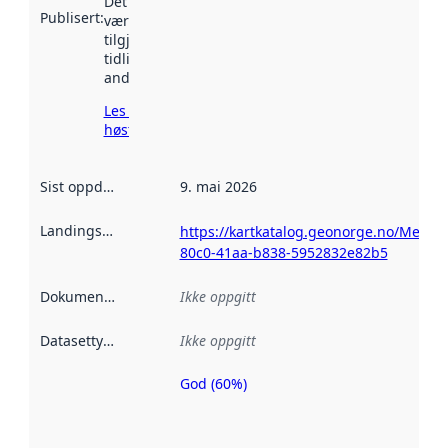
Det kan ha
Publisert
:
vært
tilgjengelig
tidligere
andre steder.
Les mer om
høsting her
Sist oppdatert
:
9. mai 2026
Landingsside
:
https://kartkatalog.geonorge.no/Metad
80c0-41aa-b838-5952832e82b5
Dokumentasjon
:
Ikke oppgitt
Datasettype
:
Ikke oppgitt
God (60%)
Metadatakvalitet
er en indikator
på hvor godt