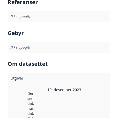
Referanser
Ikke oppgitt
Gebyr
Ikke oppgitt
Om datasettet
Utgiver
:
19. desember 2023
Denne datoen
sier når
datasettet ble
høstet av
data.norge.no.