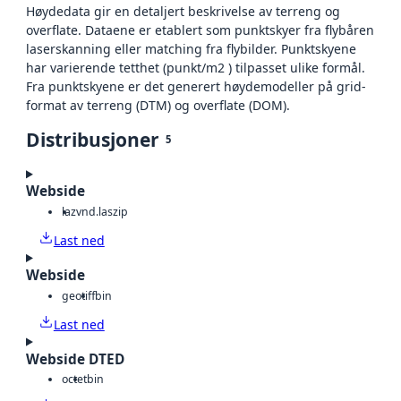
Høydedata gir en detaljert beskrivelse av terreng og
overflate. Dataene er etablert som punktskyer fra flybåren
laserskanning eller matching fra flybilder. Punktskyene
har varierende tetthet (punkt/m2 ) tilpasset ulike formål.
Fra punktskyene er det generert høydemodeller på grid-
format av terreng (DTM) og overflate (DOM).
Distribusjoner
5
Webside
laz
vnd.laszip
Last ned
Webside
geotiff
bin
Last ned
Webside DTED
octet
bin