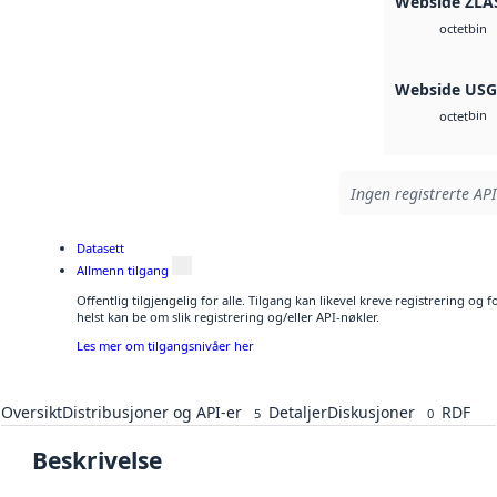
Webside ZLA
bin
octet
Webside US
bin
octet
Ingen registrerte API
Datasett
Allmenn tilgang
Offentlig tilgjengelig for alle. Tilgang kan likevel kreve registrering o
helst kan be om slik registrering og/eller API-nøkler.
Les mer om tilgangsnivåer her
Oversikt
Distribusjoner og API-er
Detaljer
Diskusjoner
RDF
5
0
Beskrivelse