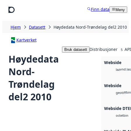
Hopp til hovedinnhold
Finn data
Meny
Hjem
Datasett
Høydedata Nord-Trøndelag del2 2010
Kartverket
Distribusjoner
API
Bruk datasett
5
Høydedata
Webside
Nord-
vnd.las
laz
Trøndelag
Webside
bin
del2 2010
geotiff
Webside DTE
bin
octet