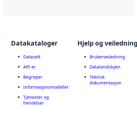
Datakataloger
Hjelp og veilednin
Datasett
Brukerveiledning
API-er
Datalandsbyen
Begreper
Teknisk
dokumentasjon
Informasjonsmodeller
Tjenester og
hendelser