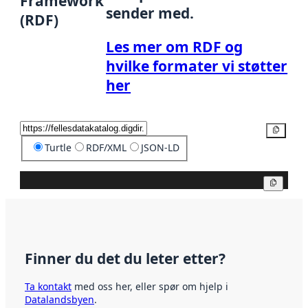
Framework
sender med.
(RDF)
Les mer om RDF og
hvilke formater vi støtter
her
Kopier
Turtle
RDF/XML
JSON-LD
Kopier
Finner du det du leter etter?
Ta kontakt
med oss her, eller spør om hjelp i
Datalandsbyen
.