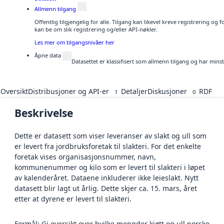
Allmenn tilgang
Offentlig tilgjengelig for alle. Tilgang kan likevel kreve registrering o
kan be om slik registrering og/eller API-nøkler.
Les mer om tilgangsnivåer her
Åpne data
Datasettet er klassifisert som allmenn tilgang og har mins
Oversikt
Distribusjoner og API-er
Detaljer
Diskusjoner
RDF
1
0
Beskrivelse
Dette er datasett som viser leveranser av slakt og ull som
er levert fra jordbruksforetak til slakteri. For det enkelte
foretak vises organisasjonsnummer, navn,
kommunenummer og kilo som er levert til slakteri i løpet
av kalenderåret. Dataene inkluderer ikke leieslakt. Nytt
datasett blir lagt ut årlig. Dette skjer ca. 15. mars, året
etter at dyrene er levert til slakteri.
Formål: Gi oversikt over hvilke mengder kjøtt og ull norske