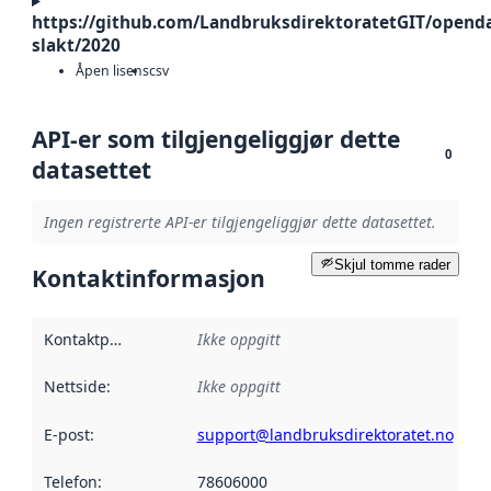
https://github.com/LandbruksdirektoratetGIT/openda
slakt/2020
Åpen lisens
csv
API-er som tilgjengeliggjør dette
0
datasettet
Ingen registrerte API-er tilgjengeliggjør dette datasettet.
Skjul tomme rader
Kontaktinformasjon
Kontaktpunkt
:
Ikke oppgitt
Nettside
:
Ikke oppgitt
E-post
:
support@landbruksdirektoratet.no
Telefon
:
78606000