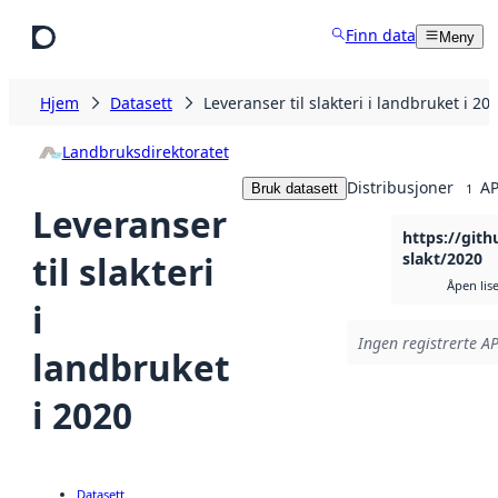
Hopp til hovedinnhold
Finn data
Meny
Hjem
Datasett
Leveranser til slakteri i landbruket i 20
Landbruksdirektoratet
Distribusjoner
AP
Bruk datasett
1
Leveranser
https://git
til slakteri
slakt/2020
Åpen lis
i
Ingen registrerte AP
landbruket
i 2020
Datasett