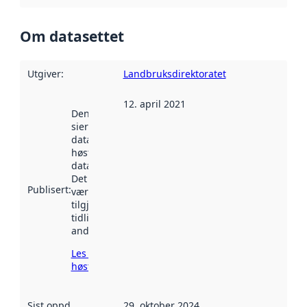
Om datasettet
Utgiver
:
Landbruksdirektoratet
12. april 2021
Denne datoen
sier når
datasettet ble
høstet av
data.norge.no.
Det kan ha
Publisert
:
vært
tilgjengelig
tidligere
andre steder.
Les mer om
høsting her
Sist oppdatert
:
29. oktober 2024