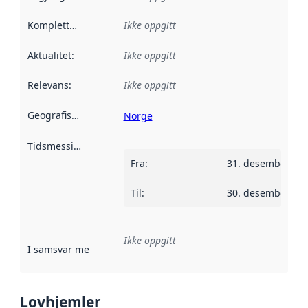
Kompletthet
:
Ikke oppgitt
Aktualitet
:
Ikke oppgitt
Relevans
:
Ikke oppgitt
Geografisk avgrensning
:
Norge
Tidsmessig avgrensning
:
Fra
:
31. desember 20
Til
:
30. desember 20
Ikke oppgitt
I samsvar med
:
Referanse til en implementasjonsregel eller a
Lovhjemler