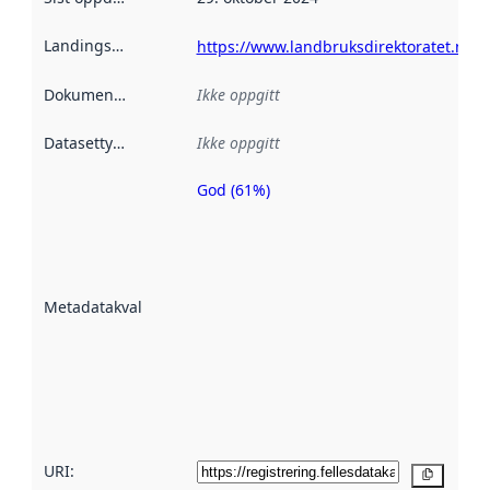
Landingsside
:
https://www.landbruksdirektoratet.no/n
Dokumentasjon
:
Ikke oppgitt
Datasettype
:
Ikke oppgitt
God (61%)
Metadatakvalitet
er en indikator
på hvor godt
datasettene er
beskrevet ved
Metadatakvalitet
:
hjelp
avmetadata.
Les mer om
metadatakvalitet
her
URI:
Kopier