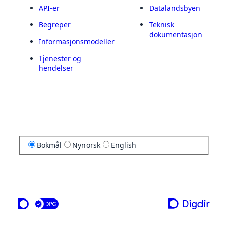
API-er
Datalandsbyen
Begreper
Teknisk
dokumentasjon
Informasjonsmodeller
Tjenester og
hendelser
Bokmål
Nynorsk
English
en tjeneste fra