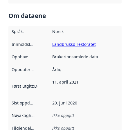
Om dataene
Språk
:
Norsk
Innholdsleverandører
Landbruksdirektoratet
:
Opphav
:
Brukerinnsamlede data
Oppdateringsfrekvens
Årlig
:
11. april 2021
Først utgitt
:
Denne datoen sier når dataene i dette datasettet 
Sist oppdatert
:
20. juni 2020
Nøyaktighet
:
Ikke oppgitt
Tilgjengelighet
:
Ikke oppgitt