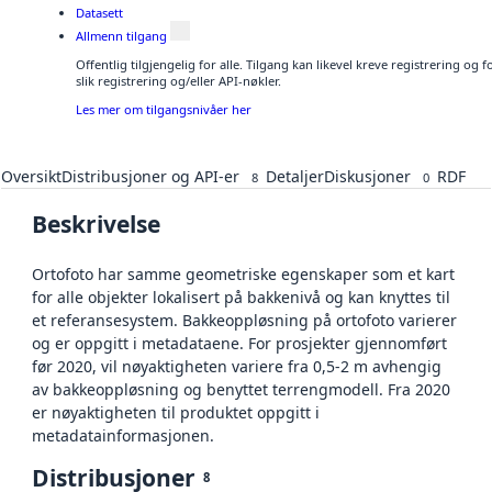
Datasett
Allmenn tilgang
Offentlig tilgjengelig for alle. Tilgang kan likevel kreve registrering o
slik registrering og/eller API-nøkler.
Les mer om tilgangsnivåer her
Oversikt
Distribusjoner og API-er
Detaljer
Diskusjoner
RDF
8
0
Beskrivelse
Ortofoto har samme geometriske egenskaper som et kart
for alle objekter lokalisert på bakkenivå og kan knyttes til
et referansesystem. Bakkeoppløsning på ortofoto varierer
og er oppgitt i metadataene. For prosjekter gjennomført
før 2020, vil nøyaktigheten variere fra 0,5-2 m avhengig
av bakkeoppløsning og benyttet terrengmodell. Fra 2020
er nøyaktigheten til produktet oppgitt i
metadatainformasjonen.
Distribusjoner
8