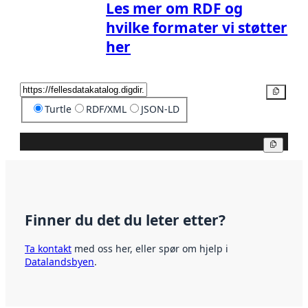
Les mer om RDF og
hvilke formater vi støtter
her
Kopier
Turtle
RDF/XML
JSON-LD
Kopier
Finner du det du leter etter?
Ta kontakt
med oss her, eller spør om hjelp i
Datalandsbyen
.