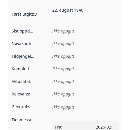
22. august 1946
Først utgitt
:
Denne datoen sier når dataene i dette datasettet 
Sist oppdatert
:
Ikke oppgitt
Nøyaktighet
:
Ikke oppgitt
Tilgjengelighet
:
Ikke oppgitt
Kompletthet
:
Ikke oppgitt
Aktualitet
:
Ikke oppgitt
Relevans
:
Ikke oppgitt
Geografisk avgrensning
:
Ikke oppgitt
Tidsmessig avgrensning
:
Fra
:
2026-02-