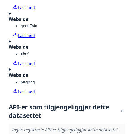
Last ned
Webside
geotiff
bin
Last ned
Webside
tiff
tif
Last ned
Webside
png
png
Last ned
API-er som tilgjengeliggjør dette
0
datasettet
Ingen registrerte API-er tilgjengeliggjør dette datasettet.