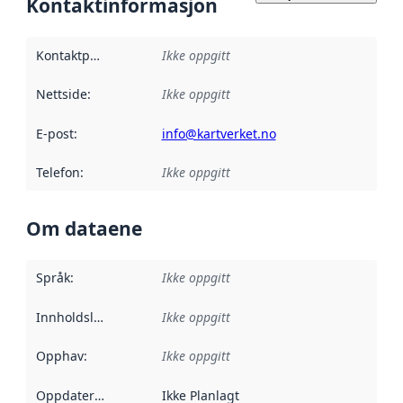
Kontaktinformasjon
Kontaktpunkt
:
Ikke oppgitt
Nettside
:
Ikke oppgitt
E-post
:
info@kartverket.no
Telefon
:
Ikke oppgitt
Om dataene
Språk
:
Ikke oppgitt
Innholdsleverandører
Ikke oppgitt
:
Opphav
:
Ikke oppgitt
Oppdateringsfrekvens
Ikke Planlagt
: