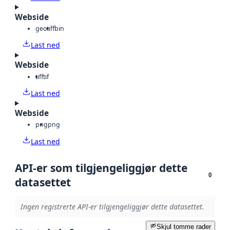
Webside
geotiff
bin
Last ned
Webside
tiff
tif
Last ned
Webside
png
png
Last ned
API-er som tilgjengeliggjør dette
0
datasettet
Ingen registrerte API-er tilgjengeliggjør dette datasettet.
Skjul tomme rader