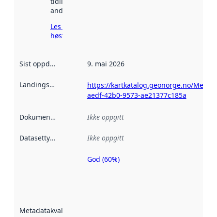
tidligere
andre steder.
Les mer om
høsting her
Sist oppdatert
:
9. mai 2026
Landingsside
:
https://kartkatalog.geonorge.no/Metad
aedf-42b0-9573-ae21377c185a
Dokumentasjon
:
Ikke oppgitt
Datasettype
:
Ikke oppgitt
God (60%)
Metadatakvalitet
er en indikator
på hvor godt
datasettene er
beskrevet ved
Metadatakvalitet
:
hjelp