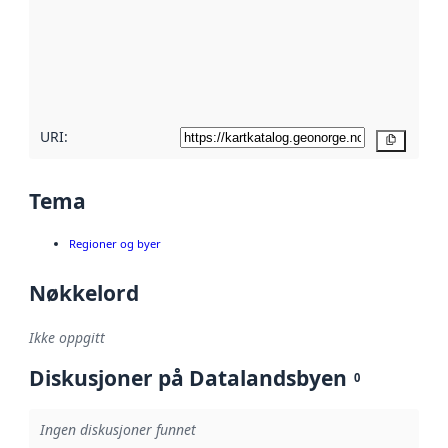
avmetadata.
Les mer om
metadatakvalitet
her
URI:
Kopier
Tema
Regioner og byer
Nøkkelord
Ikke oppgitt
Diskusjoner på Datalandsbyen
0
Ingen diskusjoner funnet