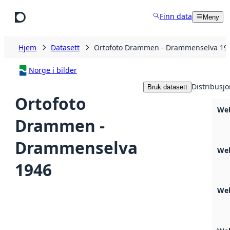
Hopp til hovedinnhold
Finn data
Meny
Hjem
Datasett
Ortofoto Drammen - Drammenselva 19
Norge i bilder
Distribusjo
Bruk datasett
Ortofoto
We
Drammen -
Drammenselva
We
1946
Web