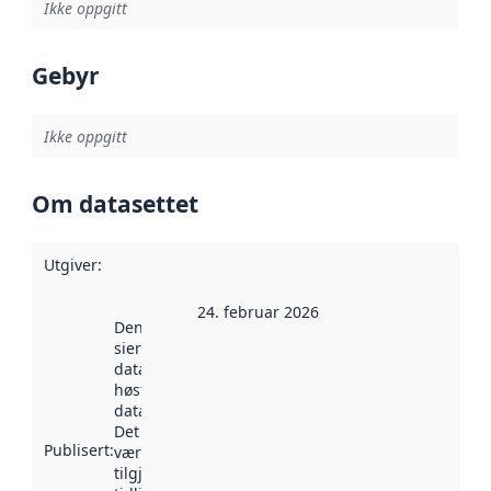
Ikke oppgitt
Gebyr
Ikke oppgitt
Om datasettet
Utgiver
:
24. februar 2026
Denne datoen
sier når
datasettet ble
høstet av
data.norge.no.
Det kan ha
Publisert
:
vært
tilgjengelig