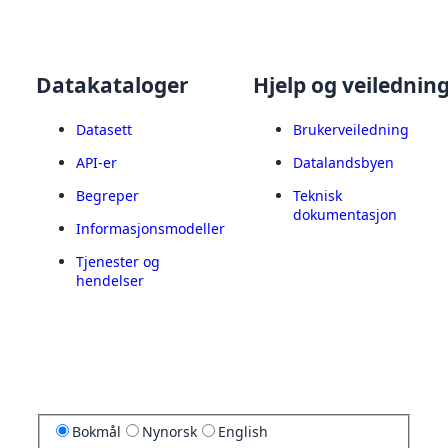
Datakataloger
Hjelp og veilednin
Datasett
Brukerveiledning
API-er
Datalandsbyen
Begreper
Teknisk
dokumentasjon
Informasjonsmodeller
Tjenester og
hendelser
Bokmål
Nynorsk
English