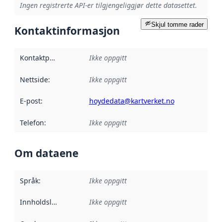
Ingen registrerte API-er tilgjengeliggjør dette datasettet.
Skjul tomme rader
Kontaktinformasjon
Kontaktpunkt
:
Ikke oppgitt
Nettside
:
Ikke oppgitt
E-post
:
hoydedata@kartverket.no
Telefon
:
Ikke oppgitt
Om dataene
Språk
:
Ikke oppgitt
Innholdsleverandører
Ikke oppgitt
: