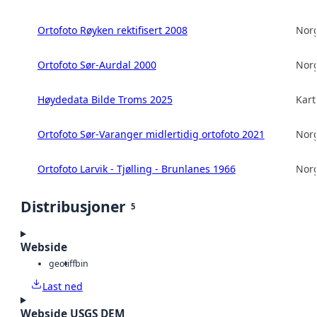
Ortofoto Røyken rektifisert 2008
Norg
Ortofoto Sør-Aurdal 2000
Norg
Høydedata Bilde Troms 2025
Kart
Ortofoto Sør-Varanger midlertidig ortofoto 2021
Norg
Ortofoto Larvik - Tjølling - Brunlanes 1966
Norg
Distribusjoner
5
Webside
geotiff
bin
Last ned
Webside USGS DEM