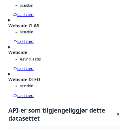
octet
bin
Last ned
Webside ZLAS
octet
bin
Last ned
Webside
laz
vnd.laszip
Last ned
Webside DTED
octet
bin
Last ned
API-er som tilgjengeliggjør dette
0
datasettet