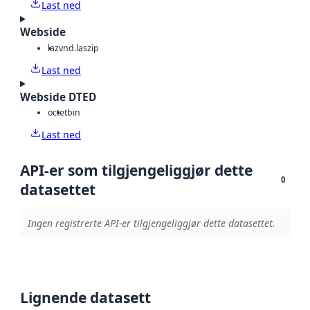
Last ned
Webside
laz
vnd.laszip
Last ned
Webside DTED
octet
bin
Last ned
API-er som tilgjengeliggjør dette
0
datasettet
Ingen registrerte API-er tilgjengeliggjør dette datasettet.
Lignende datasett