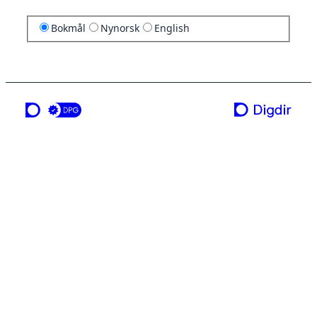
Bokmål
Nynorsk
English
en tjeneste fra