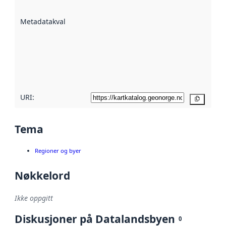
datasettene er
beskrevet ved
Metadatakvalitet
:
hjelp
avmetadata.
Les mer om
metadatakvalitet
her
URI:
Kopier
Tema
Regioner og byer
Nøkkelord
Ikke oppgitt
Diskusjoner på Datalandsbyen
0