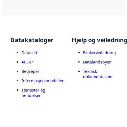
Datakataloger
Hjelp og veilednin
Datasett
Brukerveiledning
API-er
Datalandsbyen
Begreper
Teknisk
dokumentasjon
Informasjonsmodeller
Tjenester og
hendelser