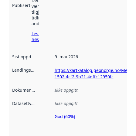
Det kan ha
Publisert
:
vært
tilgjengelig
tidligere
andre steder.
Les mer om
høsting her
Sist oppdatert
:
9. mai 2026
Landingsside
:
https://kartkatalog.geonorge.no/Metad
1502-4cf2-9b21-4dffc12950fc
Dokumentasjon
:
Ikke oppgitt
Datasettype
:
Ikke oppgitt
God (60%)
Metadatakvalitet
er en indikator
på hvor godt