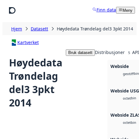
Hopp til hovedinnhold
Finn data
Meny
Hjem
Datasett
Høydedata Trøndelag del3 3pkt 2014
Kartverket
Distribusjoner
API
Bruk datasett
5
Høydedata
Webside
Trøndelag
bin
geotiff
del3 3pkt
Webside US
bin
2014
octet
Webside ZLA
bin
octet