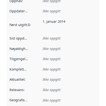
Opphav
:
Ikke oppgitt
Oppdateringsfrekvens
Ikke oppgitt
:
1. januar 2014
Først utgitt
:
Denne datoen sier når dataene i dette datasettet 
Sist oppdatert
:
Ikke oppgitt
Nøyaktighet
:
Ikke oppgitt
Tilgjengelighet
:
Ikke oppgitt
Kompletthet
:
Ikke oppgitt
Aktualitet
:
Ikke oppgitt
Relevans
:
Ikke oppgitt
Geografisk avgrensning
:
Ikke oppgitt