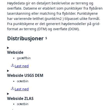
Høydedata gir en detaljert beskrivelse av terreng og
overflate. Dataene er etablert som punktskyer fra flybåren
laserskanning eller matching fra flybilder. Punktskyene
har varierende tetthet (punkt/m2 ) tilpasset ulike formål.
Fra punktskyene er det generert høydemodeller på grid-
format av terreng (DTM) og overflate (DOM).
Distribusjoner
5
Webside
geotiff
bin
Last ned
Webside USGS DEM
octet
bin
Last ned
Webside ZLAS
octet
bin