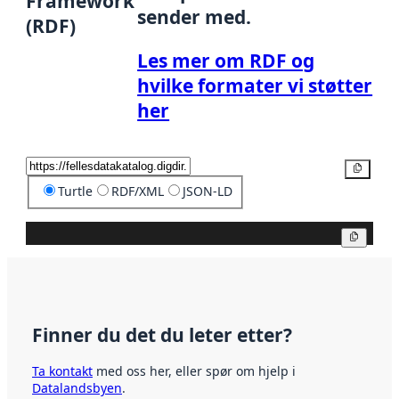
Framework
sender med.
(RDF)
Les mer om RDF og
hvilke formater vi støtter
her
Kopier
Turtle
RDF/XML
JSON-LD
Kopier
Finner du det du leter etter?
Ta kontakt
med oss her, eller spør om hjelp i
Datalandsbyen
.