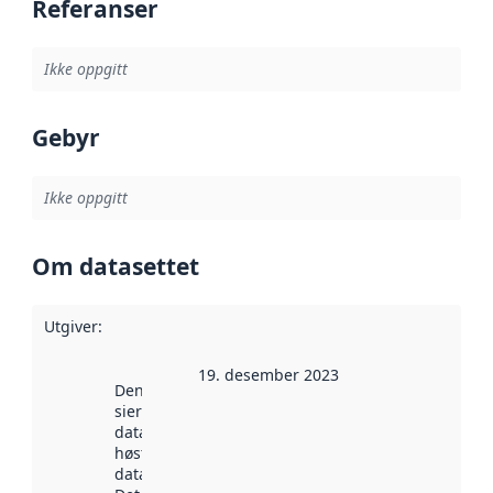
Referanser
Ikke oppgitt
Gebyr
Ikke oppgitt
Om datasettet
Utgiver
:
19. desember 2023
Denne datoen
sier når
datasettet ble
høstet av
data.norge.no.