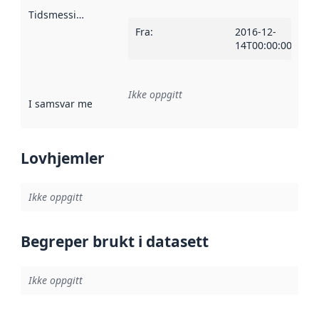
Tidsmessig avgrensning
:
Fra
:
2016-12-
14T00:00:00Z
Ikke oppgitt
I samsvar med
:
Referanse til en implementasjonsregel eller a
Lovhjemler
Ikke oppgitt
Begreper brukt i datasett
Ikke oppgitt