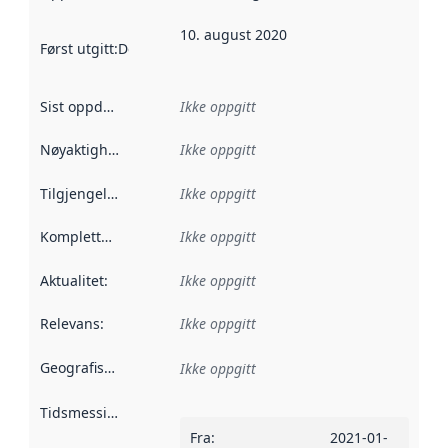
10. august 2020
Først utgitt
:
Denne datoen sier når dataene i dette datasettet 
Sist oppdatert
:
Ikke oppgitt
Nøyaktighet
:
Ikke oppgitt
Tilgjengelighet
:
Ikke oppgitt
Kompletthet
:
Ikke oppgitt
Aktualitet
:
Ikke oppgitt
Relevans
:
Ikke oppgitt
Geografisk avgrensning
:
Ikke oppgitt
Tidsmessig avgrensning
:
Fra
:
2021-01-