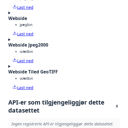
Last ned
Webside
jpeg
bin
Last ned
Webside Jpeg2000
octet
bin
Last ned
Webside Tiled GeoTIFF
octet
bin
Last ned
API-er som tilgjengeliggjør dette
0
datasettet
Ingen registrerte API-er tilgjengeliggjør dette datasettet.