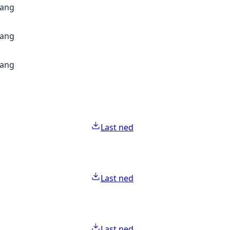
gang
gang
gang
Last ned
Last ned
Last ned