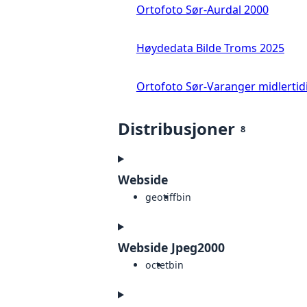
Ortofoto Sør-Aurdal 2000
Høydedata Bilde Troms 2025
Ortofoto Sør-Varanger midlertid
Distribusjoner
8
Webside
geotiff
bin
Webside Jpeg2000
octet
bin