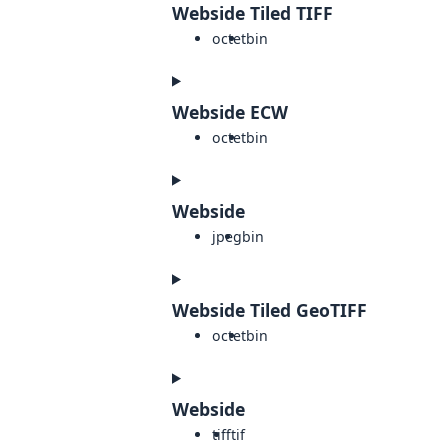
Webside Tiled TIFF
octet
bin
Webside ECW
octet
bin
Webside
jpeg
bin
Webside Tiled GeoTIFF
octet
bin
Webside
tiff
tif