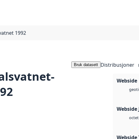
vatnet 1992
Distribusjoner
Bruk datasett
alsvatnet-
Webside
992
geoti
Webside 
octet
Webside 