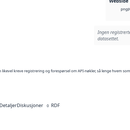
Webside
p
png
Ingen registrert
datasettet.
kan likevel kreve registrering og forespørsel om API-nøkler, så lenge hvem som
Detaljer
Diskusjoner
RDF
0