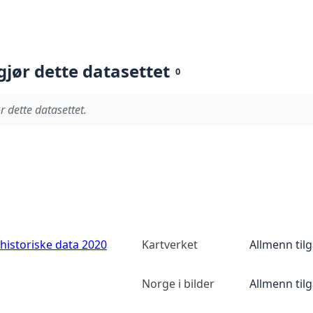
gjør dette datasettet
0
r dette datasettet.
historiske data 2020
Kartverket
Allmenn til
Norge i bilder
Allmenn til