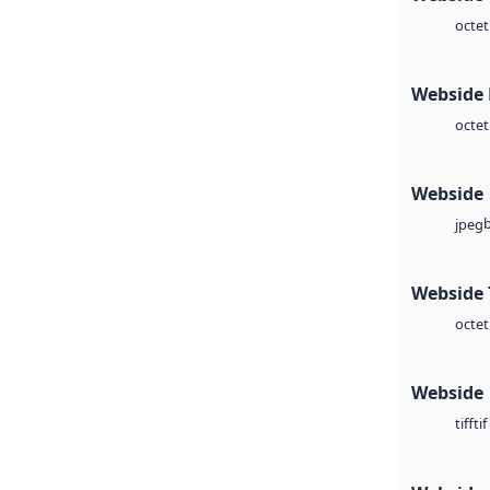
octet
Webside
octet
Webside
jpeg
Webside 
octet
Webside
tif
tiff