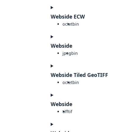
Webside ECW
octet
bin
Webside
jpeg
bin
Webside Tiled GeoTIFF
octet
bin
Webside
tiff
tif