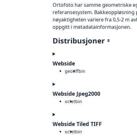
Ortofoto har samme geometriske egen
referansesystem. Bakkeoppløsning på
nøyaktigheten variere fra 0,5-2 m a
oppgitt i metadatainformasjonen.
Distribusjoner
8
Webside
geotiff
bin
Webside Jpeg2000
octet
bin
Webside Tiled TIFF
octet
bin