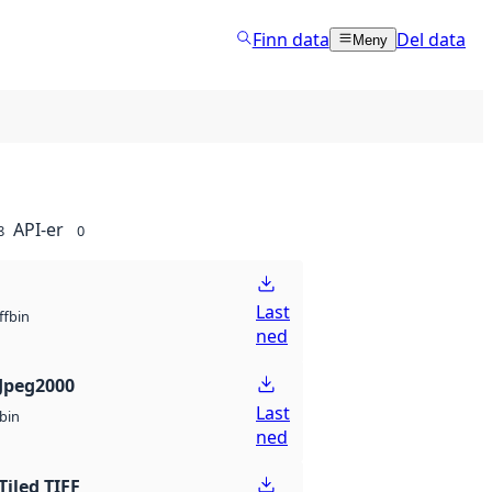
Finn data
Del data
Meny
API-er
8
0
Last
bin
ff
ned
Jpeg2000
Last
bin
ned
Tiled TIFF