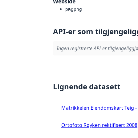
Webside
png
png
API-er som tilgjengelig
Ingen registrerte API-er tilgjengeliggjø
Lignende datasett
Matrikkelen Eiendomskart Teig - 
Ortofoto Røyken rektifisert 2008