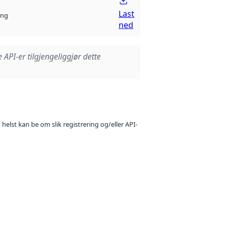
Last
ng
ned
e API-er tilgjengeliggjør dette
 helst kan be om slik registrering og/eller API-