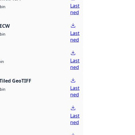
Last
bin
ned
 ECW
Last
bin
ned
Last
bin
ned
Tiled GeoTIFF
Last
bin
ned
Last
ned