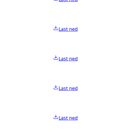
Last ned
Last ned
Last ned
Last ned