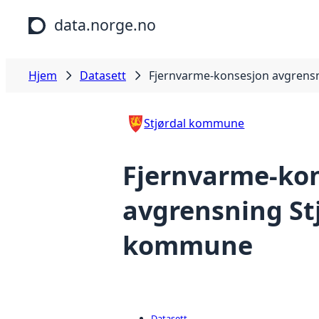
Hopp til hovedinnhold
data.norge.no
Hjem
Datasett
Fjernvarme-konsesjon avgrens
Stjørdal kommune
Fjernvarme-ko
avgrensning St
kommune
Datasett