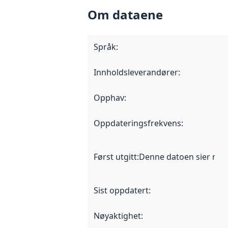
Om dataene
Språk
:
Innholdsleverandører
:
Opphav
:
Oppdateringsfrekvens
:
Først utgitt
:
Denne datoen sier når d
Sist oppdatert
:
Nøyaktighet
: