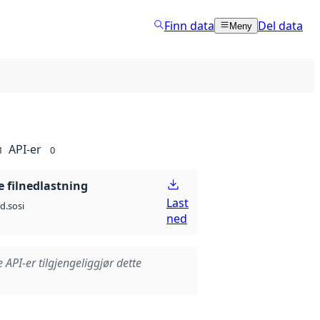
Finn data
Del data
Meny
API-er
1
0
 filnedlastning
Last
d.sosi
ned
e API-er tilgjengeliggjør dette