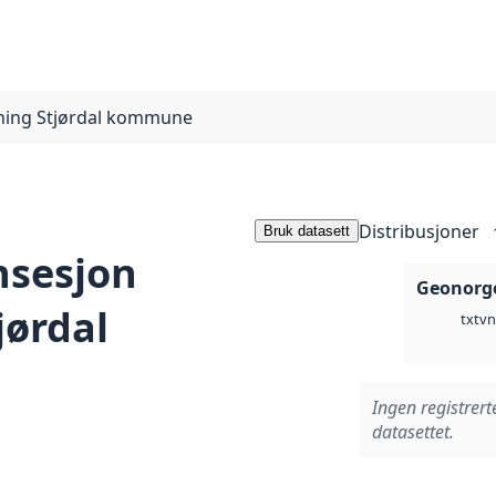
ning Stjørdal kommune
Distribusjoner
Bruk datasett
nsesjon
Geonorge
jørdal
vn
txt
Ingen registrert
datasettet.