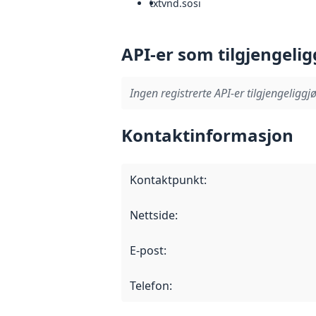
txt
vnd.sosi
API-er som tilgjengelig
Ingen registrerte API-er tilgjengeliggjø
Kontaktinformasjon
Kontaktpunkt
:
Nettside
:
E-post
:
Telefon
: