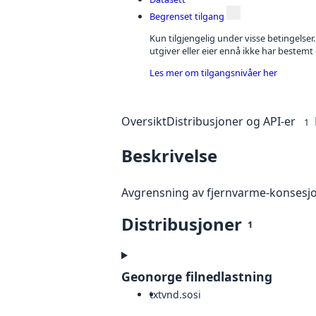
Begrenset tilgang
Kun tilgjengelig under visse betingelser
utgiver eller eier ennå ikke har bestemt
Les mer om tilgangsnivåer her
Oversikt
Distribusjoner og API-er
1
Beskrivelse
Avgrensning av fjernvarme-konsesjon
Distribusjoner
1
Geonorge filnedlastning
txt
vnd.sosi