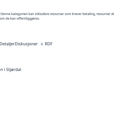
. Denne kategorien kan inkludere ressurser som krever betaling, ressurser del
 om de kan offentliggjøres.
Detaljer
Diskusjoner
RDF
0
 i Stjørdal