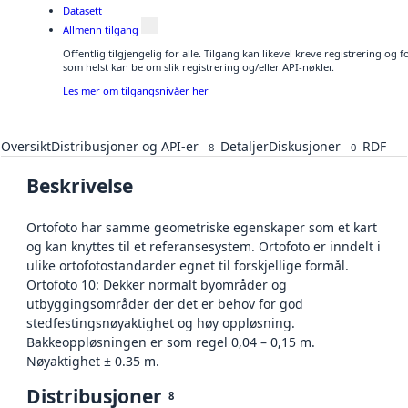
Datasett
Allmenn tilgang
Offentlig tilgjengelig for alle. Tilgang kan likevel kreve registrering og
som helst kan be om slik registrering og/eller API-nøkler.
Les mer om tilgangsnivåer her
Oversikt
Distribusjoner og API-er
Detaljer
Diskusjoner
RDF
8
0
Beskrivelse
Ortofoto har samme geometriske egenskaper som et kart
og kan knyttes til et referansesystem. Ortofoto er inndelt i
ulike ortofotostandarder egnet til forskjellige formål.
Ortofoto 10: Dekker normalt byområder og
utbyggingsområder der det er behov for god
stedfestingsnøyaktighet og høy oppløsning.
Bakkeoppløsningen er som regel 0,04 – 0,15 m.
Nøyaktighet ± 0.35 m.
Distribusjoner
8