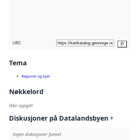
avmetadata.
Les mer om
metadatakvalitet
her
URI:
Kopier
Tema
Regioner og byer
Nøkkelord
Ikke oppgitt
Diskusjoner på Datalandsbyen
0
Ingen diskusjoner funnet