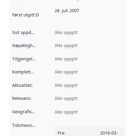
28. juli 2007
Først utgitt
:
Denne datoen sier når dataene i dette datasettet 
Sist oppdatert
:
Ikke oppgitt
Nøyaktighet
:
Ikke oppgitt
Tilgjengelighet
:
Ikke oppgitt
Kompletthet
:
Ikke oppgitt
Aktualitet
:
Ikke oppgitt
Relevans
:
Ikke oppgitt
Geografisk avgrensning
:
Ikke oppgitt
Tidsmessig avgrensning
:
Fra
:
2016-03-