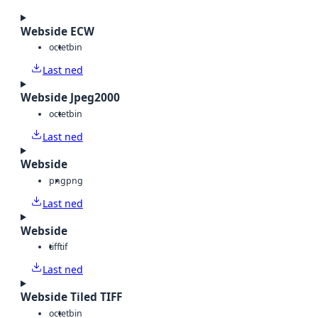
Webside ECW
octet
bin
Last ned
Webside Jpeg2000
octet
bin
Last ned
Webside
png
png
Last ned
Webside
tiff
tif
Last ned
Webside Tiled TIFF
octet
bin