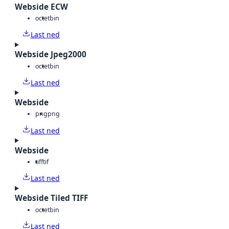
Webside ECW
octet
bin
Last ned
Webside Jpeg2000
octet
bin
Last ned
Webside
png
png
Last ned
Webside
tiff
tif
Last ned
Webside Tiled TIFF
octet
bin
Last ned