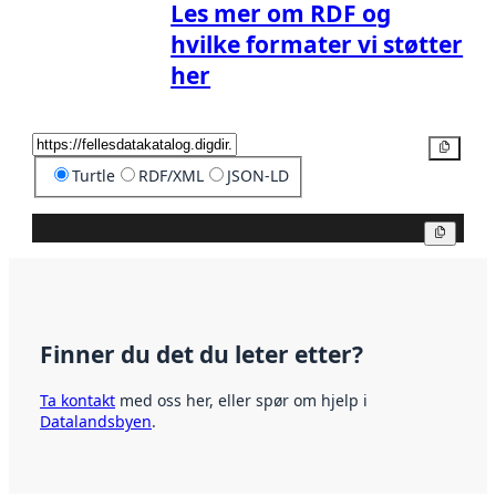
Les mer om RDF og
hvilke formater vi støtter
her
Kopier
Turtle
RDF/XML
JSON-LD
Kopier
Finner du det du leter etter?
Ta kontakt
med oss her, eller spør om hjelp i
Datalandsbyen
.