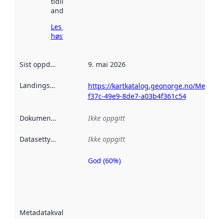
tidligere
andre steder.
Les mer om
høsting her
Sist oppdatert
:
9. mai 2026
Landingsside
:
https://kartkatalog.geonorge.no/Metad
f37c-49e9-8de7-a03b4f361c54
Dokumentasjon
:
Ikke oppgitt
Datasettype
:
Ikke oppgitt
God (60%)
Metadatakvalitet
er en indikator
på hvor godt
datasettene er
beskrevet ved
Metadatakvalitet
:
hjelp