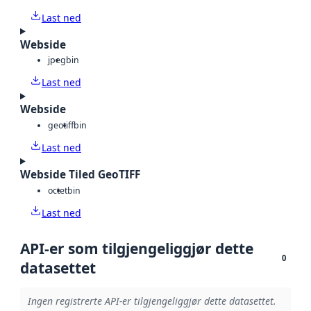
Last ned
Webside
jpeg
bin
Last ned
Webside
geotiff
bin
Last ned
Webside Tiled GeoTIFF
octet
bin
Last ned
API-er som tilgjengeliggjør dette
0
datasettet
Ingen registrerte API-er tilgjengeliggjør dette datasettet.