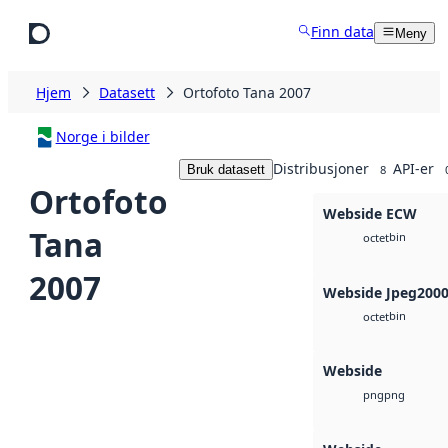
Hopp til hovedinnhold
Finn data
Meny
Hjem
Datasett
Ortofoto Tana 2007
Norge i bilder
Distribusjoner
API-er
Bruk datasett
8
Ortofoto
Webside ECW
Tana
bin
octet
2007
Webside Jpeg200
bin
octet
Webside
png
png