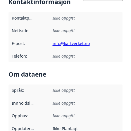
Kontaktinformasjon
Kontaktpunkt
:
Ikke oppgitt
Nettside
:
Ikke oppgitt
E-post
:
info@kartverket.no
Telefon
:
Ikke oppgitt
Om dataene
Språk
:
Ikke oppgitt
Innholdsleverandører
Ikke oppgitt
:
Opphav
:
Ikke oppgitt
Oppdateringsfrekvens
Ikke Planlagt
: