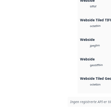
Webside
tif
tiff
Webside Tiled TIF
bin
octet
Webside
bin
jpeg
Webside
bin
geotiff
Webside Tiled Ge
bin
octet
Ingen registrerte API-er ti