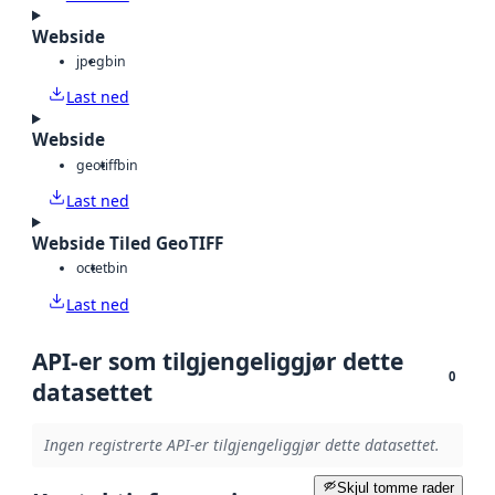
Webside
jpeg
bin
Last ned
Webside
geotiff
bin
Last ned
Webside Tiled GeoTIFF
octet
bin
Last ned
API-er som tilgjengeliggjør dette
0
datasettet
Ingen registrerte API-er tilgjengeliggjør dette datasettet.
Skjul tomme rader