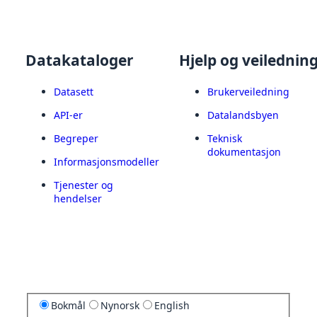
Datakataloger
Hjelp og veilednin
Datasett
Brukerveiledning
API-er
Datalandsbyen
Begreper
Teknisk
dokumentasjon
Informasjonsmodeller
Tjenester og
hendelser
Bokmål
Nynorsk
English