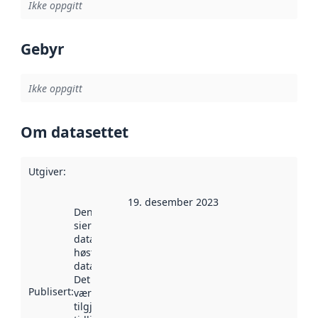
Ikke oppgitt
Gebyr
Ikke oppgitt
Om datasettet
Utgiver
:
19. desember 2023
Denne datoen
sier når
datasettet ble
høstet av
data.norge.no.
Det kan ha
Publisert
:
vært
tilgjengelig