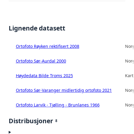
Lignende datasett
Ortofoto Røyken rektifisert 2008
Norg
Ortofoto Sør-Aurdal 2000
Norg
Høydedata Bilde Troms 2025
Kart
Ortofoto Sør-Varanger midlertidig ortofoto 2021
Norg
Ortofoto Larvik - Tjølling - Brunlanes 1966
Norg
Distribusjoner
8