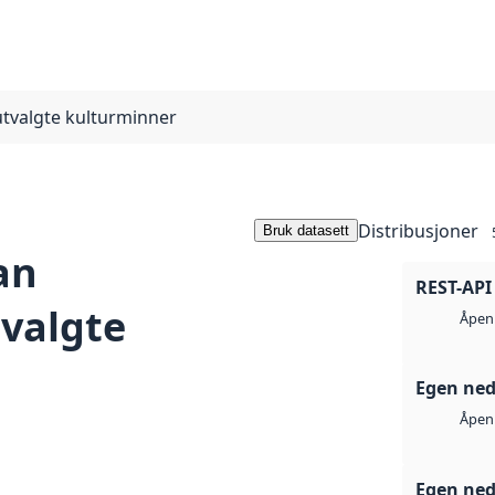
utvalgte kulturminner
Distribusjoner
Bruk datasett
an
REST-API
tvalgte
Åpen 
Egen ned
Åpen 
Egen ned