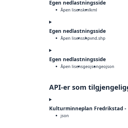
Egen nedlastningsside
Åpen lisens
kml
kml
Egen nedlastningsside
Åpen lisens
shp
vnd.shp
Egen nedlastningsside
Åpen lisens
geojson
geojson
API-er som tilgjengelig
Kulturminneplan Fredrikstad - 
json