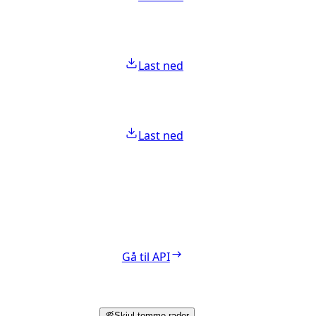
Last ned
Last ned
Gå til API
Skjul tomme rader