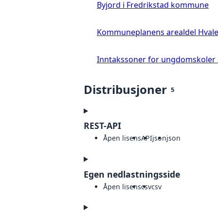
Byjord i Fredrikstad kommune
Kommuneplanens arealdel Hva
Inntakssoner for ungdomskoler
Distribusjoner
5
REST-API
Åpen lisens
API
json
json
Egen nedlastningsside
Åpen lisens
csv
csv