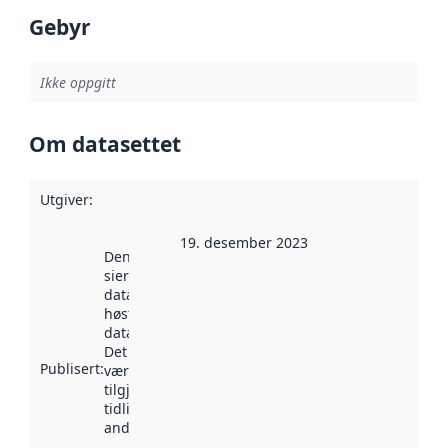
Gebyr
Ikke oppgitt
Om datasettet
Utgiver
:
19. desember 2023
Denne datoen
sier når
datasettet ble
høstet av
data.norge.no.
Det kan ha
Publisert
:
vært
tilgjengelig
tidligere
andre steder.