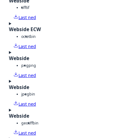
Webside
tiff
tif
Last ned
Webside ECW
octet
bin
Last ned
Webside
png
png
Last ned
Webside
jpeg
bin
Last ned
Webside
geotiff
bin
Last ned