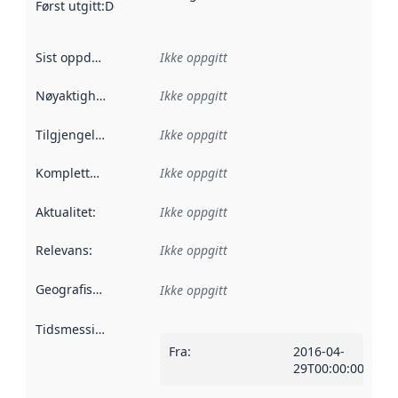
Først utgitt
:
Denne datoen sier når dataene i dette datasettet 
Sist oppdatert
:
Ikke oppgitt
Nøyaktighet
:
Ikke oppgitt
Tilgjengelighet
:
Ikke oppgitt
Kompletthet
:
Ikke oppgitt
Aktualitet
:
Ikke oppgitt
Relevans
:
Ikke oppgitt
Geografisk avgrensning
:
Ikke oppgitt
Tidsmessig avgrensning
:
Fra
:
2016-04-
29T00:00:00Z