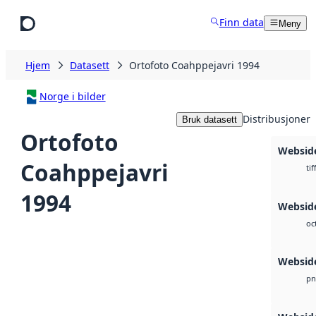
Hopp til hovedinnhold
Finn data
Meny
Hjem
Datasett
Ortofoto Coahppejavri 1994
Norge i bilder
Distribusjoner
Bruk datasett
Ortofoto
Websid
Coahppejavri
tif
1994
Websid
oc
Websid
pn