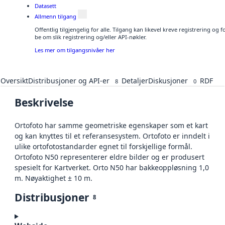
Datasett
Allmenn tilgang
Offentlig tilgjengelig for alle. Tilgang kan likevel kreve registrering o
be om slik registrering og/eller API-nøkler.
Les mer om tilgangsnivåer her
Oversikt
Distribusjoner og API-er
Detaljer
Diskusjoner
RDF
8
0
Beskrivelse
Ortofoto har samme geometriske egenskaper som et kart
og kan knyttes til et referansesystem. Ortofoto er inndelt i
ulike ortofotostandarder egnet til forskjellige formål.
Ortofoto N50 representerer eldre bilder og er produsert
spesielt for Kartverket. Orto N50 har bakkeoppløsning 1,0
m. Nøyaktighet ± 10 m.
Distribusjoner
8