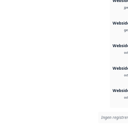
Websid
jp
Websid
ge
Webside
oc
Websid
oc
Webside
oc
Ingen registrer