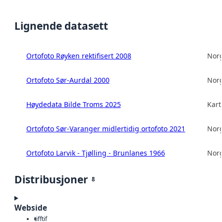
Lignende datasett
Ortofoto Røyken rektifisert 2008
Norg
Ortofoto Sør-Aurdal 2000
Norg
Høydedata Bilde Troms 2025
Kart
Ortofoto Sør-Varanger midlertidig ortofoto 2021
Norg
Ortofoto Larvik - Tjølling - Brunlanes 1966
Norg
Distribusjoner
8
Webside
tiff
tif