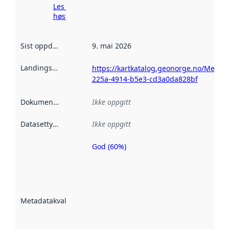
Les mer om
høsting her
Sist oppdatert
:
9. mai 2026
Landingsside
:
https://kartkatalog.geonorge.no/Metad
225a-4914-b5e3-cd3a0da828bf
Dokumentasjon
:
Ikke oppgitt
Datasettype
:
Ikke oppgitt
God (60%)
Metadatakvalitet
er en indikator
på hvor godt
datasettene er
beskrevet ved
Metadatakvalitet
:
hjelp
avmetadata.
Les mer om