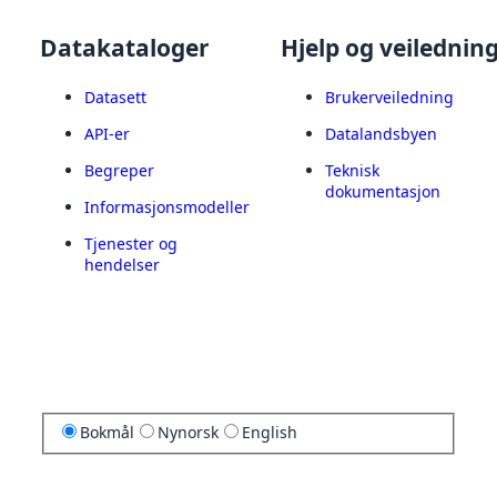
Datakataloger
Hjelp og veilednin
Datasett
Brukerveiledning
API-er
Datalandsbyen
Begreper
Teknisk
dokumentasjon
Informasjonsmodeller
Tjenester og
hendelser
Bokmål
Nynorsk
English