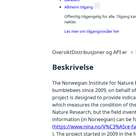
Allmenn tilgang
Offentlig tilgjengelig for alle. Tilgang 
nøkler.
Les mer om tilgangsnivåer her
Oversikt
Distribusjoner og API-er
1
Beskrivelse
The Norwegian Institute for Nature 
bumblebees since 2009, on behalf o
project is designed to provide indic
which measures the condition of the 
Nature Research, but the field inven
information (in Norwegian) can be fo
(
https://www.nina.no/V%C3%A5re-
). The project started in 2009 in th