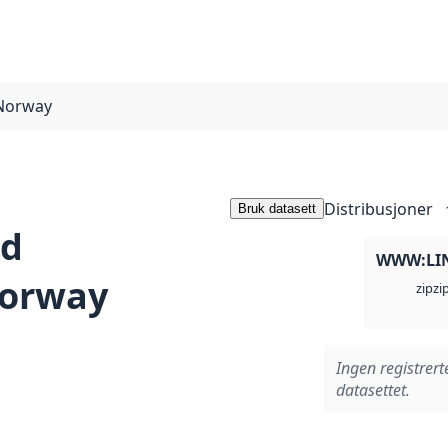
 Norway
Distribusjoner
Bruk datasett
nd
WWW:LI
Norway
zi
zip
Ingen registrert
datasettet.