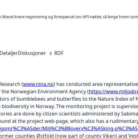
kan likevel kreve registrering og forespørsel om API-nøkler, så lenge hvem som
Detaljer
Diskusjoner
RDF
0
Research (
www.nina.no
) has conducted area representative
f the Norwegian Environment Agency (
https://www.miljodir
ators of bumblebees and butterflies to the Nature Index of 
biodiversity in Norway. The monitoring project is supervis
tories are done by citizen scientists administered by Sabima
und at the project web-page, which also has a rudimentary 
fagomr%C3%A5der/Milj%C3%B8overv%C3%A5king-p%C3%A5-
e former counties Østfold (now part of county Viken) and Ves