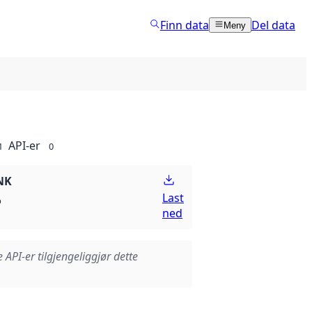
Finn data
Del data
Meny
API-er
1
0
NK
Last
p
ned
e API-er tilgjengeliggjør dette