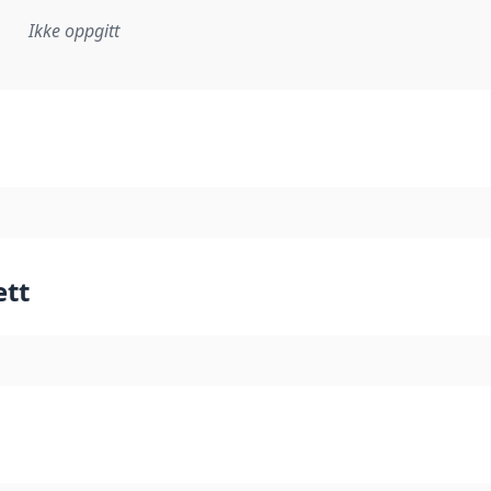
Ikke oppgitt
plementasjonsregel eller annen spesifikasjon, som ligger til
ett