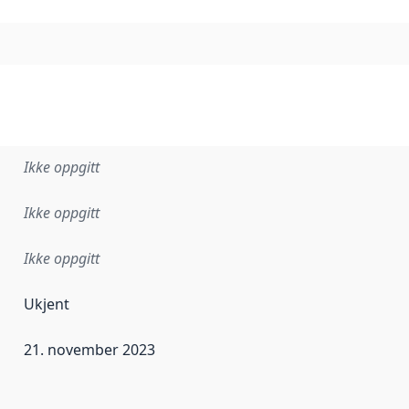
Ikke oppgitt
Ikke oppgitt
Ikke oppgitt
Ukjent
21. november 2023
ataene i dette datasettet første gang ble utgitt. Det kan ha