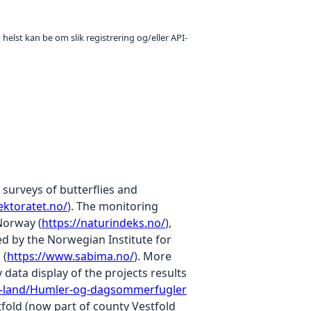
 helst kan be om slik registrering og/eller API-
 surveys of butterflies and
ektoratet.no/
). The monitoring
Norway (
https://naturindeks.no/
),
ed by the Norwegian Institute for
 (
https://www.sabima.no/
). More
data display of the projects results
land/Humler-og-dagsommerfugler
tfold (now part of county Vestfold