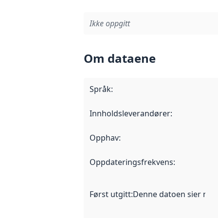
Ikke oppgitt
Om dataene
Språk
:
Innholdsleverandører
:
Opphav
:
Oppdateringsfrekvens
:
Først utgitt
:
Denne datoen sier når d