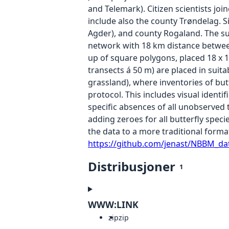
and Telemark). Citizen scientists jo
include also the county Trøndelag. S
Agder), and county Rogaland. The sur
network with 18 km distance between 
up of square polygons, placed 18 x 1
transects á 50 m) are placed in suit
grassland), where inventories of b
protocol. This includes visual identi
specific absences of all unobserved 
adding zeroes for all butterfly spe
the data to a more traditional forma
https://github.com/jenast/NBBM_d
Distribusjoner
1
WWW:LINK
zip
zip