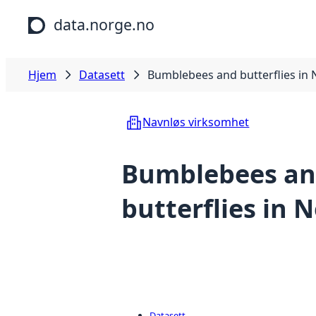
Hopp til hovedinnhold
data.norge.no
Hjem
Datasett
Bumblebees and butterflies in
Navnløs virksomhet
Bumblebees a
butterflies in 
Datasett