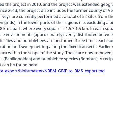
ined the project in 2010, and the project was extended geogr
ince 2013, the project also includes the former county of V
veys are currently performed at a total of 52 sites from th
grids) in the lower parts of the regions (i.e. excluding al
8 km apart, where every square is 1.5 * 1.5 km. In each squa
able environments (approximately evenly distributed betwee
utterflies and bumblebees are perfomed three times each s
fication and sweep netting along the fixed transects. Earlier
taxa within the scope of the study. These are now removed, 
cies (Papilionoidea) and bumblebee species (Bombus). A rec
t can be found here:
ata_export/blob/master/NBBM_GBIF_to_BMS_export.md