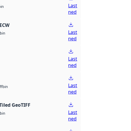
Last
bin
ned
 ECW
Last
bin
ned
Last
ned
Last
bin
ff
ned
Tiled GeoTIFF
Last
bin
ned