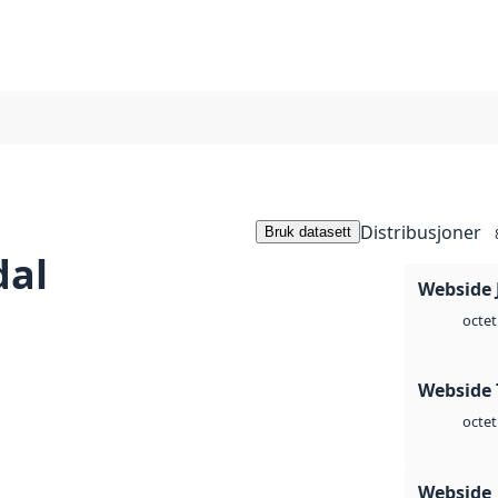
Distribusjoner
Bruk datasett
dal
Webside 
octet
Webside 
octet
Webside