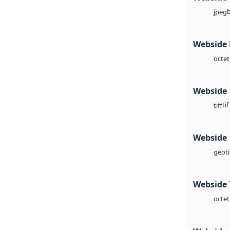
jpeg
Webside
octet
Webside
tif
tiff
Webside
geoti
Webside 
octet