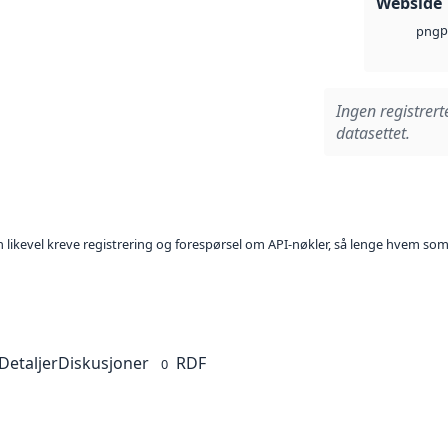
Webside
p
png
Ingen registrert
datasettet.
kan likevel kreve registrering og forespørsel om API-nøkler, så lenge hvem som
Detaljer
Diskusjoner
RDF
0