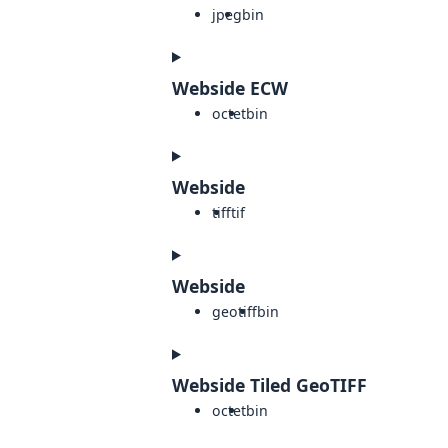
jpeg
bin
Webside ECW
octet
bin
Webside
tiff
tif
Webside
geotiff
bin
Webside Tiled GeoTIFF
octet
bin