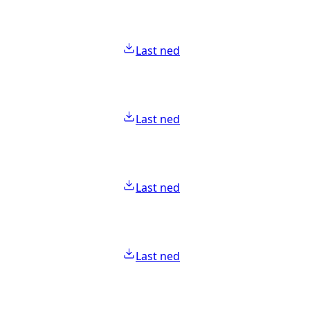
Last ned
Last ned
Last ned
Last ned