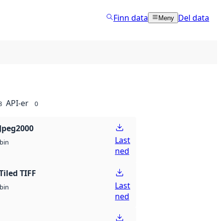
Finn data
Del data
Meny
API-er
8
0
Jpeg2000
Last
bin
ned
Tiled TIFF
Last
bin
ned