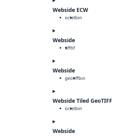
Webside ECW
octet
bin
Webside
tiff
tif
Webside
geotiff
bin
Webside Tiled GeoTIFF
octet
bin
Webside