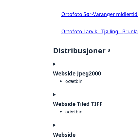
Ortofoto Sør-Varanger midlertid
Ortofoto Larvik - Tjølling - Brunl
Distribusjoner
8
Webside Jpeg2000
octet
bin
Webside Tiled TIFF
octet
bin
Webside