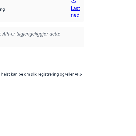
Last
ng
ned
e API-er tilgjengeliggjør dette
 helst kan be om slik registrering og/eller API-