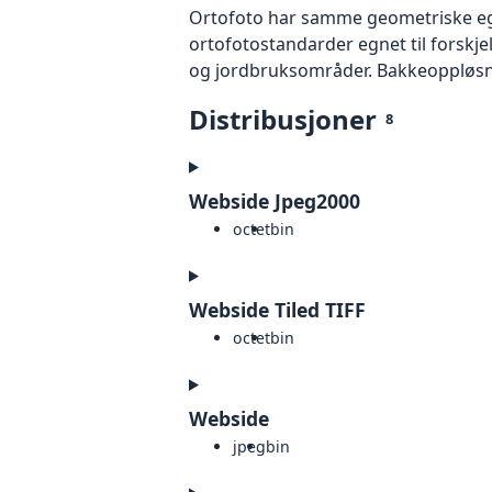
Ortofoto har samme geometriske egen
ortofotostandarder egnet til forskj
og jordbruksområder. Bakkeoppløsnin
Distribusjoner
8
Webside Jpeg2000
octet
bin
Webside Tiled TIFF
octet
bin
Webside
jpeg
bin