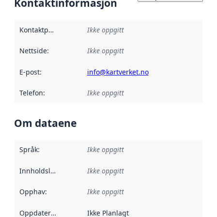
Kontaktinformasjon
Kontaktpunkt
:
Ikke oppgitt
Nettside
:
Ikke oppgitt
E-post
:
info@kartverket.no
Telefon
:
Ikke oppgitt
Om dataene
Språk
:
Ikke oppgitt
Innholdsleverandører
Ikke oppgitt
:
Opphav
:
Ikke oppgitt
Oppdateringsfrekvens
Ikke Planlagt
: