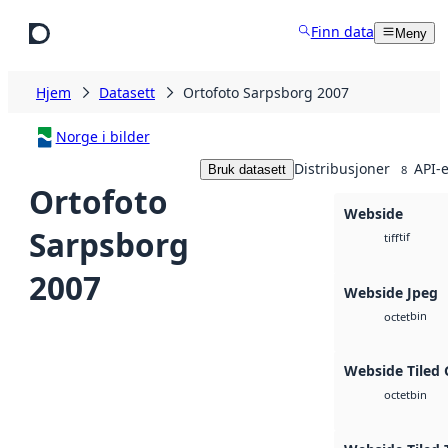
Hopp til hovedinnhold
Finn data
Meny
Hjem
Datasett
Ortofoto Sarpsborg 2007
Norge i bilder
Distribusjoner
API-e
Bruk datasett
8
Ortofoto
Webside
Sarpsborg
tif
tiff
2007
Webside Jpeg
bin
octet
Webside Tiled 
bin
octet