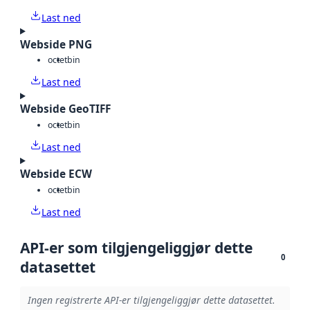
Last ned
Webside PNG
octet
bin
Last ned
Webside GeoTIFF
octet
bin
Last ned
Webside ECW
octet
bin
Last ned
API-er som tilgjengeliggjør dette
0
datasettet
Ingen registrerte API-er tilgjengeliggjør dette datasettet.