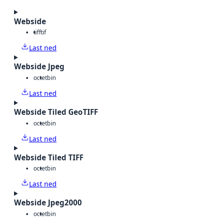
Webside
tiff
tif
Last ned
Webside Jpeg
octet
bin
Last ned
Webside Tiled GeoTIFF
octet
bin
Last ned
Webside Tiled TIFF
octet
bin
Last ned
Webside Jpeg2000
octet
bin