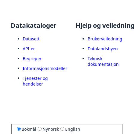
Datakataloger
Hjelp og veilednin
Datasett
Brukerveiledning
API-er
Datalandsbyen
Begreper
Teknisk
dokumentasjon
Informasjonsmodeller
Tjenester og
hendelser
Bokmål
Nynorsk
English