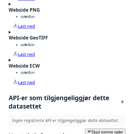
Webside PNG
octet
bin
Last ned
Webside GeoTIFF
octet
bin
Last ned
Webside ECW
octet
bin
Last ned
API-er som tilgjengeliggjør dette
0
datasettet
Ingen registrerte API-er tilgjengeliggjør dette datasettet.
Skjul tomme rader