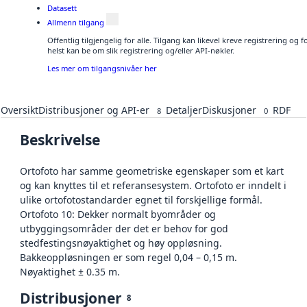
Datasett
Allmenn tilgang
Offentlig tilgjengelig for alle. Tilgang kan likevel kreve registrering o
helst kan be om slik registrering og/eller API-nøkler.
Les mer om tilgangsnivåer her
Oversikt
Distribusjoner og API-er
Detaljer
Diskusjoner
RDF
8
0
Beskrivelse
Ortofoto har samme geometriske egenskaper som et kart
og kan knyttes til et referansesystem. Ortofoto er inndelt i
ulike ortofotostandarder egnet til forskjellige formål.
Ortofoto 10: Dekker normalt byområder og
utbyggingsområder der det er behov for god
stedfestingsnøyaktighet og høy oppløsning.
Bakkeoppløsningen er som regel 0,04 – 0,15 m.
Nøyaktighet ± 0.35 m.
Distribusjoner
8