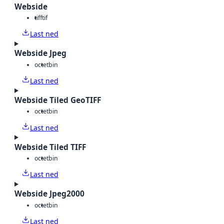
Webside
tiff
tif
Last ned
Webside Jpeg
octet
bin
Last ned
Webside Tiled GeoTIFF
octet
bin
Last ned
Webside Tiled TIFF
octet
bin
Last ned
Webside Jpeg2000
octet
bin
Last ned