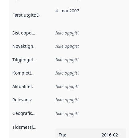
4. mai 2007
Først utgitt
:
Denne datoen sier når dataene i dette datasettet 
Sist oppdatert
:
Ikke oppgitt
Nøyaktighet
:
Ikke oppgitt
Tilgjengelighet
:
Ikke oppgitt
Kompletthet
:
Ikke oppgitt
Aktualitet
:
Ikke oppgitt
Relevans
:
Ikke oppgitt
Geografisk avgrensning
:
Ikke oppgitt
Tidsmessig avgrensning
:
Fra
:
2016-02-