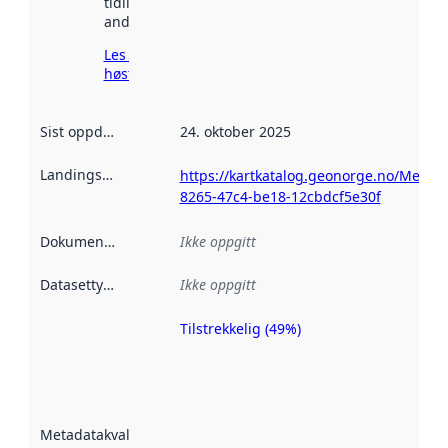
tidligere
andre steder.
Les mer om
høsting her
Sist oppdatert
:
24. oktober 2025
Landingsside
:
https://kartkatalog.geonorge.no/Metad
8265-47c4-be18-12cbdcf5e30f
Dokumentasjon
:
Ikke oppgitt
Datasettype
:
Ikke oppgitt
Tilstrekkelig (49%)
Metadatakvalitet
er en indikator
på hvor godt
datasettene er
beskrevet ved
Metadatakvalitet
:
hjelp