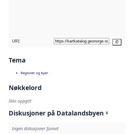
avmetadata.
Les mer om
metadatakvalitet
her
URI:
Kopier
Tema
Regioner og byer
Nøkkelord
Ikke oppgitt
Diskusjoner på Datalandsbyen
0
Ingen diskusjoner funnet