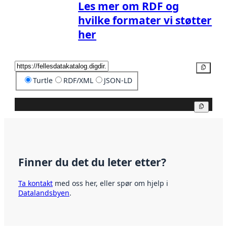
Les mer om RDF og
hvilke formater vi støtter
her
Kopier
Turtle
RDF/XML
JSON-LD
Kopier
Finner du det du leter etter?
Ta kontakt
med oss her, eller spør om hjelp i
Datalandsbyen
.