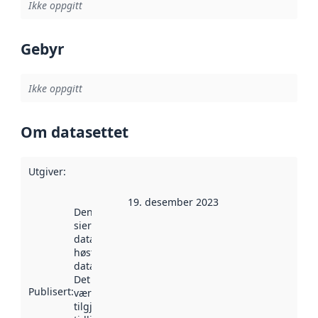
Ikke oppgitt
Gebyr
Ikke oppgitt
Om datasettet
Utgiver
:
19. desember 2023
Denne datoen
sier når
datasettet ble
høstet av
data.norge.no.
Det kan ha
Publisert
:
vært
tilgjengelig