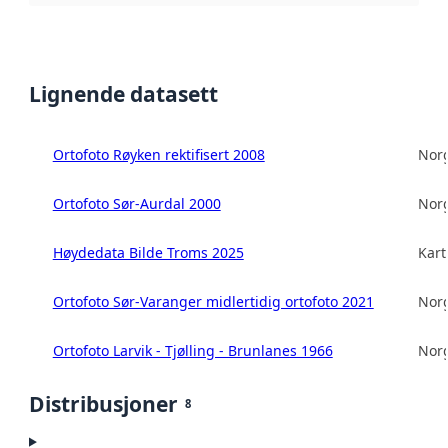
Lignende datasett
Ortofoto Røyken rektifisert 2008
Norg
Ortofoto Sør-Aurdal 2000
Norg
Høydedata Bilde Troms 2025
Kart
Ortofoto Sør-Varanger midlertidig ortofoto 2021
Norg
Ortofoto Larvik - Tjølling - Brunlanes 1966
Norg
Distribusjoner
8