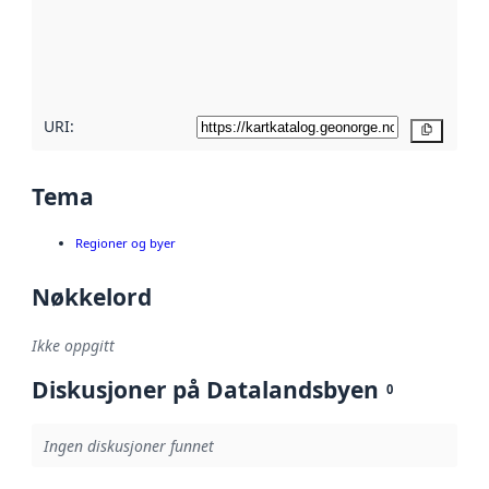
Les mer om
metadatakvalitet
her
URI:
Kopier
Tema
Regioner og byer
Nøkkelord
Ikke oppgitt
Diskusjoner på Datalandsbyen
0
Ingen diskusjoner funnet