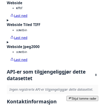
Webside
tiff
tif
Last ned
Webside Tiled TIFF
octet
bin
Last ned
Webside Jpeg2000
octet
bin
Last ned
API-er som tilgjengeliggjør dette
0
datasettet
Ingen registrerte API-er tilgjengeliggjør dette datasettet.
Skjul tomme rader
Kontaktinformasjon