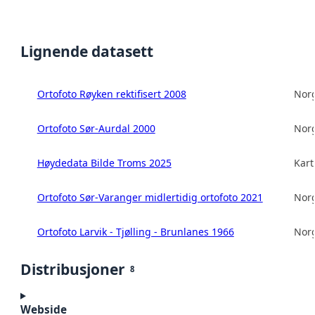
Lignende datasett
Ortofoto Røyken rektifisert 2008
Norg
Ortofoto Sør-Aurdal 2000
Norg
Høydedata Bilde Troms 2025
Kart
Ortofoto Sør-Varanger midlertidig ortofoto 2021
Norg
Ortofoto Larvik - Tjølling - Brunlanes 1966
Norg
Distribusjoner
8
Webside