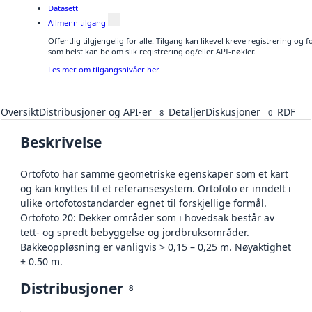
Datasett
Allmenn tilgang
Offentlig tilgjengelig for alle. Tilgang kan likevel kreve registrering og
som helst kan be om slik registrering og/eller API-nøkler.
Les mer om tilgangsnivåer her
Oversikt
Distribusjoner og API-er
Detaljer
Diskusjoner
RDF
8
0
Beskrivelse
Ortofoto har samme geometriske egenskaper som et kart
og kan knyttes til et referansesystem. Ortofoto er inndelt i
ulike ortofotostandarder egnet til forskjellige formål.
Ortofoto 20: Dekker områder som i hovedsak består av
tett- og spredt bebyggelse og jordbruksområder.
Bakkeoppløsning er vanligvis > 0,15 – 0,25 m. Nøyaktighet
± 0.50 m.
Distribusjoner
8