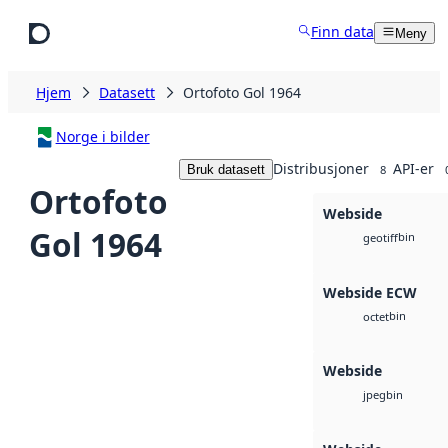
Hopp til hovedinnhold
Finn data
Meny
Hjem
Datasett
Ortofoto Gol 1964
Norge i bilder
Distribusjoner
API-er
Bruk datasett
8
Ortofoto
Webside
Gol 1964
bin
geotiff
Webside ECW
bin
octet
Webside
bin
jpeg