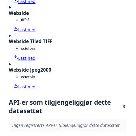
Last ned
Webside
tiff
tif
Last ned
Webside Tiled TIFF
octet
bin
Last ned
Webside Jpeg2000
octet
bin
Last ned
API-er som tilgjengeliggjør dette
0
datasettet
Ingen registrerte API-er tilgjengeliggjør dette datasettet.