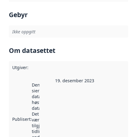
Gebyr
Ikke oppgitt
Om datasettet
Utgiver
:
19. desember 2023
Denne datoen
sier når
datasettet ble
høstet av
data.norge.no.
Det kan ha
Publisert
:
vært
tilgjengelig
tidligere