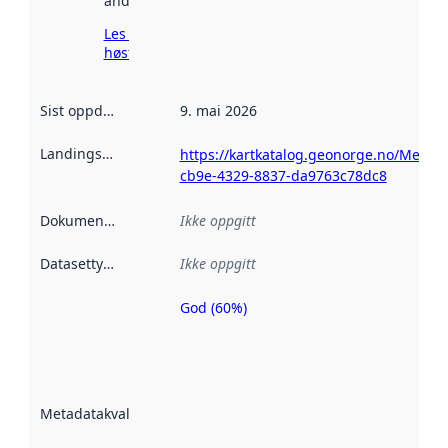
andre steder.
Les mer om
høsting her
Sist oppdatert
:
9. mai 2026
Landingsside
:
https://kartkatalog.geonorge.no/Metad
cb9e-4329-8837-da9763c78dc8
Dokumentasjon
:
Ikke oppgitt
Datasettype
:
Ikke oppgitt
God (60%)
Metadatakvalitet
er en indikator
på hvor godt
datasettene er
beskrevet ved
Metadatakvalitet
:
hjelp
avmetadata.