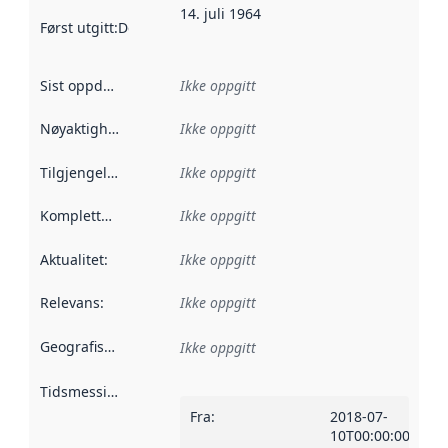
14. juli 1964
Først utgitt
:
Denne datoen sier når dataene i dette datasettet 
Sist oppdatert
:
Ikke oppgitt
Nøyaktighet
:
Ikke oppgitt
Tilgjengelighet
:
Ikke oppgitt
Kompletthet
:
Ikke oppgitt
Aktualitet
:
Ikke oppgitt
Relevans
:
Ikke oppgitt
Geografisk avgrensning
:
Ikke oppgitt
Tidsmessig avgrensning
:
Fra
:
2018-07-
10T00:00:00Z