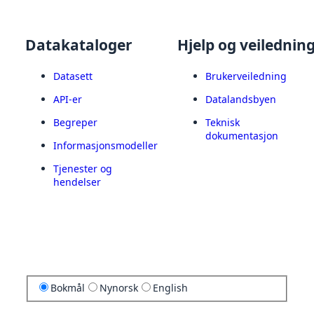
Datakataloger
Hjelp og veilednin
Datasett
Brukerveiledning
API-er
Datalandsbyen
Begreper
Teknisk
dokumentasjon
Informasjonsmodeller
Tjenester og
hendelser
Bokmål
Nynorsk
English