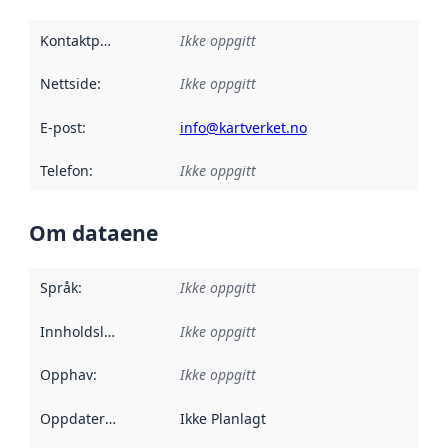
Kontaktpunkt
:
Ikke oppgitt
Nettside
:
Ikke oppgitt
E-post
:
info@kartverket.no
Telefon
:
Ikke oppgitt
Om dataene
Språk
:
Ikke oppgitt
Innholdsleverandører
Ikke oppgitt
:
Opphav
:
Ikke oppgitt
Oppdateringsfrekvens
Ikke Planlagt
: