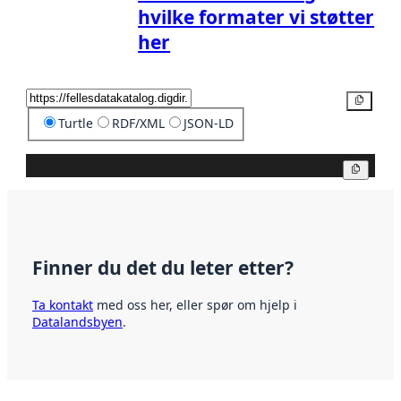
hvilke formater vi støtter
her
Kopier
Turtle
RDF/XML
JSON-LD
Kopier
Finner du det du leter etter?
Ta kontakt
med oss her, eller spør om hjelp i
Datalandsbyen
.