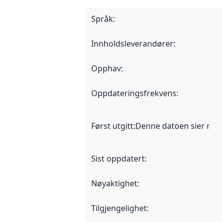
Språk
:
Innholdsleverandører
:
Opphav
:
Oppdateringsfrekvens
:
Først utgitt
:
Denne datoen sier når d
Sist oppdatert
:
Nøyaktighet
:
Tilgjengelighet
: