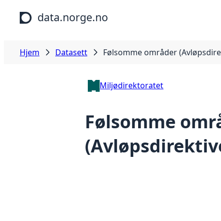
Hopp til hovedinnhold
data.norge.no
Hjem
Datasett
Følsomme områder (Avløpsdirek
Miljødirektoratet
Følsomme omr
(Avløpsdirektiv