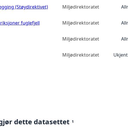
egging (Støydirektivet)
Miljødirektoratet
All
iksjoner fuglefjell
Miljødirektoratet
All
Miljødirektoratet
All
Miljødirektoratet
Ukjent
gjør dette datasettet
1