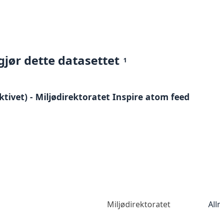
gjør dette datasettet
1
ivet) - Miljødirektoratet Inspire atom feed
Miljødirektoratet
All