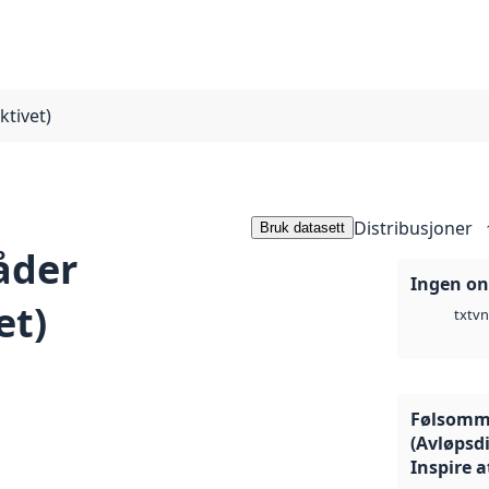
tivet)
Distribusjoner
Bruk datasett
åder
Ingen on
et)
vn
txt
Følsomm
(Avløpsdi
Inspire 