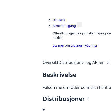
Datasett
Allmenn tilgang
Offentlig tilgjengelig for alle. Tilgang 
nøkler.
Les mer om tilgangsnivåer her
Oversikt
Distribusjoner og API-er
2
Beskrivelse
Følsomme områder definert i henhold t
Distribusjoner
1