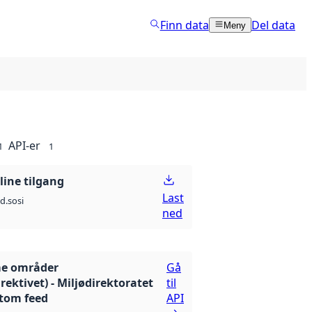
Finn data
Del data
Meny
API-er
1
1
line tilgang
Last
d.sosi
ned
e områder
Gå
rektivet) - Miljødirektoratet
til
atom feed
API