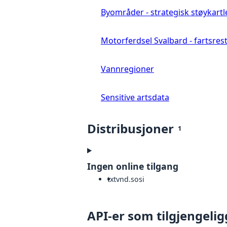
Byområder - strategisk støykartl
Motorferdsel Svalbard - fartsrestr
Vannregioner
Sensitive artsdata
Distribusjoner
1
Ingen online tilgang
txt
vnd.sosi
API-er som tilgjengelig