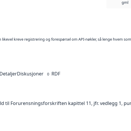
gml
kan likevel kreve registrering og forespørsel om API-nøkler, så lenge hvem som
Detaljer
Diskusjoner
RDF
0
il Forurensningsforskriften kapittel 11, jfr. vedlegg 1, pun