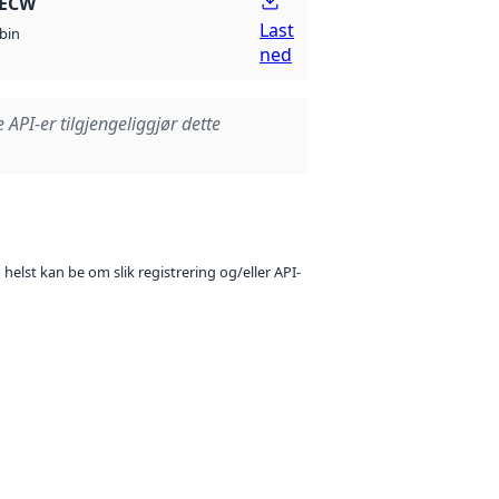
 ECW
Last
bin
ned
e API-er tilgjengeliggjør dette
 helst kan be om slik registrering og/eller API-