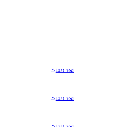
Last ned
Last ned
Last ned