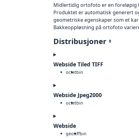
Midlertidig ortofoto er en foreløpig
Produktet er automatisk generert og
geometriske egenskaper som et kart f
Bakkeoppløsning på ortofoto varierer f
Distribusjoner
8
Webside Tiled TIFF
octet
bin
Webside Jpeg2000
octet
bin
Webside
geotiff
bin