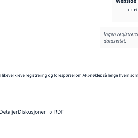
Webside
octet
Ingen registrert
datasettet.
kan likevel kreve registrering og forespørsel om API-nøkler, så lenge hvem som
Detaljer
Diskusjoner
RDF
0