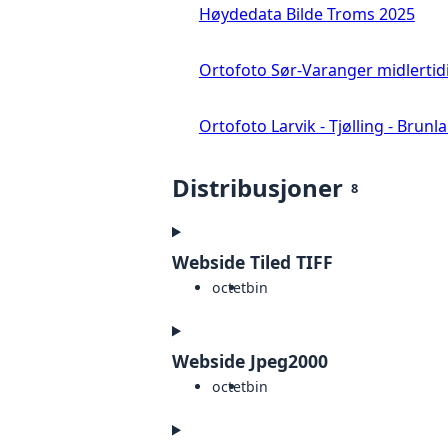
Høydedata Bilde Troms 2025
Ortofoto Sør-Varanger midlertid
Ortofoto Larvik - Tjølling - Brunl
Distribusjoner
8
Webside Tiled TIFF
octet
bin
Webside Jpeg2000
octet
bin