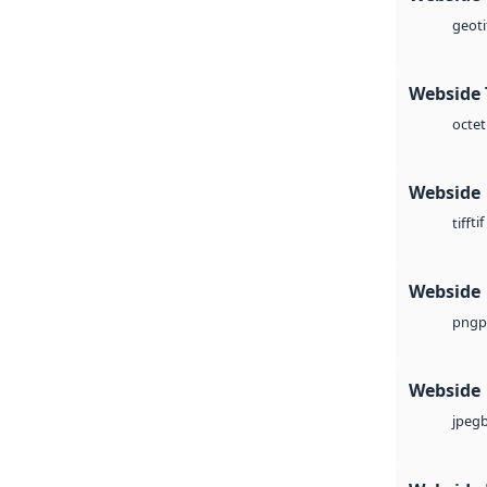
geoti
Webside 
octet
Webside
tif
tiff
Webside
p
png
Webside
jpeg