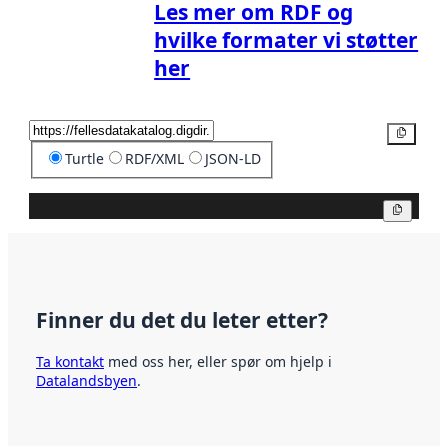
Les mer om RDF og
hvilke formater vi støtter
her
Kopier
Turtle
RDF/XML
JSON-LD
Kopier
Finner du det du leter etter?
Ta kontakt
med oss her, eller spør om hjelp i
Datalandsbyen
.