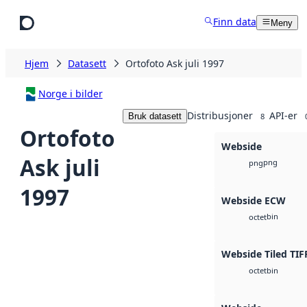
Hopp til hovedinnhold
Finn data
Meny
Hjem
Datasett
Ortofoto Ask juli 1997
Norge i bilder
Distribusjoner
API-er
Bruk datasett
8
Ortofoto
Webside
Ask juli
png
png
1997
Webside ECW
bin
octet
Webside Tiled TIF
bin
octet