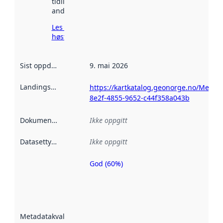
tidligere
andre steder.
Les mer om
høsting her
Sist oppdatert
:
9. mai 2026
Landingsside
:
https://kartkatalog.geonorge.no/Metad
8e2f-4855-9652-c44f358a043b
Dokumentasjon
:
Ikke oppgitt
Datasettype
:
Ikke oppgitt
God (60%)
Metadatakvalitet
er en indikator
på hvor godt
datasettene er
beskrevet ved
Metadatakvalitet
:
hjelp