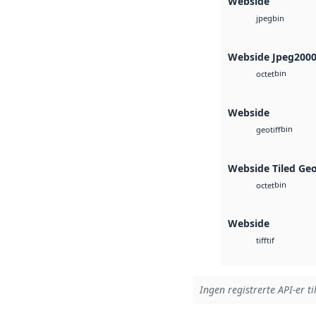
Webside
bin
jpeg
Webside Jpeg200
bin
octet
Webside
bin
geotiff
Webside Tiled Ge
bin
octet
Webside
tif
tiff
Ingen registrerte API-er ti