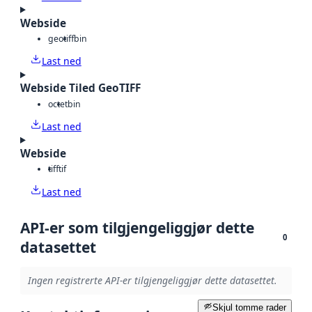
Webside
geotiff
bin
Last ned
Webside Tiled GeoTIFF
octet
bin
Last ned
Webside
tiff
tif
Last ned
API-er som tilgjengeliggjør dette
0
datasettet
Ingen registrerte API-er tilgjengeliggjør dette datasettet.
Skjul tomme rader