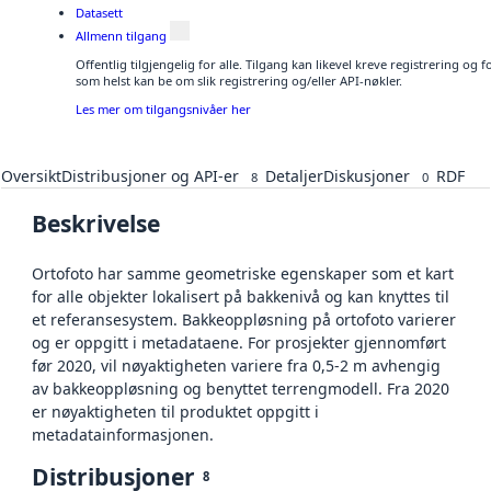
Datasett
Allmenn tilgang
Offentlig tilgjengelig for alle. Tilgang kan likevel kreve registrering og
som helst kan be om slik registrering og/eller API-nøkler.
Les mer om tilgangsnivåer her
Oversikt
Distribusjoner og API-er
Detaljer
Diskusjoner
RDF
8
0
Beskrivelse
Ortofoto har samme geometriske egenskaper som et kart
for alle objekter lokalisert på bakkenivå og kan knyttes til
et referansesystem. Bakkeoppløsning på ortofoto varierer
og er oppgitt i metadataene. For prosjekter gjennomført
før 2020, vil nøyaktigheten variere fra 0,5-2 m avhengig
av bakkeoppløsning og benyttet terrengmodell. Fra 2020
er nøyaktigheten til produktet oppgitt i
metadatainformasjonen.
Distribusjoner
8