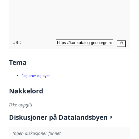
avmetadata.
Les mer om
metadatakvalitet
her
URI:
Kopier
Tema
Regioner og byer
Nøkkelord
Ikke oppgitt
Diskusjoner på Datalandsbyen
0
Ingen diskusjoner funnet