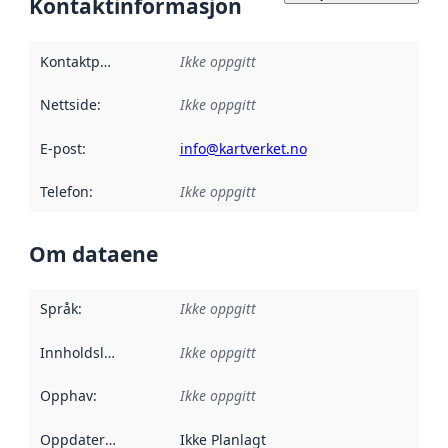
Kontaktinformasjon
Kontaktpunkt
:
Ikke oppgitt
Nettside
:
Ikke oppgitt
E-post
:
info@kartverket.no
Telefon
:
Ikke oppgitt
Om dataene
Språk
:
Ikke oppgitt
Innholdsleverandører
Ikke oppgitt
:
Opphav
:
Ikke oppgitt
Oppdateringsfrekvens
Ikke Planlagt
: