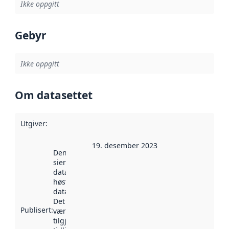
Ikke oppgitt
Gebyr
Ikke oppgitt
Om datasettet
Utgiver
:
19. desember 2023
Denne datoen
sier når
datasettet ble
høstet av
data.norge.no.
Det kan ha
Publisert
:
vært
tilgjengelig