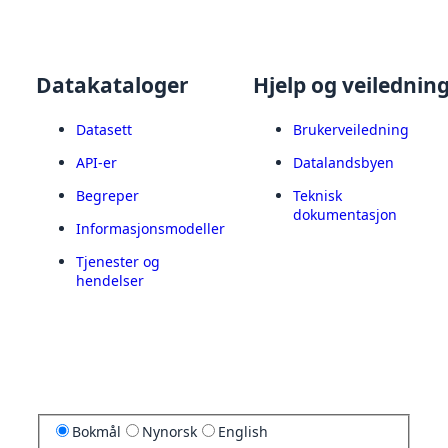
Datakataloger
Hjelp og veilednin
Datasett
Brukerveiledning
API-er
Datalandsbyen
Begreper
Teknisk
dokumentasjon
Informasjonsmodeller
Tjenester og
hendelser
Bokmål
Nynorsk
English