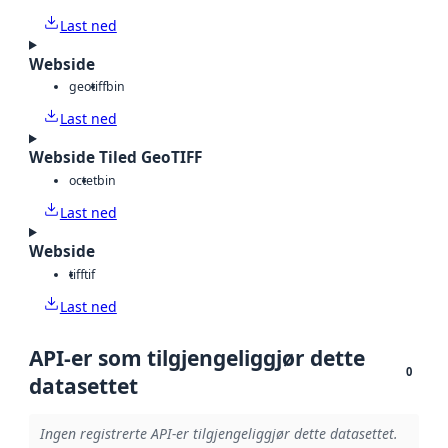
Last ned
Webside
geotiff
bin
Last ned
Webside Tiled GeoTIFF
octet
bin
Last ned
Webside
tiff
tif
Last ned
API-er som tilgjengeliggjør dette
0
datasettet
Ingen registrerte API-er tilgjengeliggjør dette datasettet.