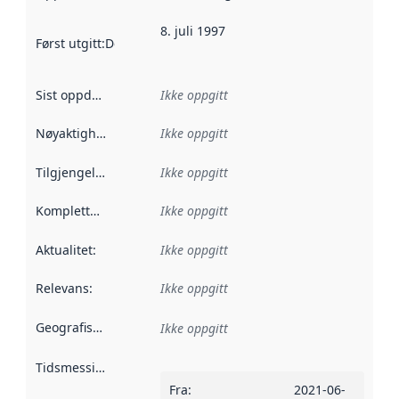
8. juli 1997
Først utgitt
:
Denne datoen sier når dataene i dette datasettet 
Sist oppdatert
:
Ikke oppgitt
Nøyaktighet
:
Ikke oppgitt
Tilgjengelighet
:
Ikke oppgitt
Kompletthet
:
Ikke oppgitt
Aktualitet
:
Ikke oppgitt
Relevans
:
Ikke oppgitt
Geografisk avgrensning
:
Ikke oppgitt
Tidsmessig avgrensning
:
Fra
:
2021-06-